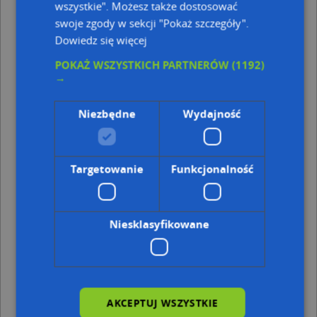
wszystkie". Możesz także dostosować
Kod pocztowy 51-651
swoje zgody w sekcji "Pokaż szczegóły".
Punkty w pobliżu
Dowiedz się więcej
Kasieńka Drink Bar, ul. Piotra Michałowskiego 3, 51-
POKAŻ WSZYSTKICH PARTNERÓW
(1192)
637 Wrocław
→
Instytut Theatrum Humanum, ul. Janusza Korczaka 13,
51-658 Wrocław
Niezbędne
Wydajność
Adresy w pobliżu
Wrocław, Orłowskiego Aleksandra 21, Ulica (51-637)
(→ 23
m)
Targetowanie
Funkcjonalność
Wrocław, Orłowskiego Aleksandra 25, Ulica (51-637)
(→ 25
m)
Wrocław, Orłowskiego Aleksandra 22, Ulica (51-637)
(→ 36
Niesklasyfikowane
m)
Wrocław, Orłowskiego Aleksandra 24, Ulica (51-637)
(→ 39
m)
Wrocław, Orłowskiego Aleksandra 20A, Ulica (51-637)
(→
40 m)
Wrocław, Orłowskiego Aleksandra 20, Ulica (51-637)
(→ 43
AKCEPTUJ WSZYSTKIE
m)