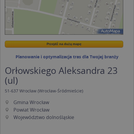
Przejdź na dużą mapę
Wstaw tę mapkę na swoją stronę
Przejdź na dużą mapę
Kreatorze map Targeo
Planowanie i optymalizacja tras dla Twojej branży
Orłowskiego Aleksandra 23
(ul)
51-637
Wrocław
(Wrocław-Śródmieście)
Gmina Wrocław
Powiat Wrocław
Województwo dolnośląskie