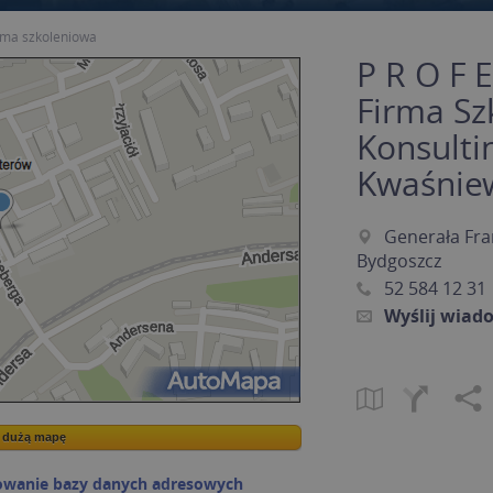
rma szkoleniowa
P R O F E
Firma Sz
Konsulti
Kwaśnie
Generała Fra
Bydgoszcz
52 584 12 31
Wyślij wiad
a dużą mapę
a dużą mapę
owanie bazy danych adresowych
Kreatorze map Targeo