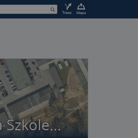
P R O F E S J O N A L I S T A Firma Szkoleniowo-Konsultingowa - Józef Kwaśniewski