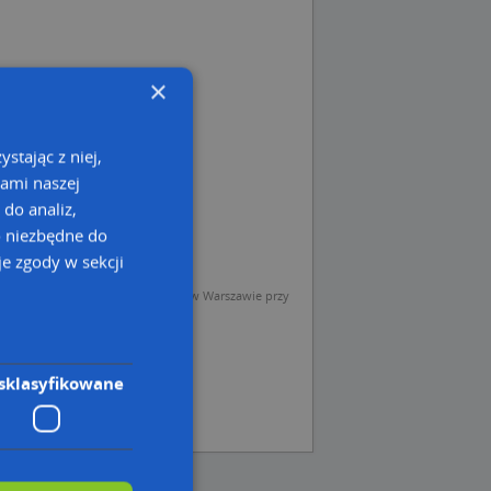
×
stając z niej,
kami naszej
 do analiz,
o niezbędne do
e zgody w sekcji
sp. z o.o. (Operator) z siedzibą w Warszawie przy
sklasyfikowane