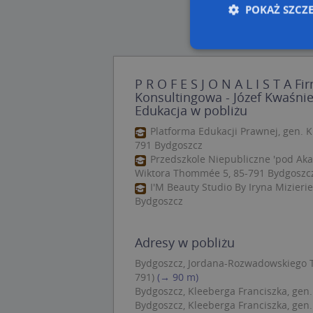
POKAŻ SZCZ
Nie
P R O F E S J O N A L I S T A F
Konsultingowa - Józef Kwaśnie
Niezbędne pliki cook
Edukacja w pobliżu
zarządzanie kontem. 
Platforma Edukacji Prawnej, gen. K
Nazwa
791 Bydgoszcz
Przedszkole Niepubliczne 'pod Aka
APPSESSID
Wiktora Thommée 5, 85-791 Bydgoszc
I'M Beauty Studio By Iryna Mizieri
CookieScriptConse
Bydgoszcz
U
Adresy w pobliżu
kloc
Bydgoszcz, Jordana-Rozwadowskiego Ta
791)
(→ 90 m)
Bydgoszcz, Kleeberga Franciszka, gen. 
Nazwa
Bydgoszcz, Kleeberga Franciszka, gen. 