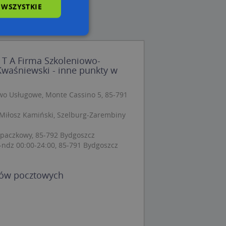
 WSZYSTKIE
wane
 S T A Firma Szkoleniowo-
Kwaśniewski - inne punkty w
owanie użytkownika i
j.
o Usługowe, Monte Cassino 5, 85-791
.Miłosz Kamiński, Szelburg-Zarembiny
paczkowy, 85-792 Bydgoszcz
 Cookie-Script.com
ch zgody
ndz 00:00-24:00, 85-791 Bydgoszcz
eczne, aby baner
ie.
dów pocztowych
wywania
Opis