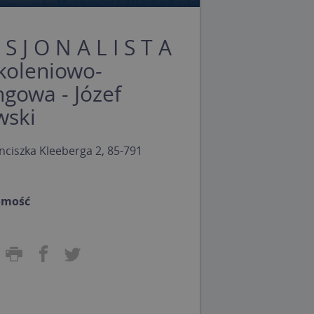
 S J O N A L I S T A
koleniowo-
ngowa - Józef
wski
nciszka Kleeberga 2, 85-791
omość