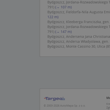
Nazwa
Bydgoszcz, Jordana-Rozwadowskiego Ta
CrossDomainCooki
Pro
Nazwa
791)
(→ 107 m)
Do
_ga_DEEKR6C5LV
Bydgoszcz, Fieldorfa-Nila Augusta Emil
MUID
Mic
122 m)
Cor
_ga
Bydgoszcz, Kleeberga Franciszka, gen. 
.cla
Bydgoszcz, Jordana-Rozwadowskiego Ta
791)
(→ 147 m)
test_cookie
Goo
Bydgoszcz, Andersena Jana Christiana 
.dou
Bydgoszcz, Andersa Władysława, gen. 6
Bydgoszcz, Monte Cassino 30, Ulica (8
IDE
Goo
_pk_id.1.c431
.dou
MUID
Mic
Cor
.bin
_pk_ses.1.c431
MR
Mic
Cor
.c.b
Mo
SRM_B
Mic
Kr
© 2003-2026 AutoMapa Sp. z o.o.
Cor
_clck
Zg
.c.b