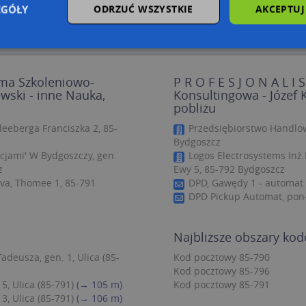
EGÓŁY
ODRZUĆ WSZYSTKIE
AKCEPTUJ
zbędne
Wydajność
Targetowanie
Funkcjonalność
Niesklasyfiko
irma Szkoleniowo-
P R O F E S J O N A L I
wski - inne Nauka,
Konsultingowa - Józef 
ie umożliwiają korzystanie z podstawowych funkcji strony internetowej, takich jak log
pobliżu
Bez niezbędnych plików cookie nie można prawidłowo korzystać ze strony internetowe
leeberga Franciszka 2, 85-
Przedsiębiorstwo Handlow
Provider
/
Okres
Opis
Bydgoszcz
Domena
przechowywania
cjami' W Bydgoszczy, gen.
Logos Electrosystems Inż
.targeo.pl
Sesja
z
Ewy 5, 85-792 Bydgoszcz
eva, Thomee 1, 85-791
DPD, Gawędy 1 - automat 
nt
1 rok 1 miesiąc
Ten plik cookie jest używany przez usługę
CookieScript
do zapamiętywania preferencji dotyczący
.targeo.pl
DPD Pickup Automat, pon-
użytkownika na pliki cookie. Jest to koni
cookie Cookie-Script.com działał poprawn
.targeo.pl
1 rok
Najbliższe obszary ko
.www.targeo.pl
1 rok
deusza, gen. 1, Ulica (85-
Kod pocztowy 85-790
Kod pocztowy 85-796
5, Ulica (85-791)
(→ 105 m)
Kod pocztowy 85-791
Provider
/
Domena
Okres przecho
3, Ulica (85-791)
(→ 106 m)
Provider
/
Okres