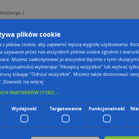
 Kleeberga 2
żywa plików cookie
a z plików cookie, aby zapewnić lepszą wygodę użytkowania. Korzy
a używanie przez nas wszystkich plików cookie zgodnie z warun
ookie. Możesz zaakceptować je wszystkie (łącznie z tymi służącymi
unkcjonalności) wybierając "Akceptuj wszystkie" lub wybrać tylk
trony klikając "Odrzuć wszystkie". Możesz także dostosować swoj
".
Dowiedz się więcej
ie Danych Osobowych Administratorem (RODO), administratorem danych jest AutoMapa 
KICH PARTNERÓW
(1192) →
wyszukiwarce firm i na mapach (art. 6 ust. 1 lit. f RODO)
znesowym operatora (art. 6 ust. 1 lit. f RODO)
Wydajność
Targetowanie
Funkcjonalność
Nie
ON, z firmowych stron www oraz od podmiotów zewnętrznych.
omapa.pl/odo_przetwarzanie/