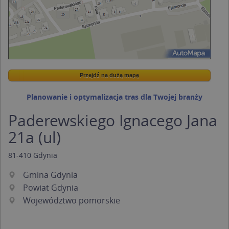
Przejdź na dużą mapę
Wstaw tę mapkę na swoją stronę
Przejdź na dużą mapę
Kreatorze map Targeo
Planowanie i optymalizacja tras dla Twojej branży
Paderewskiego Ignacego Jana
21a (ul)
81-410
Gdynia
Gmina Gdynia
Powiat Gdynia
Województwo pomorskie