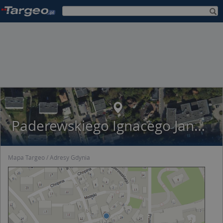
Paderewskiego Ignacego Jana 21a
Mapa Targeo
Adresy Gdynia