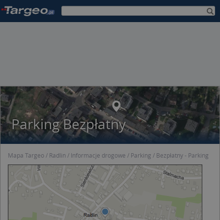
Parking Bezpłatny
Mapa Targeo
Radlin
Informacje drogowe
Parking
Bezpłatny - Parking