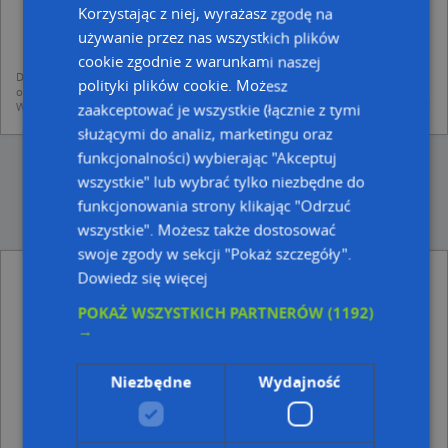
dodania ich do bazy Targeo oraz publikacji w wyszukiwarce firm i na
Korzystając z niej, wyrażasz zgodę na
mapach (art. 6 ust. 1 lit. f RODO)
używanie przez nas wszystkich plików
udostępniania danych o firmach partnerom biznesowym operatora (art.
6 ust. 1 lit. f RODO)
cookie zgodnie z warunkami naszej
Dane pochodzą z publicznych baz CEIDG, GUS, REGON, z firmowych stron www
polityki plików cookie. Możesz
oraz od podmiotów zewnętrznych.
Więcej informacji dot. RODO:
http://regulamin.automapa.pl/odo_przetwarzanie/
zaakceptować je wszystkie (łącznie z tymi
służącymi do analiz, marketingu oraz
funkcjonalności) wybierając "Akceptuj
wszystkie" lub wybrać tylko niezbędne do
funkcjonowania strony klikając "Odrzuć
wszystkie". Możesz także dostosować
swoje zgody w sekcji "Pokaż szczegóły".
Dowiedz się więcej
Parking Bezpłatny - inne Informacje drogowe
w pobliżu
POKAŻ WSZYSTKICH PARTNERÓW
(1192)
Parking Bezpłatny, Rogozina Piotra Iwanowicza, mjr.
→
44, 44-310 Radlin
Parking Bezpłatny, Korfantego Wojciecha 15, 44-310
Niezbędne
Wydajność
Radlin
Adresy w pobliżu