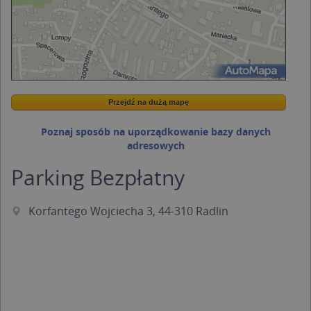
Przejdź na dużą mapę
Wstaw tę mapkę na swoją stronę
Przejdź na dużą mapę
Kreatorze map Targeo
Poznaj sposób na uporządkowanie bazy danych
adresowych
Parking Bezpłatny
Korfantego Wojciecha 3, 44-310 Radlin