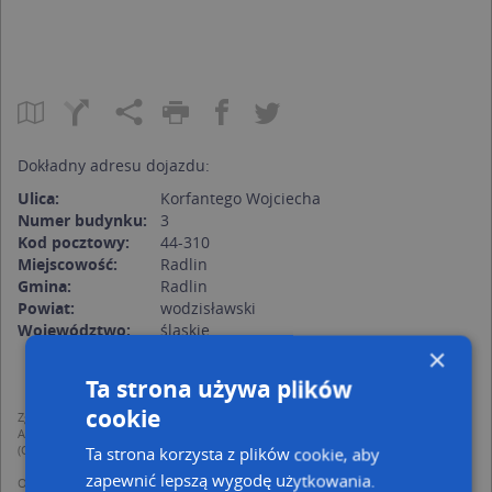
Dokładny adresu dojazdu:
Ulica:
Korfantego Wojciecha
Numer budynku:
3
Kod pocztowy:
44-310
Miejscowość:
Radlin
Gmina:
Radlin
Powiat:
wodzisławski
Województwo:
śląskie
×
Ta strona używa plików
cookie
Zgodnie z Rozporządzeniem PE i Rady (UE) o Ochronie Danych Osobowych
Administratorem (RODO), administratorem danych jest AutoMapa sp. z o.o.
(Operator) z siedzibą w Warszawie przy ulicy Domaniewskiej 37.
Ta strona korzysta z plików cookie, aby
zapewnić lepszą wygodę użytkowania.
Operator przetwarza dane osobowe w celu: