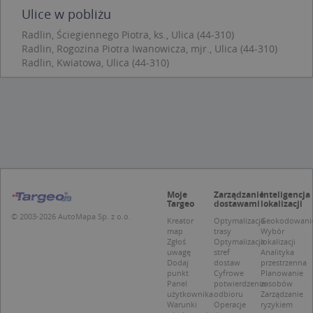
Niezbędne pliki cookie umożliwiają korzystanie z
Ulice w pobliżu
podstawowych funkcji strony internetowej, takich
jak logowanie użytkownika i zarządzanie kontem.
Radlin, Ściegiennego Piotra, ks., Ulica (44-310)
Bez niezbędnych plików cookie nie można
Radlin, Rogozina Piotra Iwanowicza, mjr., Ulica (44-310)
prawidłowo korzystać ze strony internetowej.
Radlin, Kwiatowa, Ulica (44-310)
Provider
/
Okres
Nazwa
Opi
Domena
przechowywania
APPSESSID
.targeo.pl
Sesja
CookieScriptConsent
1 rok 1 miesiąc
Ten
CookieScript
jes
.targeo.pl
prz
Coo
Scr
zap
pre
dot
Moje
Zarządzanie
Inteligencja
zg
Targeo
dostawami
lokalizacji
uży
© 2003-2026 AutoMapa Sp. z o.o.
Kreator
Optymalizacja
Geokodowani
pli
to 
map
trasy
Wybór
aby
Zgłoś
Optymalizacja
lokalizacji
coo
uwagę
stref
Analityka
Scr
Dodaj
dostaw
przestrzenna
dzi
punkt
Cyfrowe
Planowanie
pop
Panel
potwierdzenie
zasobów
użytkownika
odbioru
Zarządzanie
U
.targeo.pl
1 rok
Warunki
Operacje
ryzykiem