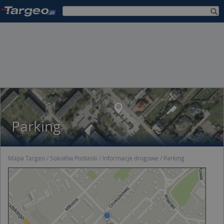
Parking
Mapa Targeo
Sokołów Podlaski
Informacje drogowe
Parking