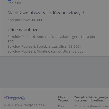
Niezbędne
Wydajność
Targetowanie
Podlaski
Funkcjonalność
Niesklasyfikowane
Najbliższe obszary kodów pocztowych
Niezbędne pliki cookie umożliwiają korzystanie z
Kod pocztowy 08-300
podstawowych funkcji strony internetowej, takich
jak logowanie użytkownika i zarządzanie kontem.
Ulice w pobliżu
Bez niezbędnych plików cookie nie można
prawidłowo korzystać ze strony internetowej.
Sokołów Podlaski, Andersa Władysława, gen., Ulica (08-
Provider
/
Okres
300)
Nazwa
Opi
Domena
przechowywania
Sokołów Podlaski, Spółdzielcza, Ulica (08-300)
APPSESSID
.targeo.pl
Sesja
Sokołów Podlaski, Monte Cassino, Ulica (08-300)
CookieScriptConsent
1 rok 1 miesiąc
Ten
CookieScript
jes
.targeo.pl
prz
Coo
Scr
zap
pre
dot
zg
uży
pli
to 
Moje
Zarządzanie
Inteligencja
aby
Targeo
dostawami
lokalizacji
coo
© 2003-2026 AutoMapa Sp. z o.o.
Scr
Kreator
Optymalizacja
Geokodowani
dzi