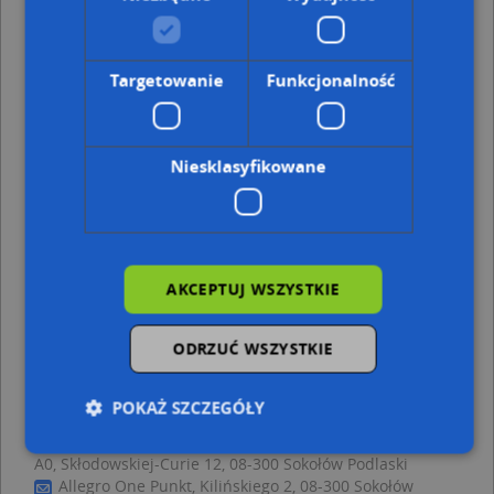
Sokołów Podlaski, Spółdzielcza 8, Ulica (08-300)
(→ 47 m)
Sokołów Podlaski, Andersa Władysława, gen. 23, Ulica (08-
300)
(→ 52 m)
Sokołów Podlaski, Spółdzielcza 9A, Ulica (08-300)
(→ 53 m)
Targetowanie
Funkcjonalność
Sokołów Podlaski, Andersa Władysława, gen. 25, Ulica (08-
300)
(→ 64 m)
Sokołów Podlaski, Spółdzielcza 9, Ulica (08-300)
(→ 83 m)
Niesklasyfikowane
Sokołów Podlaski, Andersa Władysława, gen. 19, Ulica (08-
300)
(→ 85 m)
Sokołów Podlaski, Orzeszkowej Elizy 6b, Ulica (08-300)
(→
95 m)
Sokołów Podlaski, Spółdzielcza 6, Ulica (08-300)
(→ 95 m)
AKCEPTUJ WSZYSTKIE
Parking - inne punkty w pobliżu
ODRZUĆ WSZYSTKIE
Multicom Iwona Kublik Radosław Rybak Ryszard
Kuczyński, Grunwaldzka 3, 08-300 Sokołów Podlaski
Litwiniak Eugeniusz, Bohaterów Westerplatte 11, 08-
POKAŻ SZCZEGÓŁY
300 Sokołów Podlaski
EDCOM - komputery, sieci, kasy fiskalne, serwis, druk
A0, Skłodowskiej-Curie 12, 08-300 Sokołów Podlaski
Allegro One Punkt, Kilińskiego 2, 08-300 Sokołów