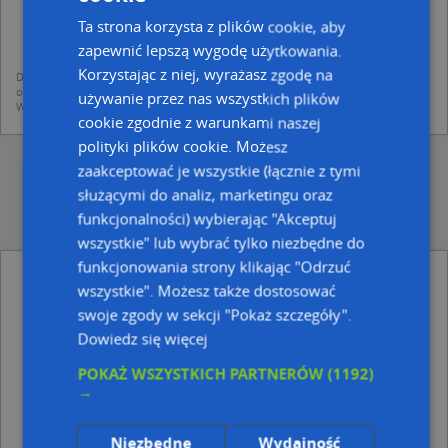
dodania ich do bazy Targeo oraz publikacji w wyszukiwarce firm i na
mapach (art. 6 ust. 1 lit. f RODO)
Ta strona korzysta z plików cookie, aby
udostępniania danych o firmach partnerom biznesowym operatora (art.
zapewnić lepszą wygodę użytkowania.
6 ust. 1 lit. f RODO)
Korzystając z niej, wyrażasz zgodę na
Dane pochodzą z publicznych baz CEIDG, GUS, REGON, z firmowych stron www
oraz od podmiotów zewnętrznych.
używanie przez nas wszystkich plików
Więcej informacji dot. RODO:
http://regulamin.automapa.pl/odo_przetwarzanie/
cookie zgodnie z warunkami naszej
polityki plików cookie. Możesz
zaakceptować je wszystkie (łącznie z tymi
służącymi do analiz, marketingu oraz
funkcjonalności) wybierając "Akceptuj
wszystkie" lub wybrać tylko niezbędne do
funkcjonowania strony klikając "Odrzuć
Parking - inne Informacje drogowe w pobliżu
wszystkie". Możesz także dostosować
Parking, Andersa Władysława, gen. 32, 08-300 Sokołów
swoje zgody w sekcji "Pokaż szczegóły".
Podlaski
Dowiedz się więcej
Adresy w pobliżu
POKAŻ WSZYSTKICH PARTNERÓW
(1192)
→
Sokołów Podlaski, Orzeszkowej Elizy 25, Ulica (08-300)
(→
35 m)
Sokołów Podlaski, Spółdzielcza 8A, Ulica (08-300)
(→ 45 m)
Niezbędne
Wydajność