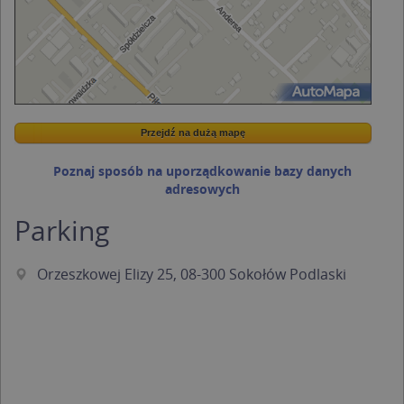
Przejdź na dużą mapę
Wstaw tę mapkę na swoją stronę
Przejdź na dużą mapę
Kreatorze map Targeo
Poznaj sposób na uporządkowanie bazy danych
adresowych
Parking
Orzeszkowej Elizy 25, 08-300 Sokołów Podlaski