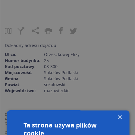
Dokładny adresu dojazdu:
Ulica:
Orzeszkowej Elizy
Numer budynku:
25
Kod pocztowy:
08-300
Miejscowość:
Sokołów Podlaski
Gmina:
Sokołów Podlaski
Powiat:
sokołowski
Województwo:
mazowieckie
Zgodnie z Rozporządzeniem PE i Rady (UE) o Ochronie Danych Osobowych
×
Administratorem (RODO), administratorem danych jest AutoMapa sp. z o.o.
Ta strona używa plików
(Operator) z siedzibą w Warszawie przy ulicy Domaniewskiej 37.
cookie
Operator przetwarza dane osobowe w celu: