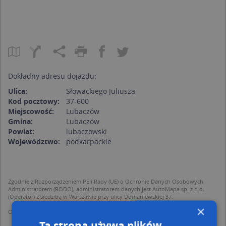
Dokładny adresu dojazdu:
Ulica:
Słowackiego Juliusza
Kod pocztowy:
37-600
Miejscowość:
Lubaczów
Gmina:
Lubaczów
Powiat:
lubaczowski
Województwo:
podkarpackie
Zgodnie z Rozporządzeniem PE i Rady (UE) o Ochronie Danych Osobowych
Administratorem (RODO), administratorem danych jest AutoMapa sp. z o.o.
(Operator) z siedzibą w Warszawie przy ulicy Domaniewskiej 37.
×
Operator przetwarza dane osobowe w celu:
dodania ich do bazy Targeo oraz publikacji w wyszukiwarce firm i na
Ta strona używa plików