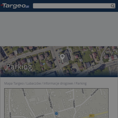
Parking
Mapa Targeo
Lubaczów
Informacje drogowe
Parking