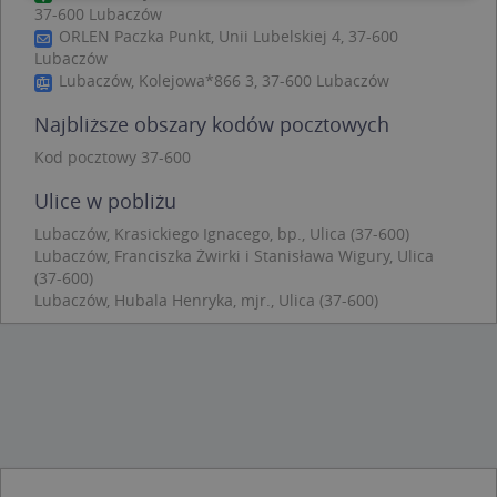
37-600 Lubaczów
ORLEN Paczka Punkt, Unii Lubelskiej 4, 37-600
Niezbędne
Wydajność
Targetowanie
Lubaczów
Funkcjonalność
Niesklasyfikowane
Lubaczów, Kolejowa*866 3, 37-600 Lubaczów
Niezbędne pliki cookie umożliwiają korzystanie z
Najbliższe obszary kodów pocztowych
podstawowych funkcji strony internetowej, takich
jak logowanie użytkownika i zarządzanie kontem.
Kod pocztowy 37-600
Bez niezbędnych plików cookie nie można
prawidłowo korzystać ze strony internetowej.
Ulice w pobliżu
Provider
/
Okres
Nazwa
Opi
Lubaczów, Krasickiego Ignacego, bp., Ulica (37-600)
Domena
przechowywania
Lubaczów, Franciszka Żwirki i Stanisława Wigury, Ulica
APPSESSID
.targeo.pl
Sesja
(37-600)
CookieScriptConsent
1 rok 1 miesiąc
Ten
Lubaczów, Hubala Henryka, mjr., Ulica (37-600)
CookieScript
jes
.targeo.pl
prz
Coo
Scr
zap
pre
dot
zg
uży
pli
to 
aby