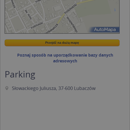
Przejdź na dużą mapę
Wstaw tę mapkę na swoją stronę
Przejdź na dużą mapę
Kreatorze map Targeo
Poznaj sposób na uporządkowanie bazy danych
adresowych
Parking
Słowackiego Juliusza, 37-600 Lubaczów