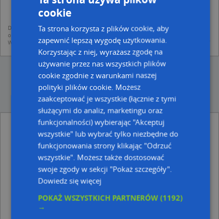
mapach (art. 6 ust. 1 lit. f RODO)
udostępniania danych o firmach partnerom biznesowym operatora (art.
cookie
6 ust. 1 lit. f RODO)
Ta strona korzysta z plików cookie, aby
Dane pochodzą z publicznych baz CEIDG, GUS, REGON, z firmowych stron www
oraz od podmiotów zewnętrznych.
zapewnić lepszą wygodę użytkowania.
Więcej informacji dot. RODO:
http://regulamin.automapa.pl/odo_przetwarzanie/
Korzystając z niej, wyrażasz zgodę na
używanie przez nas wszystkich plików
cookie zgodnie z warunkami naszej
polityki plików cookie. Możesz
zaakceptować je wszystkie (łącznie z tymi
służącymi do analiz, marketingu oraz
funkcjonalności) wybierając "Akceptuj
Parking - inne Informacje drogowe w pobliżu
wszystkie" lub wybrać tylko niezbędne do
Parking Bezpłatny, Piłsudskiego Józefa, marsz. 19, 37-
funkcjonowania strony klikając "Odrzuć
600 Lubaczów
wszystkie". Możesz także dostosować
podkarpackie, Grunwaldzka 5, 37-600 Lubaczów
swoje zgody w sekcji "Pokaż szczegóły".
Parking Płatny-niestrzeżony, Konopnickiej Marii 5, 37-
Dowiedz się więcej
600 Lubaczów
POKAŻ WSZYSTKICH PARTNERÓW
(1192)
Adresy w pobliżu
→
Lubaczów, Słowackiego Juliusza 2A, Ulica (37-600)
(→ 14