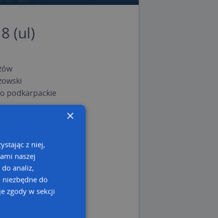
8 (ul)
żów
żowski
o podkarpackie
×
stając z niej,
kami naszej
 do analiz,
o niezbędne do
e zgody w sekcji