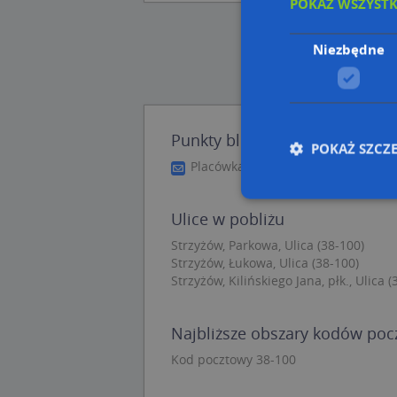
POKAŻ WSZYST
Niezbędne
Punkty blisko Parkowa 8
POKAŻ SZCZ
Placówka Pocztowa, Parkowa 7, 38-
Ulice w pobliżu
Nie
Strzyżów, Parkowa, Ulica (38-100)
Strzyżów, Łukowa, Ulica (38-100)
Niezbędne pliki cook
Strzyżów, Kilińskiego Jana, płk., Ulica (
zarządzanie kontem. 
Nazwa
Najbliższe obszary kodów po
APPSESSID
Kod pocztowy 38-100
CookieScriptConse