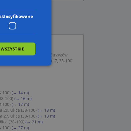
sklasyfikowane
 WSZYSTKIE
ul. Słowackiego 11, 38-100 Strzyżów
arski Fiołek Renata, Zawale 7, 38-100
wane
owanie użytkownika i
8-100)
(→ 14 m)
j.
38-100)
(→ 16 m)
8-100)
(→ 17 m)
a 29, Ulica (38-100)
(→ 18 m)
a 27, Ulica (38-100)
(→ 18 m)
lica (38-100)
(→ 21 m)
 Cookie-Script.com
8-100)
(→ 27 m)
ch zgody