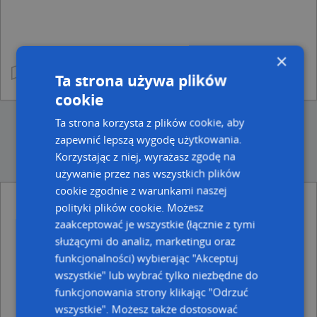
×
Ta strona używa plików
cookie
Ta strona korzysta z plików cookie, aby
zapewnić lepszą wygodę użytkowania.
Korzystając z niej, wyrażasz zgodę na
używanie przez nas wszystkich plików
cookie zgodnie z warunkami naszej
polityki plików cookie. Możesz
Ulice w pobliżu
zaakceptować je wszystkie (łącznie z tymi
Chełm, Siedlecka, Ulica (22-100)
służącymi do analiz, marketingu oraz
Chełm, Dojazdowa, Ulica (22-100)
funkcjonalności) wybierając "Akceptuj
Chełm, Jasna, Ulica (22-100)
wszystkie" lub wybrać tylko niezbędne do
funkcjonowania strony klikając "Odrzuć
Najbliższe obszary kodów pocztowych
wszystkie". Możesz także dostosować
Kod pocztowy 22-100