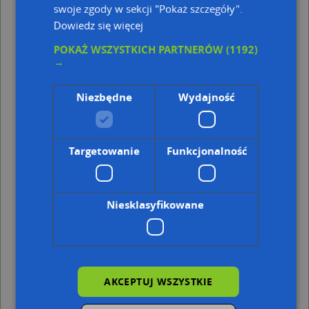
swoje zgody w sekcji "Pokaż szczegóły".
Punkty w pobliżu
Dowiedz się więcej
Anielski Świat Dziecka D&D Rafał Misterek, ul.
POKAŻ WSZYSTKICH PARTNERÓW
(1192)
Siedlecka 7, 22-100 Chełm
→
Zakład Usług Fryzjersko - Kosmetycznych "Joanna"
Andrzej Krupski, al. I Armii Wojska Polskiego 41, 22-100
Niezbędne
Wydajność
Chełm
Gęsie Sprawki, Lubelska 27 tel. +48825652321 pon-pt
10:00-24:00, sob-ndz 13:00-24:00, 22-100 Chełm
DPD, Partyzantów 8 - automat paczkowy, 22-100 Chełm
Targetowanie
Funkcjonalność
DPD, KRZYWA 37/7, 22-100 Chełm
Adresy w pobliżu
Niesklasyfikowane
Chełm, Partyzantów 30, Ulica (22-100)
(→ 33 m)
Chełm, Siedlecka 6, Ulica (22-100)
(→ 42 m)
Chełm, Partyzantów 9, Ulica (22-100)
(→ 45 m)
Chełm, Partyzantów 34, Ulica (22-100)
(→ 49 m)
Chełm, Partyzantów 5, Ulica (22-100)
(→ 50 m)
Chełm, Partyzantów 32, Ulica (22-100)
(→ 50 m)
AKCEPTUJ WSZYSTKIE
Chełm, Partyzantów 30b, Ulica (22-100)
(→ 80 m)
Chełm, Sybiraków 5, Ulica (22-100)
(→ 111 m)