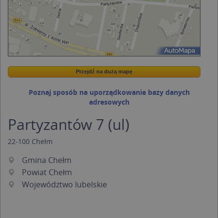
Przejdź na dużą mapę
Wstaw tę mapkę na swoją stronę
Przejdź na dużą mapę
Kreatorze map Targeo
Poznaj sposób na uporządkowanie bazy danych
adresowych
Partyzantów 7 (ul)
22-100
Chełm
Gmina Chełm
Powiat Chełm
Województwo lubelskie