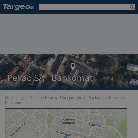
Pekao SA - Bankomat
Mapa Targeo
Chełm
Finanse, Ubezpieczenia
Bankomat
Pekao SA -
Bankomat