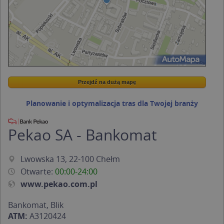
Przejdź na dużą mapę
Wstaw tę mapkę na swoją stronę
Przejdź na dużą mapę
Kreatorze map Targeo
Planowanie i optymalizacja tras dla Twojej branży
Pekao SA - Bankomat
Lwowska 13, 22-100 Chełm
Otwarte:
00:00-24:00
www.pekao.com.pl
Bankomat, Blik
ATM:
A3120424