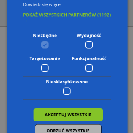
Dowiedz się więcej
POKAŻ WSZYSTKICH PARTNERÓW
(1192)
→
Pekao SA - Bankomat - inne Finanse,
Niezbędne
Wydajność
Ubezpieczenia w pobliżu
Kantor Wymiany Walut, ul. Lwowska 11D, 22-100
Chełm
Targetowanie
Funkcjonalność
Gothaer Towarzystwo Ubezpieczeń, Lwowska 13A, 22-
100 Chełm
KredytOK, Lwowska 13A 13A, 22-100 Chełm
Stefczyka, Lwowska 15, 22-100 Chełm
Niesklasyfikowane
Adresy w pobliżu
Chełm, Lwowska 13, Ulica (22-100)
(→ 6 m)
Chełm, Lwowska 11d, Ulica (22-100)
(→ 11 m)
Chełm, Lwowska 11A, Ulica (22-100)
(→ 26 m)
AKCEPTUJ WSZYSTKIE
Chełm, Lwowska 11B, Ulica (22-100)
(→ 27 m)
Chełm, Lwowska 11, Ulica (22-100)
(→ 28 m)
Chełm, Lwowska 13i, Ulica (22-100)
(→ 33 m)
ODRZUĆ WSZYSTKIE