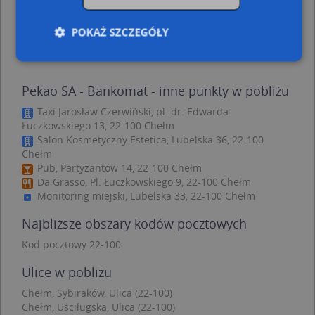
Chełm, Lwowska 9, Ulica (22-100)
(→ 34 m)
Chełm, Lwowska 11C, Ulica (22-100)
(→ 35 m)
POKAŻ SZCZEGÓŁY
Chełm, Pocztowa 2C, Ulica (22-100)
(→ 51 m)
Chełm, Lwowska 13H, Ulica (22-100)
(→ 54 m)
Pekao SA - Bankomat - inne punkty w pobliżu
Niezbędne
Wydajność
Targetowanie
Funkcjonalność
Niesklasyfikowane
Taxi Jarosław Czerwiński, pl. dr. Edwarda
Łuczkowskiego 13, 22-100 Chełm
Niezbędne pliki cookie umożliwiają korzystanie z
Salon Kosmetyczny Estetica, Lubelska 36, 22-100
podstawowych funkcji strony internetowej, takich
Chełm
jak logowanie użytkownika i zarządzanie kontem.
Pub, Partyzantów 14, 22-100 Chełm
Bez niezbędnych plików cookie nie można
Da Grasso, Pl. Łuczkowskiego 9, 22-100 Chełm
prawidłowo korzystać ze strony internetowej.
Monitoring miejski, Lubelska 33, 22-100 Chełm
Provider
/
Okres
Nazwa
Opi
Domena
przechowywania
Najbliższe obszary kodów pocztowych
APPSESSID
.targeo.pl
Sesja
Kod pocztowy 22-100
CookieScriptConsent
1 rok 1 miesiąc
Ten
CookieScript
jes
.targeo.pl
Ulice w pobliżu
prz
Coo
Chełm, Sybiraków, Ulica (22-100)
Scr
zap
Chełm, Uściługska, Ulica (22-100)
pre