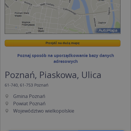
Przejdź na dużą mapę
Wstaw tę mapkę na swoją stronę
Przejdź na dużą mapę
Kreatorze map Targeo
Poznaj sposób na uporządkowanie bazy danych
adresowych
Poznań, Piaskowa, Ulica
61-740
,
61-753
Poznań
Gmina Poznań
Powiat Poznań
Województwo wielkopolskie