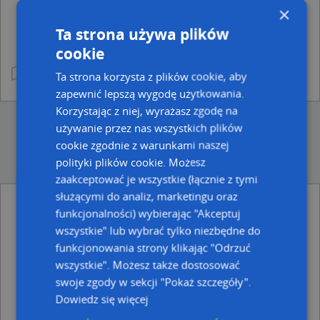
×
Ta strona używa plików
cookie
Ta strona korzysta z plików cookie, aby
zapewnić lepszą wygodę użytkowania.
Korzystając z niej, wyrażasz zgodę na
używanie przez nas wszystkich plików
cookie zgodnie z warunkami naszej
polityki plików cookie. Możesz
zaakceptować je wszystkie (łącznie z tymi
służącymi do analiz, marketingu oraz
Punkty w pobliżu
funkcjonalności) wybierając "Akceptuj
Kancelaria Adwokacka, ul. Piaskowa 3, 61-753 Poznań
wszystkie" lub wybrać tylko niezbędne do
Biogaz Zeneris Tech, Garbary 95B, 61-757 Poznań
funkcjonowania strony klikając "Odrzuć
wszystkie". Możesz także dostosować
Adresy w pobliżu
swoje zgody w sekcji "Pokaż szczegóły".
Poznań, Piaskowa 6, Ulica (61-753)
(→ 18 m)
Dowiedz się więcej
Poznań, Garbary 94, Ulica (61-757)
(→ 20 m)
Poznań, Garbary 96, Ulica (61-757)
(→ 24 m)