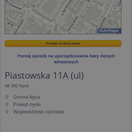
Przejdź na dużą mapę
Wstaw tę mapkę na swoją stronę
Przejdź na dużą mapę
Kreatorze map Targeo
Poznaj sposób na uporządkowanie bazy danych
adresowych
Piastowska 11A (ul)
48-300
Nysa
Gmina Nysa
Powiat nyski
Województwo opolskie