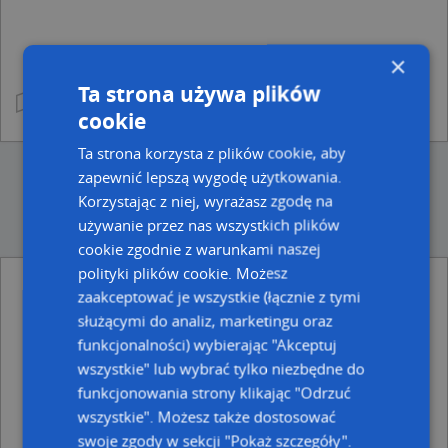
×
Ta strona używa plików
cookie
Ta strona korzysta z plików cookie, aby
zapewnić lepszą wygodę użytkowania.
Korzystając z niej, wyrażasz zgodę na
używanie przez nas wszystkich plików
cookie zgodnie z warunkami naszej
polityki plików cookie. Możesz
zaakceptować je wszystkie (łącznie z tymi
Ulice w pobliżu
służącymi do analiz, marketingu oraz
Nysa, Pola Wincentego, Ulica (48-300)
funkcjonalności) wybierając "Akceptuj
Nysa, Legii Polsko-Włoskiej, Rondo
wszystkie" lub wybrać tylko niezbędne do
Nysa, Siemiradzkiego Henryka, Ulica (48-300)
funkcjonowania strony klikając "Odrzuć
Najbliższe obszary kodów pocztowych
wszystkie". Możesz także dostosować
swoje zgody w sekcji "Pokaż szczegóły".
Kod pocztowy 48-303