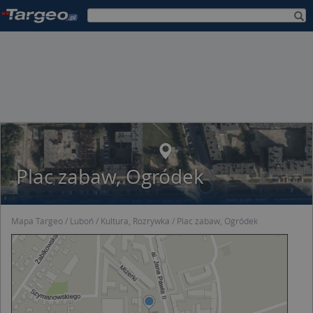
Plac zabaw, Ogródek
Mapa Targeo
Luboń
Kultura, Rozrywka
Plac zabaw, Ogródek