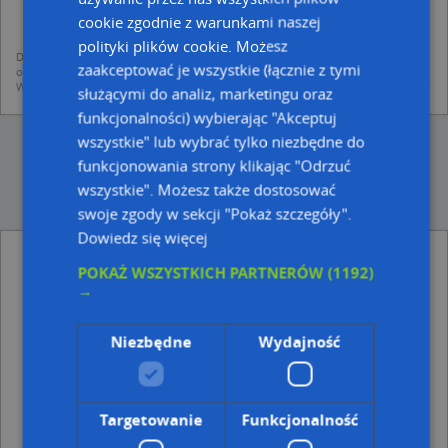
mapach (art. 6 ust. 1 lit. f RODO)
udostępniania danych o firmach partnerom biznesowym operatora (art.
cookie zgodnie z warunkami naszej
6 ust. 1 lit. f RODO)
polityki plików cookie. Możesz
Dane pochodzą z publicznych baz CEIDG, GUS, REGON, z firmowych stron www
zaakceptować je wszystkie (łącznie z tymi
oraz od podmiotów zewnętrznych.
Więcej informacji dot. RODO:
http://regulamin.automapa.pl/odo_przetwarzanie/
służącymi do analiz, marketingu oraz
funkcjonalności) wybierając "Akceptuj
wszystkie" lub wybrać tylko niezbędne do
funkcjonowania strony klikając "Odrzuć
wszystkie". Możesz także dostosować
swoje zgody w sekcji "Pokaż szczegóły".
Dowiedz się więcej
Plac zabaw, Ogródek - inne Kultura, Rozrywka
POKAŻ WSZYSTKICH PARTNERÓW
(1192)
w pobliżu
→
Lotto, Al. Jana Pawła II 9 28, 62-030 Luboń
Lotto, Wschodnia 22G lok. 65, 62-030 Luboń
Niezbędne
Wydajność
Lotto, Pułaskiego 30 A, 62-030 Luboń
Adresy w pobliżu
Luboń, Wschodnia 21c, Ulica (62-030)
(→ 25 m)
Targetowanie
Funkcjonalność
Luboń, Wschodnia 21, Ulica (62-030)
(→ 30 m)