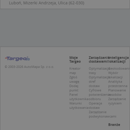
Luboń, Mizerki Andrzeja, Ulica (62-030)
Bez niezbędnych plików cookie nie można
prawidłowo korzystać ze strony internetowej.
Provider
/
Okres
Nazwa
Opi
Domena
przechowywania
APPSESSID
.targeo.pl
Sesja
CookieScriptConsent
1 rok 1 miesiąc
Ten
CookieScript
jes
.targeo.pl
prz
Coo
Scr
Moje
Zarządzanie
Inteligencja
zap
Targeo
dostawami
lokalizacji
pre
© 2003-2026 AutoMapa Sp. z o.o.
dot
Kreator
Optymalizacja
Geokodowani
zg
map
trasy
Wybór
uży
Zgłoś
Optymalizacja
lokalizacji
pli
uwagę
stref
Analityka
to 
Dodaj
dostaw
przestrzenna
aby
punkt
Cyfrowe
Planowanie
coo
Panel
potwierdzenie
zasobów
Scr
użytkownika
odbioru
Zarządzanie
dzi
Warunki
Operacje
ryzykiem
pop
użytkowania
dostaw
Zarządzanie
U
.targeo.pl
1 rok
podwykonawcami
kloc
.www.targeo.pl
1 rok
Branże