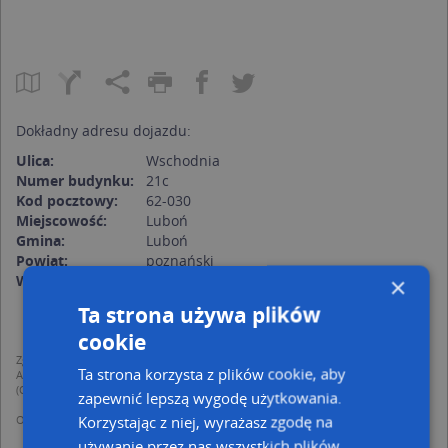
Dokładny adresu dojazdu:
Ulica:
Wschodnia
Numer budynku:
21c
Kod pocztowy:
62-030
Miejscowość:
Luboń
Gmina:
Luboń
Powiat:
poznański
Województwo:
wielkopolskie
×
Ta strona używa plików
cookie
Zgodnie z Rozporządzeniem PE i Rady (UE) o Ochronie Danych Osobowych
Ta strona korzysta z plików cookie, aby
Administratorem (RODO), administratorem danych jest AutoMapa sp. z o.o.
(Operator) z siedzibą w Warszawie przy ulicy Domaniewskiej 37.
zapewnić lepszą wygodę użytkowania.
Korzystając z niej, wyrażasz zgodę na
Operator przetwarza dane osobowe w celu:
dodania ich do bazy Targeo oraz publikacji w wyszukiwarce firm i na
używanie przez nas wszystkich plików