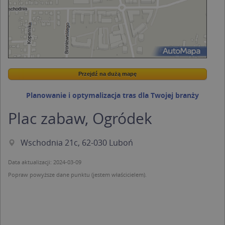
Przejdź na dużą mapę
Wstaw tę mapkę na swoją stronę
Przejdź na dużą mapę
Kreatorze map Targeo
Planowanie i optymalizacja tras dla Twojej branży
Plac zabaw, Ogródek
Wschodnia 21c, 62-030 Luboń
Data aktualizacji: 2024-03-09
Popraw powyższe dane punktu (jestem właścicielem).