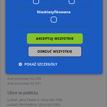
Luboń, Wschodnia 21d, Ulica (62-030)
(→ 32 m)
Luboń, Wschodnia 21b, Ulica (62-030)
(→ 41 m)
Niesklasyfikowane
Luboń, Wschodnia 24a, Ulica (62-030)
(→ 52 m)
Luboń, Wschodnia 24e, Ulica (62-030)
(→ 57 m)
Luboń, Wschodnia 24g, Ulica (62-030)
(→ 67 m)
Luboń, Wschodnia 25d, Ulica (62-030)
(→ 69 m)
Luboń, Wschodnia 23a, Ulica (62-030)
(→ 92 m)
Luboń, Jana Pawła II 9, Aleja (62-030)
(→ 116 m)
AKCEPTUJ WSZYSTKIE
Plac zabaw, Ogródek - inne punkty w pobliżu
ODRZUĆ WSZYSTKIE
It Pro, ul. Wschodnia 24A, 62-030 Luboń
SARI, ul. Żabikowska 47A, 62-032 Luboń
POKAŻ SZCZEGÓŁY
Najbliższe obszary kodów pocztowych
Kod pocztowy 62-030
Kod pocztowy 62-031
Niezbędne
Wydajność
Targetowanie
Funkcjonalność
Niesklasyfikowane
Ulice w pobliżu
Luboń, Jana Pawła II, Aleja (62-030)
Niezbędne pliki cookie umożliwiają korzystanie z
podstawowych funkcji strony internetowej, takich
Luboń, Wschodnia, Ulica (62-030)
jak logowanie użytkownika i zarządzanie kontem.