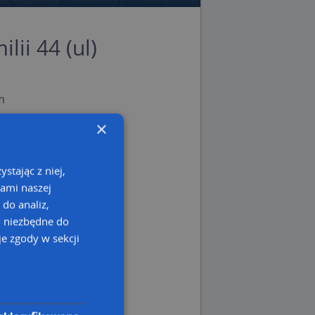
ilii 44 (ul)
m
m
×
 lubelskie
stając z niej,
kami naszej
 do analiz,
o niezbędne do
e zgody w sekcji