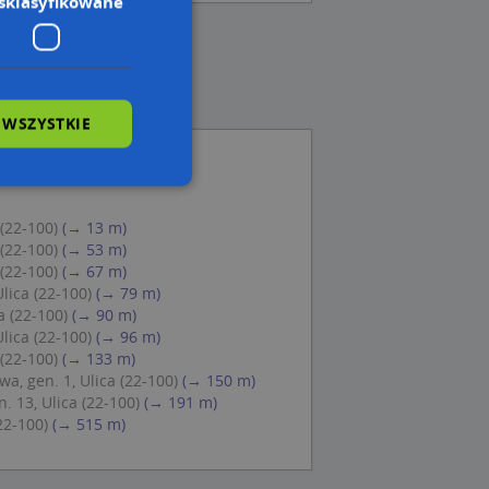
sklasyfikowane
 WSZYSTKIE
 (22-100)
(→ 13 m)
wane
 (22-100)
(→ 53 m)
 (22-100)
(→ 67 m)
owanie użytkownika i
j.
lica (22-100)
(→ 79 m)
a (22-100)
(→ 90 m)
lica (22-100)
(→ 96 m)
 (22-100)
(→ 133 m)
a, gen. 1, Ulica (22-100)
(→ 150 m)
. 13, Ulica (22-100)
(→ 191 m)
 Cookie-Script.com
ch zgody
22-100)
(→ 515 m)
eczne, aby baner
ie.