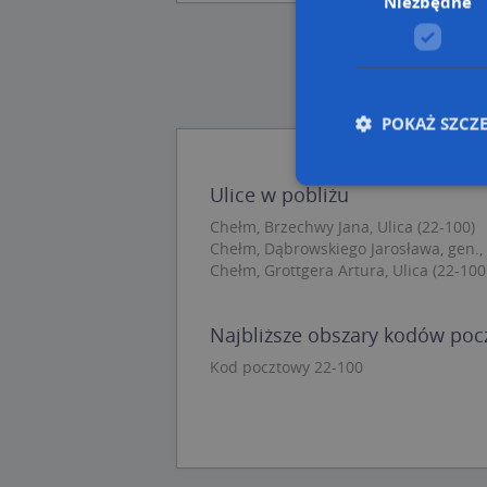
Niezbędne
POKAŻ SZCZ
Ulice w pobliżu
Chełm, Brzechwy Jana, Ulica (22-100)
Nie
Chełm, Dąbrowskiego Jarosława, gen., 
Chełm, Grottgera Artura, Ulica (22-100
Niezbędne pliki cook
zarządzanie kontem. 
Nazwa
Najbliższe obszary kodów po
Kod pocztowy 22-100
APPSESSID
CookieScriptConse
U