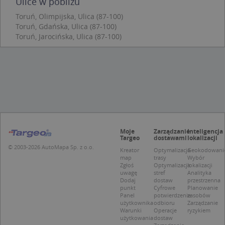
Ulice w pobliżu
Scr
zap
pre
Toruń, Olimpijska, Ulica (87-100)
dot
Toruń, Gdańska, Ulica (87-100)
zg
Toruń, Jarocińska, Ulica (87-100)
uży
pli
to 
aby
coo
Scr
dzi
pop
U
.targeo.pl
1 rok
kloc
.www.targeo.pl
1 rok
Moje
Zarządzanie
Inteligencja
Targeo
dostawami
lokalizacji
© 2003-2026 AutoMapa Sp. z o.o.
Kreator
Optymalizacja
Geokodowani
map
trasy
Wybór
Nazwa
Provider
/
Domena
Zgłoś
Optymalizacja
lokalizacji
uwagę
stref
Analityka
Provider
/
Okres
Dodaj
dostaw
przestrzenna
Nazwa
Opis
CrossDomainCookieScriptConsent_35
.crossdomain.cookie-
Domena
przechowywania
punkt
Cyfrowe
Planowanie
script.com
Panel
potwierdzenie
zasobów
_ga_DEEKR6C5LV
.targeo.pl
1 rok 1 miesiąc
Ten plik 
Provider
/
Okres
użytkownika
odbioru
Zarządzanie
Nazwa
Opis
używany 
Domena
przechowywania
Warunki
Operacje
ryzykiem
Google A
użytkowania
dostaw
do utrz
MUID
1 rok 3 tygodnie
Ten plik coo
Microsoft