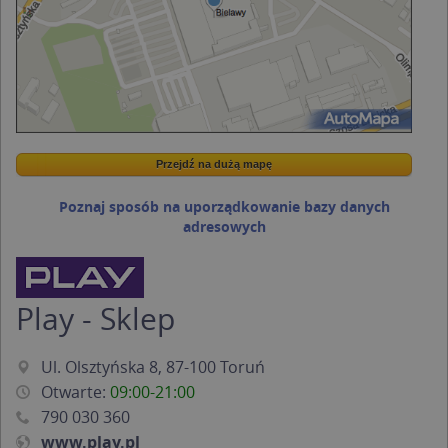
Przejdź na dużą mapę
Wstaw tę mapkę na swoją stronę
Przejdź na dużą mapę
Kreatorze map Targeo
Poznaj sposób na uporządkowanie bazy danych
adresowych
Play - Sklep
Ul. Olsztyńska 8, 87-100 Toruń
Otwarte:
09:00-21:00
790 030 360
www.play.pl