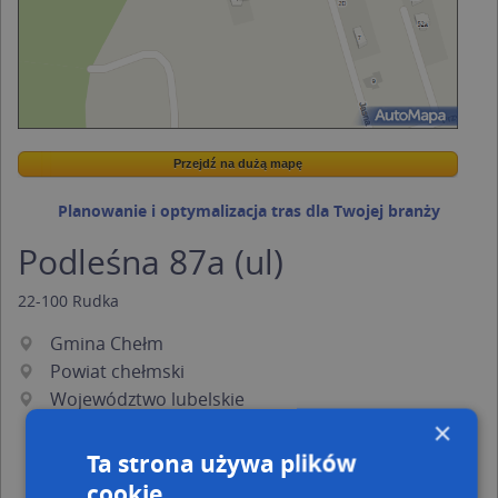
Przejdź na dużą mapę
Wstaw tę mapkę na swoją stronę
Przejdź na dużą mapę
Kreatorze map Targeo
Planowanie i optymalizacja tras dla Twojej branży
Podleśna 87a (ul)
22-100
Rudka
Gmina Chełm
Powiat chełmski
Województwo lubelskie
×
Ta strona używa plików
cookie