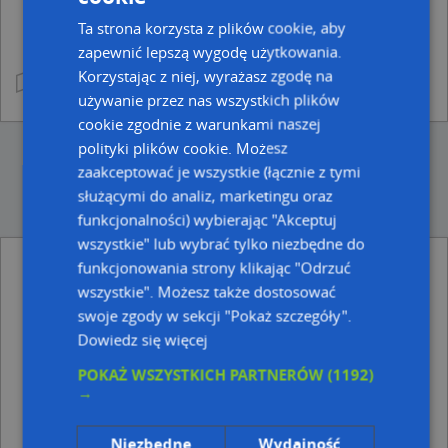
Ta strona korzysta z plików cookie, aby
zapewnić lepszą wygodę użytkowania.
Korzystając z niej, wyrażasz zgodę na
używanie przez nas wszystkich plików
cookie zgodnie z warunkami naszej
polityki plików cookie. Możesz
zaakceptować je wszystkie (łącznie z tymi
służącymi do analiz, marketingu oraz
funkcjonalności) wybierając "Akceptuj
wszystkie" lub wybrać tylko niezbędne do
funkcjonowania strony klikając "Odrzuć
Ulice w pobliżu
wszystkie". Możesz także dostosować
swoje zgody w sekcji "Pokaż szczegóły".
Rudka, Rudka, Ulica (22-100)
Dowiedz się więcej
Najbliższe obszary kodów pocztowych
POKAŻ WSZYSTKICH PARTNERÓW
(1192)
Kod pocztowy 22-100
→
Niezbędne
Wydajność
Adresy w pobliżu