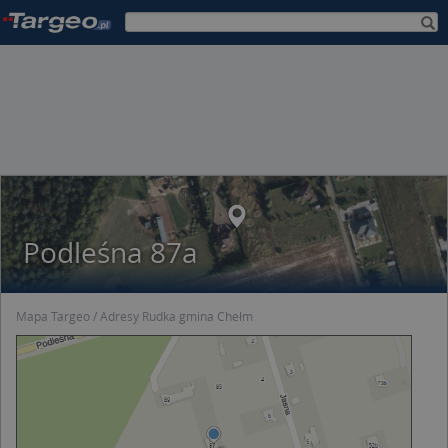
Podleśna 87a
Mapa Targeo
Adresy Rudka gmina Chełm