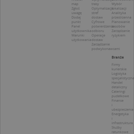
Niezbędne
Wydajność
Targetowanie
map
trasy
Wybór
Zgłoś
Optymalizacja
lokalizacji
Funkcjonalność
Niesklasyfikowane
uwagę
stref
Analityka
Dodaj
dostaw
przestrzenna
Niezbędne pliki cookie umożliwiają korzystanie z
punkt
Cyfrowe
Planowanie
podstawowych funkcji strony internetowej, takich
Panel
potwierdzenie
zasobów
jak logowanie użytkownika i zarządzanie kontem.
użytkownika
odbioru
Zarządzanie
Warunki
Operacje
ryzykiem
Bez niezbędnych plików cookie nie można
użytkowania
dostaw
prawidłowo korzystać ze strony internetowej.
Zarządzanie
podwykonawcami
Provider
/
Okres
Nazwa
Opi
Domena
przechowywania
Branże
APPSESSID
.targeo.pl
Sesja
Firmy
kurierskie
CookieScriptConsent
1 rok 1 miesiąc
Ten
CookieScript
Logistyka
jes
.targeo.pl
specjalistyczn
prz
Handel
Coo
detaliczny
Scr
Cateringi
zap
pudełkowe
pre
Finanse
dot
zg
i
uży
ubezpieczenia
pli
Energetyka
to 
i
aby
infrastruktura
coo
Służby
Scr
ratunkowe
dzi