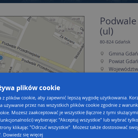
Podwale 
(ul)
80-824
Gdańsk
Gmina Gdań
Powiat Gdań
Województw
żywa plików cookie
a z plików cookie, aby zapewnić lepszą wygodę użytkowania. Korzy
a używanie przez nas wszystkich plików cookie zgodnie z warun
ookie. Możesz zaakceptować je wszystkie (łącznie z tymi służącymi
unkcjonalności) wybierając "Akceptuj wszystkie" lub wybrać tylk
a dużą mapę
a dużą mapę
trony klikając "Odrzuć wszystkie". Możesz także dostosować swoj
".
Dowiedz się więcej
owanie bazy danych adresowych
Kreatorze map Targeo