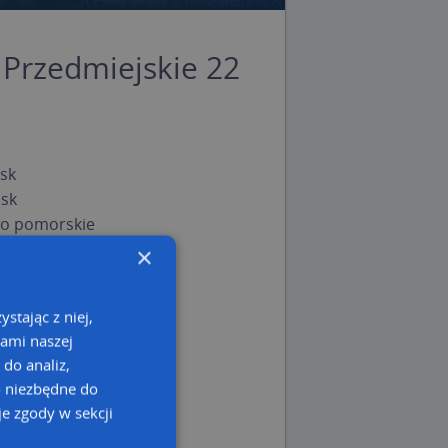
Przedmiejskie 22
sk
sk
o pomorskie
×
stając z niej,
kami naszej
 do analiz,
o niezbędne do
e zgody w sekcji