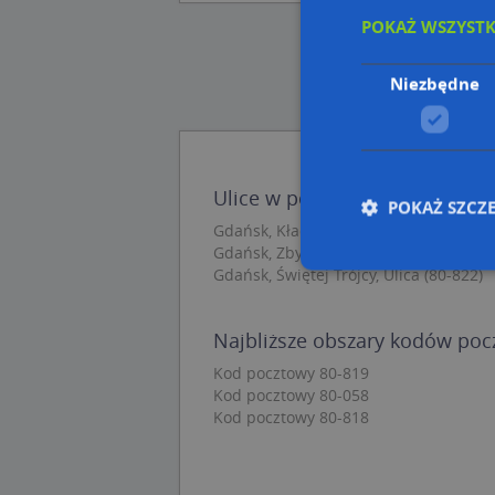
POKAŻ WSZYST
Niezbędne
Ulice w pobliżu
POKAŻ SZCZ
Gdańsk, Kładki, Ulica (80-822)
Gdańsk, Zbytki, Ulica (80-826)
Gdańsk, Świętej Trójcy, Ulica (80-822)
Nie
Najbliższe obszary kodów po
Niezbędne pliki cook
Kod pocztowy 80-819
zarządzanie kontem. 
Kod pocztowy 80-058
Kod pocztowy 80-818
Nazwa
APPSESSID
CookieScriptConse