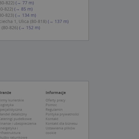
80-822)
(→ 77 m)
ch zgody
eczne, aby baner
80-822)
(→ 85 m)
ie.
80-823)
(→ 134 m)
echa 1, Ulica (80-818)
(→ 137 m)
 (80-826)
(→ 152 m)
wywania
Opis
siąc
ytics do
mę Microsoft jako
awić za pomocą
niversal Analytics -
ie uważa się, że
ywanej usługi
soft, umożliwiając
zróżniania
Branże
Informacje
 losowo
a. Jest on
tórego właścicielem
irmy kurierskie
Oferty pracy
ie i służy do
wiedzającego witrynę
Logistyka
Pomoc
sesji i kampanii na
pecjalistyczna
Regulamin
andel detaliczny
Polityka prywatności
ck i zawiera
Cateringi pudełkowe
Kontakt
ą analityki
wy korzysta z
inanse i ubezpieczenia
Kontakt dla biznesu
o pomocy
 użytkownik
nergetyka i
Ustawienia plików
edzających i
tryny.
ie typu wzorzec, w
nfrastruktura
cookie
ria cyfr i liter, co
Służby ratunkowe
mę Microsoft jako