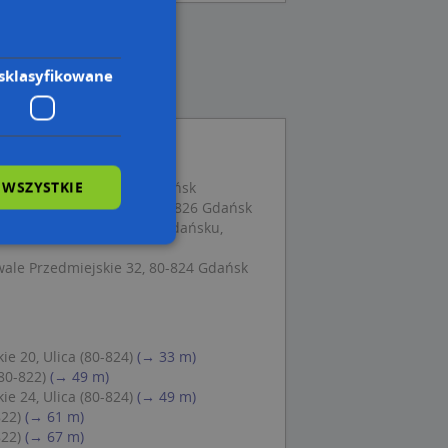
sklasyfikowane
 WSZYSTKIE
arna 124/125/2, 80-826 Gdańsk
a Kultury, Ogarna 128, 80-826 Gdańsk
światowa Proeco One W Gdańsku,
wale Przedmiejskie 32, 80-824 Gdańsk
wane
owanie użytkownika i
j.
e 20, Ulica (80-824)
(→ 33 m)
80-822)
(→ 49 m)
e 24, Ulica (80-824)
(→ 49 m)
822)
(→ 61 m)
822)
(→ 67 m)
 Cookie-Script.com