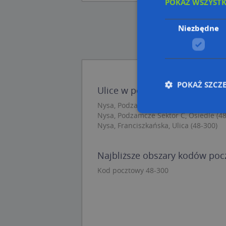
POKAŻ WSZYST
Niezbędne
POKAŻ SZCZ
Ulice w pobliżu
Nysa, Podzamcze, Osiedle
Nysa, Podzamcze Sektor C, Osiedle (48
Nysa, Franciszkańska, Ulica (48-300)
Nie
Niezbędne pliki cook
Najbliższe obszary kodów po
zarządzanie kontem. 
Kod pocztowy 48-300
Nazwa
APPSESSID
CookieScriptConse