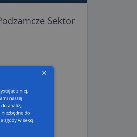
Podzamcze Sektor
 opolskie
×
stając z niej,
kami naszej
 do analiz,
o niezbędne do
e zgody w sekcji