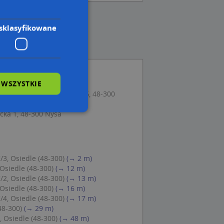
sklasyfikowane
 WSZYSTKIE
dle Podzamcze Sektor C 26, 48-300
ka 1, 48-300 Nysa
wane
owanie użytkownika i
3, Osiedle (48-300)
(→ 2 m)
j.
Osiedle (48-300)
(→ 12 m)
2, Osiedle (48-300)
(→ 13 m)
Osiedle (48-300)
(→ 16 m)
4, Osiedle (48-300)
(→ 17 m)
48-300)
(→ 29 m)
 Cookie-Script.com
 Osiedle (48-300)
(→ 48 m)
ch zgody