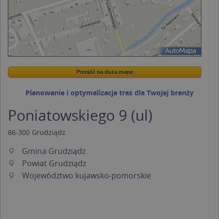
Przejdź na dużą mapę
Wstaw tę mapkę na swoją stronę
Przejdź na dużą mapę
Kreatorze map Targeo
Planowanie i optymalizacja tras dla Twojej branży
Poniatowskiego 9 (ul)
86-300
Grudziądz
Gmina Grudziądz
Powiat Grudziądz
Województwo kujawsko-pomorskie