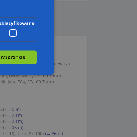
sklasyfikowane
 WSZYSTKIE
tejki 9, 87-100 Toruń
lęgniarskie, ul. Adama Mickiewicza
niu, Bydgoska 7, 87-100 Toruń
jki Jana 58a, 87-100 Toruń
wane
owanie użytkownika i
j.
00)
(→ 5 m)
00)
(→ 23 m)
00)
(→ 23 m)
00)
(→ 35 m)
 ks. 18, Ulica (87-100)
(→ 36 m)
 Cookie-Script.com