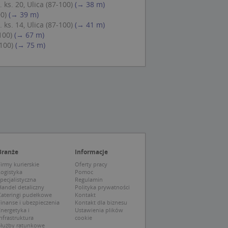
 ks. 20, Ulica (87-100)
(→ 38 m)
ch zgody
eczne, aby baner
00)
(→ 39 m)
ie.
 ks. 14, Ulica (87-100)
(→ 41 m)
100)
(→ 67 m)
-100)
(→ 75 m)
wywania
Opis
siąc
ytics do
mę Microsoft jako
awić za pomocą
niversal Analytics -
ie uważa się, że
ywanej usługi
soft, umożliwiając
zróżniania
Branże
Informacje
 losowo
a. Jest on
tórego właścicielem
irmy kurierskie
Oferty pracy
ie i służy do
wiedzającego witrynę
Logistyka
Pomoc
sesji i kampanii na
pecjalistyczna
Regulamin
andel detaliczny
Polityka prywatności
ck i zawiera
Cateringi pudełkowe
Kontakt
ą analityki
wy korzysta z
inanse i ubezpieczenia
Kontakt dla biznesu
o pomocy
 użytkownik
nergetyka i
Ustawienia plików
edzających i
tryny.
ie typu wzorzec, w
nfrastruktura
cookie
ria cyfr i liter, co
Służby ratunkowe
mę Microsoft jako