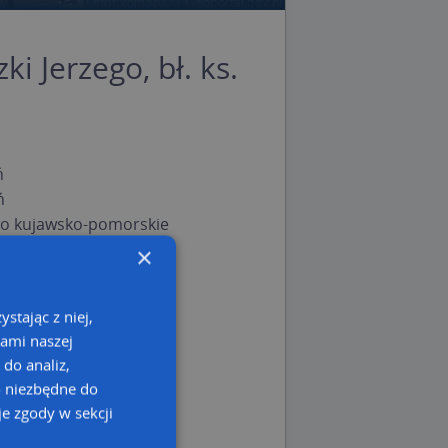
ki Jerzego, bł. ks.
ń
ń
o kujawsko-pomorskie
×
stając z niej,
kami naszej
 do analiz,
o niezbędne do
e zgody w sekcji