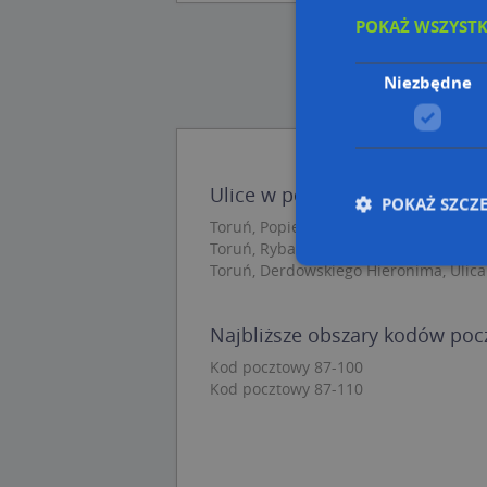
POKAŻ WSZYST
Niezbędne
Ulice w pobliżu
POKAŻ SZCZ
Toruń, Popiełuszki Jerzego, bł. ks., Ulic
Toruń, Rybaki, Ulica (87-100)
Toruń, Derdowskiego Hieronima, Ulica
Nie
Najbliższe obszary kodów po
Niezbędne pliki cook
Kod pocztowy 87-100
zarządzanie kontem. 
Kod pocztowy 87-110
Nazwa
APPSESSID
CookieScriptConse