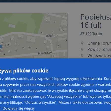
Popiełusz
16 (ul)
87-100
Toruń
Gmina Toru
Powiat Toru
Województw
żywa plików cookie
a z plików cookie, aby zapewnić lepszą wygodę użytkowania. Korzy
a używanie przez nas wszystkich plików cookie zgodnie z warun
ookie. Możesz zaakceptować je wszystkie (łącznie z tymi służącymi
unkcjonalności) wybierając "Akceptuj wszystkie" lub wybrać tylk
a dużą mapę
a dużą mapę
trony klikając "Odrzuć wszystkie". Możesz także dostosować swoj
".
Dowiedz się więcej
owanie bazy danych adresowych
Kreatorze map Targeo