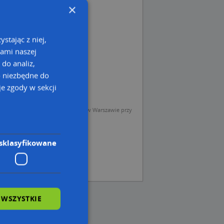
×
stając z niej,
kami naszej
 do analiz,
o niezbędne do
e zgody w sekcji
sp. z o.o. (Operator) z siedzibą w Warszawie przy
sklasyfikowane
 WSZYSTKIE