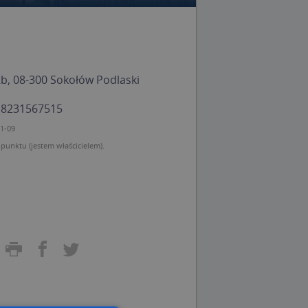
, 08-300 Sokołów Podlaski
: 8231567515
11-09
unktu (jestem właścicielem).