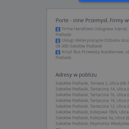
Nie
Porte - inne Przemysł, Firmy w
Niezbędne pliki cook
Firma Handlowo Usługowa Sopręt, 
zarządzanie kontem. 
Podlaski
Usługi Weterynaryjne Elżbieta Grus
Nazwa
08-300 Sokołów Podlaski
APPSESSID
Krzyś Bus Przewozy Autokarowe, ul
Podlaski
CookieScriptConse
Adresy w pobliżu
U
Sokołów Podlaski, Torowa 2, Ulica (08-
kloc
Sokołów Podlaski, Tartaczna 14, Ulica 
Sokołów Podlaski, Tartaczna 16, Ulica 
Sokołów Podlaski, Tartaczna 18, Ulica 
Nazwa
Sokołów Podlaski, Tartaczna 12, Ulica 
Sokołów Podlaski, Kolejowa 7B/6, Ulica
Nazwa
CrossDomainCooki
Pro
Nazwa
Sokołów Podlaski, Kolejowa 3a, Ulica (
Do
_ga_DEEKR6C5LV
Sokołów Podlaski, Reymonta Władysława
MUID
Mic