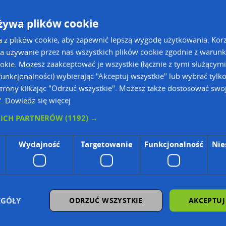
żywa plików cookie
a z plików cookie, aby zapewnić lepszą wygodę użytkowania. Korzy
a używanie przez nas wszystkich plików cookie zgodnie z warun
ookie. Możesz zaakceptować je wszystkie (łącznie z tymi służącymi
unkcjonalności) wybierając "Akceptuj wszystkie" lub wybrać tylk
trony klikając "Odrzuć wszystkie". Możesz także dostosować swoj
".
Dowiedz się więcej
ie Danych Osobowych Administratorem (RODO), administratorem danych jest AutoMapa 
KICH PARTNERÓW
(1192) →
wyszukiwarce firm i na mapach (art. 6 ust. 1 lit. f RODO)
Wydajność
Targetowanie
Funkcjonalność
Nie
znesowym operatora (art. 6 ust. 1 lit. f RODO)
ON, z firmowych stron www oraz od podmiotów zewnętrznych.
omapa.pl/odo_przetwarzanie/
EGÓŁY
ODRZUĆ WSZYSTKIE
AKCEPTUJ