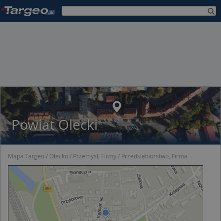
Powiat Olecki
Mapa Targeo
Olecko
Przemysł, Firmy
Przedsiębiorstwo, Firma