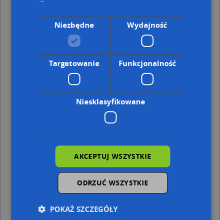
→
Suliński w Olecku, ul. Kopernika 1/34, 19-400 Olecko
Kiosk Owocowo Warzywny, ul. Nocznickiego 3, 19-400
Niezbędne
Wydajność
Olecko
DPD, Cicha 2 - automat paczkowy, 19-400 Olecko
Trafostacja, Tartaczna 1, 19-400 Olecko
Trafostacja, Aleja Zwycięstwa*655 6, 19-400 Olecko
Targetowanie
Funkcjonalność
Adresy w pobliżu
Olecko, Kolejowa 32, Ulica (19-400)
(→ 5 m)
Olecko, Kolejowa 29, Ulica (19-400)
(→ 31 m)
Niesklasyfikowane
Olecko, Kolejowa 30, Ulica (19-400)
(→ 32 m)
Olecko, Kolejowa 31, Ulica (19-400)
(→ 39 m)
Olecko, Kamienna 1a, Ulica (19-400)
(→ 44 m)
Olecko, Przykamienna 4, Ulica (19-400)
(→ 49 m)
Olecko, Przykamienna 6, Ulica (19-400)
(→ 50 m)
AKCEPTUJ WSZYSTKIE
Olecko, Przykamienna 2, Ulica (19-400)
(→ 50 m)
Olecko, Tunelowa 3, Ulica (19-400)
(→ 79 m)
Olecko, Tunelowa 9, Ulica (19-400)
(→ 127 m)
ODRZUĆ WSZYSTKIE
Powiat Olecki - inne punkty w pobliżu
POKAŻ SZCZEGÓŁY