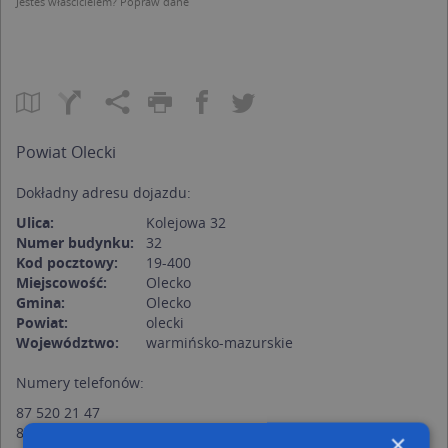
Jesteś właścicielem?
Popraw dane
Powiat Olecki
Dokładny adresu dojazdu:
Ulica:
Kolejowa 32
Numer budynku:
32
Kod pocztowy:
19-400
Miejscowość:
Olecko
Gmina:
Olecko
Powiat:
olecki
Województwo:
warmińsko-mazurskie
Numery telefonów:
87 520 21 47
87 520 32 19
×