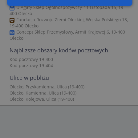
Elektro Moto Dom, Kolejowa 6, 19-400 Olecko
U Agaty Sklep Ogólnospożywczy, 11 Listopada 15, 19-
400 Olecko
Niezbędne
Wydajność
Targetowanie
Fundacja Rozwoju Ziemi Oleckiej, Wojska Polskiego 13,
19-400 Olecko
Funkcjonalność
Niesklasyfikowane
Concept Sklep Przemysłowy, Armii Krajowej 6, 19-400
Olecko
Niezbędne pliki cookie umożliwiają korzystanie z
podstawowych funkcji strony internetowej, takich
jak logowanie użytkownika i zarządzanie kontem.
Najbliższe obszary kodów pocztowych
Bez niezbędnych plików cookie nie można
prawidłowo korzystać ze strony internetowej.
Kod pocztowy 19-400
Kod pocztowy 19-404
Provider
/
Okres
Nazwa
Opi
Domena
przechowywania
Ulice w pobliżu
APPSESSID
.targeo.pl
Sesja
Olecko, Przykamienna, Ulica (19-400)
CookieScriptConsent
1 rok 1 miesiąc
Ten
CookieScript
Olecko, Kamienna, Ulica (19-400)
jes
.targeo.pl
Olecko, Kolejowa, Ulica (19-400)
prz
Coo
Scr
zap
pre
dot
zg
uży
pli
to 