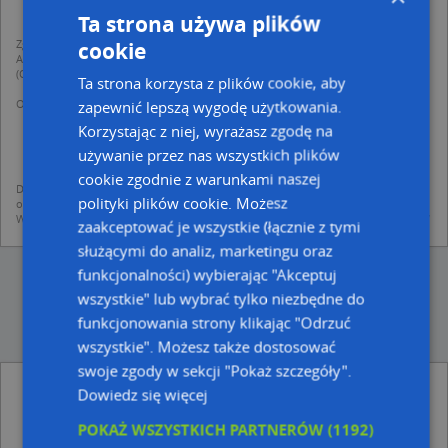
Ta strona używa plików
Zgodnie z Rozporządzeniem PE i Rady (UE) o Ochronie Danych Osobowych
cookie
Administratorem (RODO), administratorem danych jest AutoMapa sp. z o.o.
(Operator) z siedzibą w Warszawie przy ulicy Domaniewskiej 37.
Ta strona korzysta z plików cookie, aby
Operator przetwarza dane osobowe w celu:
zapewnić lepszą wygodę użytkowania.
dodania ich do bazy Targeo oraz publikacji w wyszukiwarce firm i na
Korzystając z niej, wyrażasz zgodę na
mapach (art. 6 ust. 1 lit. f RODO)
udostępniania danych o firmach partnerom biznesowym operatora (art.
używanie przez nas wszystkich plików
6 ust. 1 lit. f RODO)
cookie zgodnie z warunkami naszej
Dane pochodzą z publicznych baz CEIDG, GUS, REGON, z firmowych stron www
polityki plików cookie. Możesz
oraz od podmiotów zewnętrznych.
Więcej informacji dot. RODO:
http://regulamin.automapa.pl/odo_przetwarzanie/
zaakceptować je wszystkie (łącznie z tymi
służącymi do analiz, marketingu oraz
funkcjonalności) wybierając "Akceptuj
wszystkie" lub wybrać tylko niezbędne do
funkcjonowania strony klikając "Odrzuć
wszystkie". Możesz także dostosować
swoje zgody w sekcji "Pokaż szczegóły".
Powiat Olecki - inne Przemysł, Firmy w
Dowiedz się więcej
pobliżu
POKAŻ WSZYSTKICH PARTNERÓW
(1192)
Studio Komputerowe Roma Krzysztof Matyszewski L