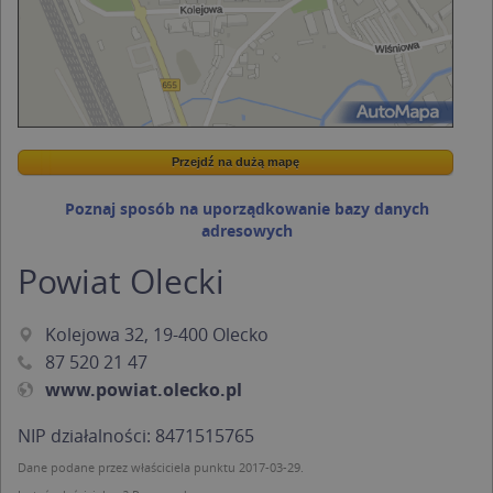
Przejdź na dużą mapę
Wstaw tę mapkę na swoją stronę
Przejdź na dużą mapę
Kreatorze map Targeo
Poznaj sposób na uporządkowanie bazy danych
adresowych
Powiat Olecki
Kolejowa 32, 19-400 Olecko
87 520 21 47
www.powiat.olecko.pl
NIP działalności: 8471515765
Dane podane przez właściciela punktu 2017-03-29.