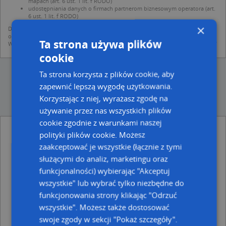
mapach (art. 6 ust. 1 lit. f RODO)
udostępniania danych o firmach partnerom biznesowym operatora (art.
6 ust. 1 lit. f RODO)
×
Dane pochodzą z publicznych baz CEIDG, GUS, REGON, z firmowych stron www
oraz od podmiotów zewnętrznych.
Ta strona używa plików
Więcej informacji dot. RODO:
http://regulamin.automapa.pl/odo_przetwarzanie/
cookie
Ta strona korzysta z plików cookie, aby
zapewnić lepszą wygodę użytkowania.
Korzystając z niej, wyrażasz zgodę na
używanie przez nas wszystkich plików
cookie zgodnie z warunkami naszej
PPUH Tytus Krzysztof Wiśniewski - inne
polityki plików cookie. Możesz
Przemysł, Firmy w pobliżu
zaakceptować je wszystkie (łącznie z tymi
DPD, Bitwy Warszawskiej 2A, 76-200 Słupsk
służącymi do analiz, marketingu oraz
Telewizja Kablowa Słupsk-Kanał 6, prof. Eugeniusza
funkcjonalności) wybierając "Akceptuj
Romera 3, 76-200 Słupsk
wszystkie" lub wybrać tylko niezbędne do
Taksówka Osobowa nr 107, ul. Bora-Komorowskiego 9,
funkcjonowania strony klikając "Odrzuć
76-200 Słupsk
Pośrednictwo Ubezpieczeniowe - Anna Arcimowicz, ul.
wszystkie". Możesz także dostosować
Wincentego Rzymowskiego 7, 76-200 Słupsk
swoje zgody w sekcji "Pokaż szczegóły".