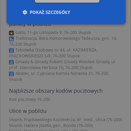
Słupsk, 11 Listopada 17, Ulica (76-200)
(→ 191 m)
POKAŻ SZCZEGÓŁY
PPUH Tytus Krzysztof Wiśniewski - inne
punkty w pobliżu
Lotto, 11-go Listopada 9, 76-200 Słupsk
Niezbędne
Wydajność
Targetowanie
Trafostacja, Bora-Komorowskiego Tadeusza, gen. 10,
76-200 Słupsk
Funkcjonalność
Niesklasyfikowane
Taksówka Osobowa nr 44, ul. KAZIMIERZA
FRĄCKOWSKIEGO 5/8, 76-200 Słupsk
Niezbędne pliki cookie umożliwiają korzystanie z
podstawowych funkcji strony internetowej, takich
Gniady & Gniady Robert Gniady Wiesław Gniady, ul.
jak logowanie użytkownika i zarządzanie kontem.
prof. Stanisława Herbsta 10, 76-200 Słupsk
Bez niezbędnych plików cookie nie można
Abatec, ul. Cypriana Kamila Norwida 31, 76-200
prawidłowo korzystać ze strony internetowej.
Słupsk
Provider
/
Okres
Nazwa
Opi
Domena
przechowywania
Najbliższe obszary kodów pocztowych
APPSESSID
.targeo.pl
Sesja
Kod pocztowy 76-200
CookieScriptConsent
1 rok 1 miesiąc
Ten
CookieScript
jes
.targeo.pl
Ulice w pobliżu
prz
Coo
Słupsk, Frąckowskiego Kazimierza, dr. med., Ulica (76-200)
Scr
Słupsk, Hallera Józefa, gen., Rondo (76-200)
zap
pre