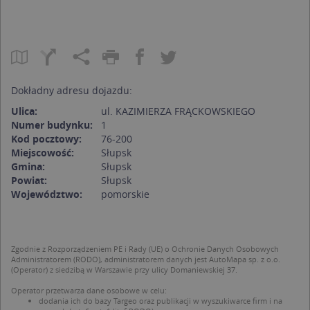
Dokładny adresu dojazdu:
Ulica:
ul. KAZIMIERZA FRĄCKOWSKIEGO
Numer budynku:
1
Kod pocztowy:
76-200
Miejscowość:
Słupsk
Gmina:
Słupsk
Powiat:
Słupsk
Województwo:
pomorskie
Zgodnie z Rozporządzeniem PE i Rady (UE) o Ochronie Danych Osobowych
Administratorem (RODO), administratorem danych jest AutoMapa sp. z o.o.
(Operator) z siedzibą w Warszawie przy ulicy Domaniewskiej 37.
Operator przetwarza dane osobowe w celu:
dodania ich do bazy Targeo oraz publikacji w wyszukiwarce firm i na