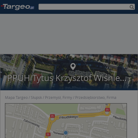
PPUH Tytus Krzysztof Wiśniewski
Mapa Targeo
Słupsk
Przemysł, Firmy
Przedsiębiorstwo, Firma