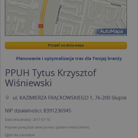
Przejdź na dużą mapę
Wstaw tę mapkę na swoją stronę
Przejdź na dużą mapę
Kreatorze map Targeo
Planowanie i optymalizacja tras dla Twojej branży
PPUH Tytus Krzysztof
Wiśniewski
ul. KAZIMIERZA FRĄCKOWSKIEGO 1, 76-200 Słupsk
NIP działalności: 8391236945
Data aktualizacji: 2017-07-10
Popraw powyższe dane punktu (jestem właścicielem).
Zgłoś do usunięcia