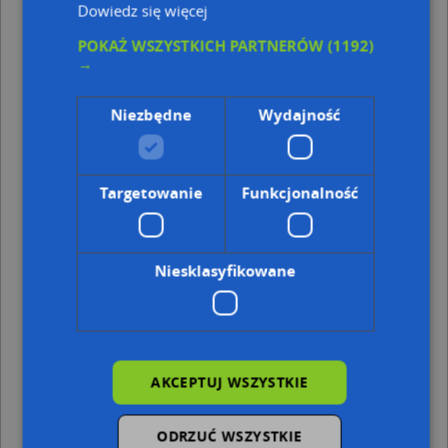
Przedsiębiorstwo Produkcyjno-Handlowo-Usługowe
Dowiedz się więcej
Eltar 2000 Arkadi, ul. Orląt Lwowskich 1, 76-200 Słupsk
POKAŻ WSZYSTKICH PARTNERÓW
(1192)
Adresy w pobliżu
→
Słupsk, Frąckowskiego Kazimierza, dr. med. 3, Ulica (76-
200)
(→ 44 m)
Niezbędne
Wydajność
Słupsk, Norwida Cypriana Kamila 7, Ulica (76-200)
(→ 45
m)
Słupsk, Norwida Cypriana Kamila 9, Ulica (76-200)
(→ 49
m)
Targetowanie
Funkcjonalność
Słupsk, Norwida Cypriana Kamila 11, Ulica (76-200)
(→ 54
m)
Słupsk, Norwida Cypriana Kamila 5, Ulica (76-200)
(→ 55
m)
Niesklasyfikowane
Słupsk, Norwida Cypriana Kamila 3, Ulica (76-200)
(→ 61
m)
Słupsk, Norwida Cypriana Kamila 13, Ulica (76-200)
(→ 62
m)
Słupsk, Herbsta Stanisława, prof. 2, Ulica (76-200)
(→ 104
AKCEPTUJ WSZYSTKIE
m)
Słupsk, Herbsta Stanisława, prof. 8, Ulica (76-200)
(→ 149
m)
ODRZUĆ WSZYSTKIE