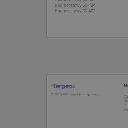
Kod pocztowy 50-434
Kod pocztowy 50-452
U
kloc
Nazwa
Nazwa
CrossDomainCooki
Pro
Nazwa
Do
_ga_DEEKR6C5LV
MUID
Mic
Cor
_ga
.cla
Mo
test_cookie
Goo
Kr
© 2003-2026 AutoMapa Sp. z o.o.
.dou
Zg
Do
Pa
IDE
Goo
Wa
_pk_id.1.c431
.dou
MUID
Mic