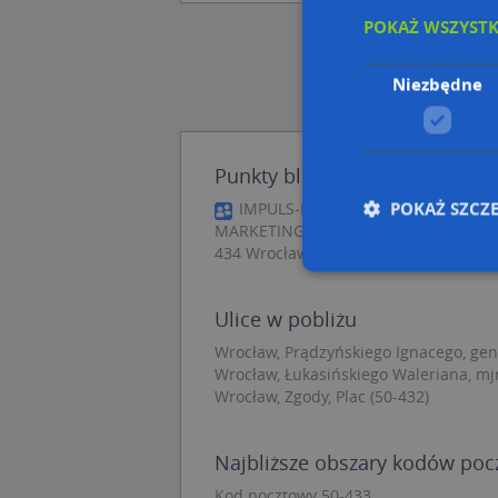
POKAŻ WSZYST
Niezbędne
Punkty blisko Prądzyńskiego I
POKAŻ SZCZ
IMPULS-BIZNES MATEUSZ BUDZYŃS
MARKETINGOWA WROCŁAW, gen. Prądzy
434 Wrocław
Ulice w pobliżu
Nie
Wrocław, Prądzyńskiego Ignacego, gen.
Niezbędne pliki cook
Wrocław, Łukasińskiego Waleriana, mjr.
zarządzanie kontem. 
Wrocław, Zgody, Plac (50-432)
Nazwa
Najbliższe obszary kodów po
APPSESSID
CookieScriptConse
Kod pocztowy 50-433