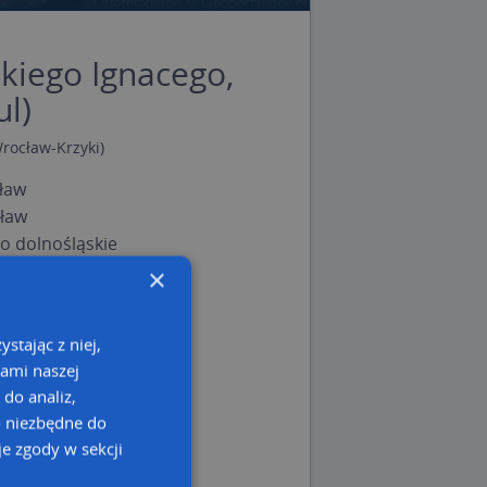
kiego Ignacego,
ul)
rocław-Krzyki)
ław
ław
 dolnośląskie
×
stając z niej,
kami naszej
 do analiz,
o niezbędne do
e zgody w sekcji