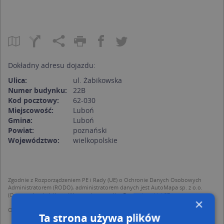
Dokładny adresu dojazdu:
Ulica:
ul. Żabikowska
Numer budynku:
22B
Kod pocztowy:
62-030
Miejscowość:
Luboń
Gmina:
Luboń
Powiat:
poznański
Województwo:
wielkopolskie
Zgodnie z Rozporządzeniem PE i Rady (UE) o Ochronie Danych Osobowych
Administratorem (RODO), administratorem danych jest AutoMapa sp. z o.o.
(Operator) z siedzibą w Warszawie przy ulicy Domaniewskiej 37.
×
Operator przetwarza dane osobowe w celu:
Ta strona używa plików
dodania ich do bazy Targeo oraz publikacji w wyszukiwarce firm i na