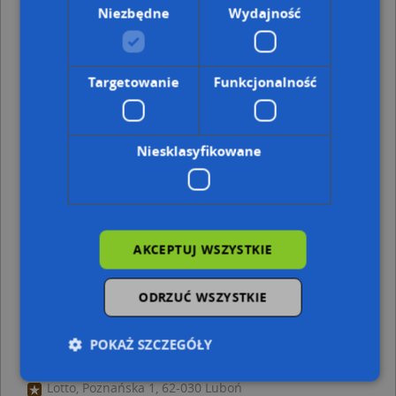
Mickiewicza 3, 62-030 Luboń
Niezbędne
Wydajność
Adresy w pobliżu
Luboń, Żabikowska 22a, Ulica (62-030)
(→ 9 m)
Luboń, Żabikowska 20, Ulica (62-030)
(→ 17 m)
Targetowanie
Funkcjonalność
Luboń, Żabikowska 20A, Ulica (62-030)
(→ 25 m)
Luboń, Żabikowska 22, Ulica (62-030)
(→ 25 m)
Luboń, Karłowicza Mieczysława 33, Ulica (62-030)
(→ 42
m)
Niesklasyfikowane
Luboń, Karłowicza Mieczysława 27, Ulica (62-030)
(→ 44
m)
Luboń, Żabikowska 11, Ulica (62-030)
(→ 50 m)
Luboń, Żabikowska 16, Ulica (62-030)
(→ 63 m)
Luboń, Żabikowska 7, Ulica (62-030)
(→ 70 m)
AKCEPTUJ WSZYSTKIE
Luboń, Karłowicza Mieczysława 19, Ulica (62-030)
(→ 91
m)
ODRZUĆ WSZYSTKIE
Prima Group Sylwia Marchwiak - inne punkty
w pobliżu
POKAŻ SZCZEGÓŁY
Żabka, Wschodnia 22G/65, 62-030 Luboń
Lotto, Poznańska 1, 62-030 Luboń