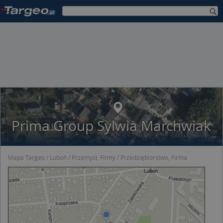
Prima Group Sylwia Marchwiak
Mapa Targeo
Luboń
Przemysł, Firmy
Przedsiębiorstwo, Firma