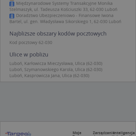
Międzynarodowe Systemy Transakcyjne Monika
Niezbędne
Wydajność
Targetowanie
Stelmaszyk, ul. Tadeusza Kościuszki 33, 62-030 Luboń
Doradztwo Ubezpieczeniowo - Finansowe Iwona
Funkcjonalność
Niesklasyfikowane
Bartel, ul. gen. Władysława Sikorskiego 1, 62-030 Luboń
Niezbędne pliki cookie umożliwiają korzystanie z
podstawowych funkcji strony internetowej, takich
Najbliższe obszary kodów pocztowych
jak logowanie użytkownika i zarządzanie kontem.
Bez niezbędnych plików cookie nie można
Kod pocztowy 62-030
prawidłowo korzystać ze strony internetowej.
Ulice w pobliżu
Provider
/
Okres
Nazwa
Opi
Domena
przechowywania
Luboń, Karłowicza Mieczysława, Ulica (62-030)
Luboń, Szymanowskiego Karola, Ulica (62-030)
APPSESSID
.targeo.pl
Sesja
Luboń, Kasprowicza Jana, Ulica (62-030)
CookieScriptConsent
1 rok 1 miesiąc
Ten
CookieScript
jes
.targeo.pl
prz
Coo
Scr
zap
pre
dot
zg
uży
pli
to 
aby
Moje
Zarządzanie
Inteligencja
coo