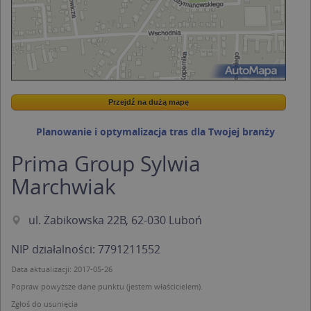
Przejdź na dużą mapę
Wstaw tę mapkę na swoją stronę
Przejdź na dużą mapę
Kreatorze map Targeo
Planowanie i optymalizacja tras dla Twojej branży
Prima Group Sylwia
Marchwiak
ul. Żabikowska 22B, 62-030 Luboń
NIP działalności: 7791211552
Data aktualizacji: 2017-05-26
Popraw powyższe dane punktu (jestem właścicielem).
Zgłoś do usunięcia