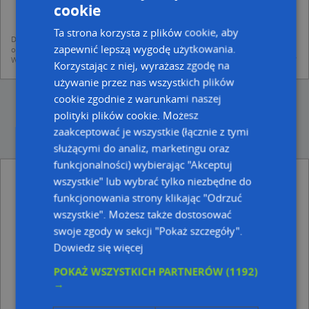
mapach (art. 6 ust. 1 lit. f RODO)
cookie
udostępniania danych o firmach partnerom biznesowym operatora (art.
6 ust. 1 lit. f RODO)
Ta strona korzysta z plików cookie, aby
Dane pochodzą z publicznych baz CEIDG, GUS, REGON, z firmowych stron www
zapewnić lepszą wygodę użytkowania.
oraz od podmiotów zewnętrznych.
Więcej informacji dot. RODO:
http://regulamin.automapa.pl/odo_przetwarzanie/
Korzystając z niej, wyrażasz zgodę na
używanie przez nas wszystkich plików
cookie zgodnie z warunkami naszej
polityki plików cookie. Możesz
zaakceptować je wszystkie (łącznie z tymi
służącymi do analiz, marketingu oraz
funkcjonalności) wybierając "Akceptuj
Prima Group Sylwia Marchwiak - inne
wszystkie" lub wybrać tylko niezbędne do
Przemysł, Firmy w pobliżu
funkcjonowania strony klikając "Odrzuć
DPD, 11 Listopada 30- automat paczkowy, 62-030
wszystkie". Możesz także dostosować
Luboń
swoje zgody w sekcji "Pokaż szczegóły".
Grzegorz Klupś Fhu Dekormania, ul. Wschodnia 5, 62-
Dowiedz się więcej
030 Luboń
Przedsiębiorstwo Handlowo Usługowe Tadex, ul.
POKAŻ WSZYSTKICH PARTNERÓW
(1192)
Mikołaja Kopernika 14a, 62-030 Luboń
→
Elżbieta Wiśniewska Inter Elgra 2, ul. Adama