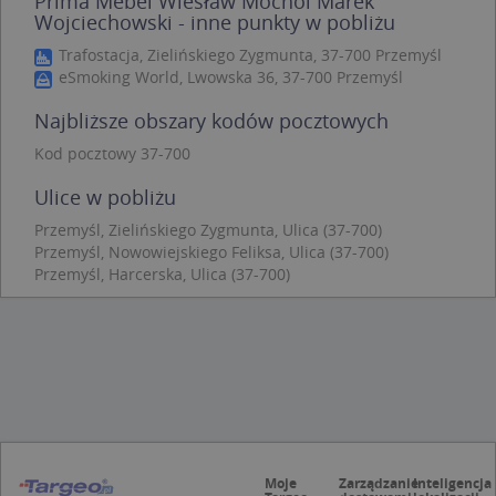
Prima Mebel Wiesław Mochol Marek
Wojciechowski - inne punkty w pobliżu
Niezbędne
Wydajność
Targetowanie
Trafostacja, Zielińskiego Zygmunta, 37-700 Przemyśl
Funkcjonalność
Niesklasyfikowane
eSmoking World, Lwowska 36, 37-700 Przemyśl
Niezbędne pliki cookie umożliwiają korzystanie z
podstawowych funkcji strony internetowej, takich
Najbliższe obszary kodów pocztowych
jak logowanie użytkownika i zarządzanie kontem.
Bez niezbędnych plików cookie nie można
Kod pocztowy 37-700
prawidłowo korzystać ze strony internetowej.
Ulice w pobliżu
Provider
/
Okres
Nazwa
Opi
Domena
przechowywania
Przemyśl, Zielińskiego Zygmunta, Ulica (37-700)
Przemyśl, Nowowiejskiego Feliksa, Ulica (37-700)
APPSESSID
.targeo.pl
Sesja
Przemyśl, Harcerska, Ulica (37-700)
CookieScriptConsent
1 rok 1 miesiąc
Ten
CookieScript
jes
.targeo.pl
prz
Coo
Scr
zap
pre
dot
zg
uży
pli
to 
aby
Moje
Zarządzanie
Inteligencja
coo