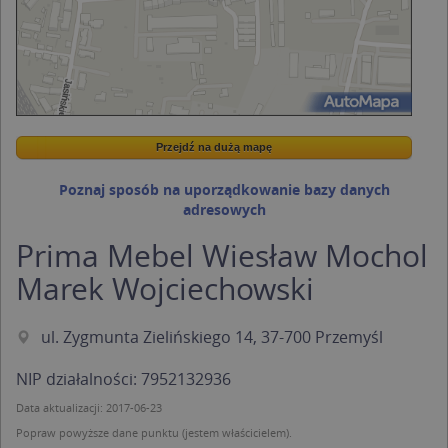
Przejdź na dużą mapę
Wstaw tę mapkę na swoją stronę
Przejdź na dużą mapę
Kreatorze map Targeo
Poznaj sposób na uporządkowanie bazy danych
adresowych
Prima Mebel Wiesław Mochol
Marek Wojciechowski
ul. Zygmunta Zielińskiego 14, 37-700 Przemyśl
NIP działalności: 7952132936
Data aktualizacji: 2017-06-23
Popraw powyższe dane punktu (jestem właścicielem).