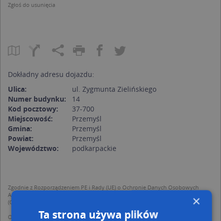
Zgłoś do usunięcia
Dokładny adresu dojazdu:
Ulica:
ul. Zygmunta Zielińskiego
Numer budynku:
14
Kod pocztowy:
37-700
Miejscowość:
Przemyśl
Gmina:
Przemyśl
Powiat:
Przemyśl
Województwo:
podkarpackie
Zgodnie z Rozporządzeniem PE i Rady (UE) o Ochronie Danych Osobowych
Administratorem (RODO), administratorem danych jest AutoMapa sp. z o.o.
×
(Operator) z siedzibą w Warszawie przy ulicy Domaniewskiej 37.
Ta strona używa plików
Operator przetwarza dane osobowe w celu: