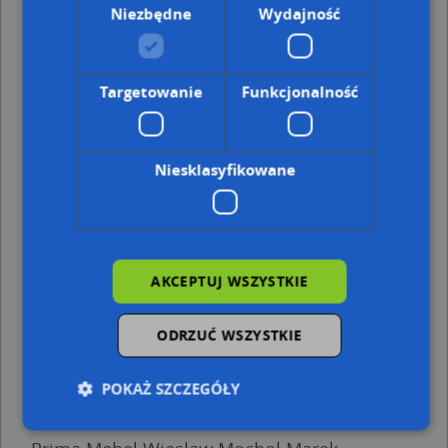
Niezbędne
Wydajność
Adresy w pobliżu
Przemyśl, Zielińskiego Zygmunta 12, Ulica (37-700)
(→ 40
m)
Targetowanie
Funkcjonalność
Przemyśl, Zielińskiego Zygmunta 35, Ulica (37-700)
(→ 42
m)
Przemyśl, Zielińskiego Zygmunta 33, Ulica (37-700)
(→ 43
m)
Niesklasyfikowane
Przemyśl, Zielińskiego Zygmunta 37, Ulica (37-700)
(→ 46
m)
Przemyśl, Zielińskiego Zygmunta 31, Ulica (37-700)
(→ 49
m)
Przemyśl, Zielińskiego Zygmunta 22, Ulica (37-700)
(→ 56
AKCEPTUJ WSZYSTKIE
m)
Przemyśl, Zielińskiego Zygmunta 8, Ulica (37-700)
(→ 83
m)
ODRZUĆ WSZYSTKIE
Przemyśl, Wernyhory 19, Ulica (37-700)
(→ 170 m)
Przemyśl, Stefana Batorego 2, Ulica (37-700)
(→ 256 m)
POKAŻ SZCZEGÓŁY
Przemyśl, Wernyhory 23, Ulica (37-700)
(→ 264 m)