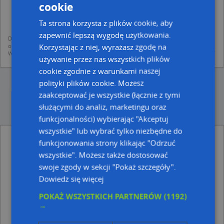
dodania ich do bazy Targeo oraz publikacji w wyszukiwarce firm i na
cookie
mapach (art. 6 ust. 1 lit. f RODO)
udostępniania danych o firmach partnerom biznesowym operatora (art.
Ta strona korzysta z plików cookie, aby
6 ust. 1 lit. f RODO)
zapewnić lepszą wygodę użytkowania.
Dane pochodzą z publicznych baz CEIDG, GUS, REGON, z firmowych stron www
Korzystając z niej, wyrażasz zgodę na
oraz od podmiotów zewnętrznych.
Więcej informacji dot. RODO:
http://regulamin.automapa.pl/odo_przetwarzanie/
używanie przez nas wszystkich plików
cookie zgodnie z warunkami naszej
polityki plików cookie. Możesz
zaakceptować je wszystkie (łącznie z tymi
służącymi do analiz, marketingu oraz
funkcjonalności) wybierając "Akceptuj
wszystkie" lub wybrać tylko niezbędne do
Prima Mebel Wiesław Mochol Marek
funkcjonowania strony klikając "Odrzuć
Wojciechowski - inne Przemysł, Firmy w
wszystkie". Możesz także dostosować
pobliżu
swoje zgody w sekcji "Pokaż szczegóły".
Beatus Management, ul. Lwowska 36A, 37-700
Dowiedz się więcej
Przemyśl
Centrum Kształcenia Praktycznego, ul. Aleksandra
POKAŻ WSZYSTKICH PARTNERÓW
(1192)
Dworskiego 97A, 37-700 Przemyśl
→
Firma Handlowo Usługowa, ul. Generała Jakuba
Jasińskiego 32, 37-700 Przemyśl