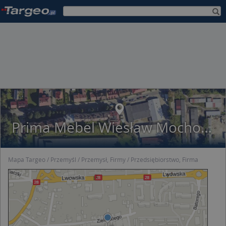
Prima Mebel Wiesław Mochol Marek Wojciechowski
Mapa Targeo
Przemyśl
Przemysł, Firmy
Przedsiębiorstwo, Firma