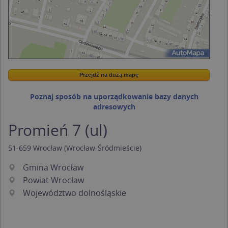
Przejdź na dużą mapę
Wstaw tę mapkę na swoją stronę
Przejdź na dużą mapę
Kreatorze map Targeo
Poznaj sposób na uporządkowanie bazy danych
adresowych
Promień 7 (ul)
51-659
Wrocław
(Wrocław-Śródmieście)
Gmina Wrocław
Powiat Wrocław
Województwo dolnośląskie