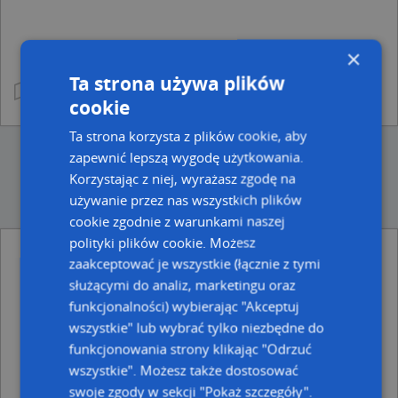
×
Ta strona używa plików
cookie
Ta strona korzysta z plików cookie, aby
zapewnić lepszą wygodę użytkowania.
Korzystając z niej, wyrażasz zgodę na
używanie przez nas wszystkich plików
cookie zgodnie z warunkami naszej
polityki plików cookie. Możesz
zaakceptować je wszystkie (łącznie z tymi
Ulice w pobliżu
służącymi do analiz, marketingu oraz
Wrocław, Cicha, Ulica (51-659)
funkcjonalności) wybierając "Akceptuj
Wrocław, Jasna, Ulica (51-659)
wszystkie" lub wybrać tylko niezbędne do
Wrocław, Promień, Ulica (51-659)
funkcjonowania strony klikając "Odrzuć
Najbliższe obszary kodów pocztowych
wszystkie". Możesz także dostosować
swoje zgody w sekcji "Pokaż szczegóły".
Kod pocztowy 51-658