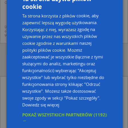
Operator przetwarza dane osobowe w celu:
cookie
dodania ich do bazy Targeo oraz publikacji w wyszukiwarce firm i na
mapach (art. 6 ust. 1 lit. f RODO)
Ta strona korzysta z plików cookie, aby
udostępniania danych o firmach partnerom biznesowym operatora (art.
6 ust. 1 lit. f RODO)
zapewnić lepszą wygodę użytkowania.
Dane pochodzą z publicznych baz CEIDG, GUS, REGON, z firmowych stron www
Korzystając z niej, wyrażasz zgodę na
oraz od podmiotów zewnętrznych.
Więcej informacji dot. RODO:
http://regulamin.automapa.pl/odo_przetwarzanie/
używanie przez nas wszystkich plików
cookie zgodnie z warunkami naszej
polityki plików cookie. Możesz
zaakceptować je wszystkie (łącznie z tymi
służącymi do analiz, marketingu oraz
funkcjonalności) wybierając "Akceptuj
wszystkie" lub wybrać tylko niezbędne do
funkcjonowania strony klikając "Odrzuć
Przedsiębiorstwo Budowlano Montażowe
Crane - inne Przemysł, Firmy w pobliżu
wszystkie". Możesz także dostosować
swoje zgody w sekcji "Pokaż szczegóły".
Miejskie Przedsiębiorstwo Gospodarki Komunalnej w
Zabrzu, Lecha 10, 41-800 Zabrze
Dowiedz się więcej
Marek Karczewski, Wolności 359, 41-800 Zabrze
POKAŻ WSZYSTKICH PARTNERÓW
(1192)
Usługi Transportowe, ul. Macieja Rataja 13, 41-800
→
Zabrze
Kris Wyroby Tytoniowe, Wolności 367, 41-800 Zabrze