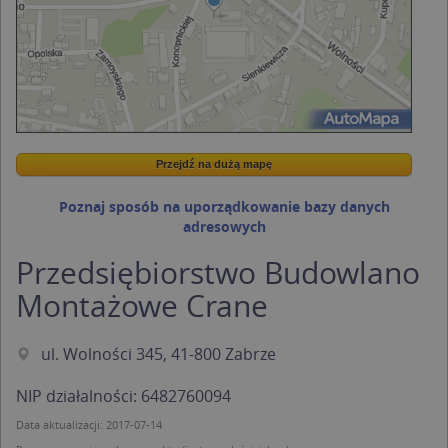
Przejdź na dużą mapę
Wstaw tę mapkę na swoją stronę
Przejdź na dużą mapę
Kreatorze map Targeo
Poznaj sposób na uporządkowanie bazy danych
adresowych
Przedsiębiorstwo Budowlano
Montażowe Crane
ul. Wolności 345, 41-800 Zabrze
NIP działalności: 6482760094
Data aktualizacji: 2017-07-14