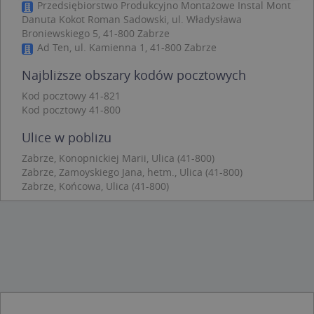
Przedsiębiorstwo Produkcyjno Montażowe Instal Mont
Danuta Kokot Roman Sadowski, ul. Władysława
Niezbędne
Wydajność
Targetowanie
Broniewskiego 5, 41-800 Zabrze
Funkcjonalność
Niesklasyfikowane
Ad Ten, ul. Kamienna 1, 41-800 Zabrze
Niezbędne pliki cookie umożliwiają korzystanie z
Najbliższe obszary kodów pocztowych
podstawowych funkcji strony internetowej, takich
jak logowanie użytkownika i zarządzanie kontem.
Kod pocztowy 41-821
Bez niezbędnych plików cookie nie można
Kod pocztowy 41-800
prawidłowo korzystać ze strony internetowej.
Provider
/
Okres
Ulice w pobliżu
Nazwa
Opi
Domena
przechowywania
Zabrze, Konopnickiej Marii, Ulica (41-800)
APPSESSID
.targeo.pl
Sesja
Zabrze, Zamoyskiego Jana, hetm., Ulica (41-800)
Zabrze, Końcowa, Ulica (41-800)
CookieScriptConsent
1 rok 1 miesiąc
Ten
CookieScript
jes
.targeo.pl
prz
Coo
Scr
zap
pre
dot
zg
uży
pli
to 
aby
coo