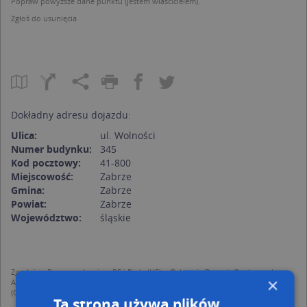
Popraw powyższe dane punktu (jestem właścicielem).
Zgłoś do usunięcia
Dokładny adresu dojazdu:
Ulica:
ul. Wolności
Numer budynku:
345
Kod pocztowy:
41-800
Miejscowość:
Zabrze
Gmina:
Zabrze
Powiat:
Zabrze
Województwo:
śląskie
Zgodnie z Rozporządzeniem PE i Rady (UE) o Ochronie Danych Osobowych
×
Administratorem (RODO), administratorem danych jest AutoMapa sp. z o.o.
(Operator) z siedzibą w Warszawie przy ulicy Domaniewskiej 37.
Ta strona używa plików