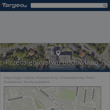
Przedsiębiorstwo Budowlano Montażowe Crane
Mapa Targeo
Zabrze
Przemysł, Firmy
Przedsiębiorstwo, Firma
Budownictwo, Wyroby budowlane