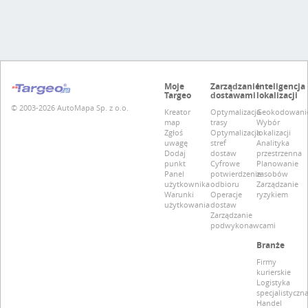
Moje
Zarządzanie
Inteligencja
Targeo
dostawami
lokalizacji
© 2003-2026 AutoMapa Sp. z o.o.
Kreator
Optymalizacja
Geokodowani
map
trasy
Wybór
Zgłoś
Optymalizacja
lokalizacji
uwagę
stref
Analityka
Dodaj
dostaw
przestrzenna
punkt
Cyfrowe
Planowanie
Panel
potwierdzenie
zasobów
użytkownika
odbioru
Zarządzanie
Warunki
Operacje
ryzykiem
użytkowania
dostaw
Zarządzanie
podwykonawcami
Branże
Firmy
kurierskie
Logistyka
specjalistyczn
Handel