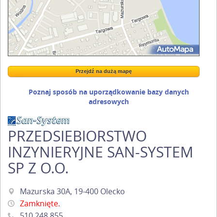
Przejdź na dużą mapę
Wstaw tę mapkę na swoją stronę
Przejdź na dużą mapę
Kreatorze map Targeo
Poznaj sposób na uporządkowanie bazy danych
adresowych
PRZEDSIEBIORSTWO
INZYNIERYJNE SAN-SYSTEM
SP Z O.O.
Mazurska 30A, 19-400 Olecko
Zamknięte.
510 248 855