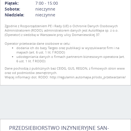
Piątek:
7:00 - 15:00
Sobota:
nieczynne
Niedziela:
nieczynne
Zgodnie z Rozporządzeniem PE i Rady (UE) o Ochronie Danych Osobowych
Administratorem (RODO), administratorem danych jest AutoMapa sp. z o.o.
(Operator) z siedzibą w Warszawie przy ulicy Domaniewskiej 37.
Operator przetwarza dane osobowe w celu:
dodania ich do bazy Targeo oraz publikacji w wyszukiwarce firm i na
mapach (art. 6 ust. 1 lit. f RODO)
udostępniania danych o firmach partnerom biznesowym operatora (art.
6 ust. 1 lit. f RODO)
Dane pochodzą z publicznych baz CEIDG, GUS, REGON, z firmowych stron www
oraz od podmiotów zewnętrznych.
Więcej informacji dot. RODO:
http://regulamin.automapa.pl/odo_przetwarzanie/
PRZEDSIEBIORSTWO INZYNIERYJNE SAN-