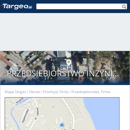
PRZEDSIEBIORSTWO INZYNIERYJNE SAN-SYSTEM SP Z O.O.
Mapa Targeo
Olecko
Przemysł, Firmy
Przedsiębiorstwo, Firma