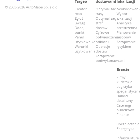
Targeo
dostawami
lokalizacji
© 2003-2026 AutoMapa Sp. z o.o.
Kreator
Optymalizacja
Geokodowani
map
trasy
Wybór
Zgłoś
Optymalizacja
lokalizacji
uwagę
stref
Analityka
Dodaj
dostaw
przestrzenna
punkt
Cyfrowe
Planowanie
Panel
potwierdzenie
zasobów
użytkownika
odbioru
Zarządzanie
Warunki
Operacje
ryzykiem
użytkowania
dostaw
Zarządzanie
podwykonawcami
Branże
Firmy
kurierskie
Logistyka
specjalistyczn
Handel
detaliczny
Cateringi
pudełkowe
Finanse
i
ubezpieczenia
Energetyka
i
infrastruktura