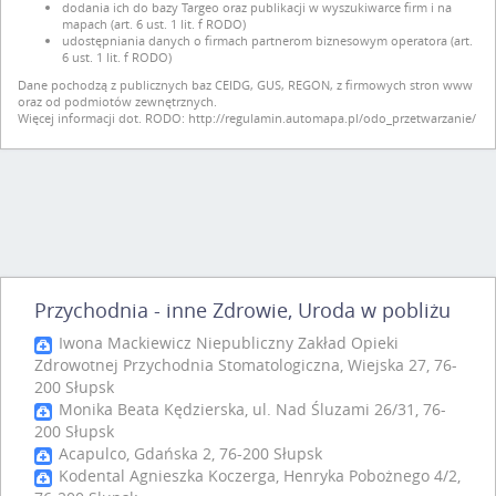
dodania ich do bazy Targeo oraz publikacji w wyszukiwarce firm i na
mapach (art. 6 ust. 1 lit. f RODO)
udostępniania danych o firmach partnerom biznesowym operatora (art.
6 ust. 1 lit. f RODO)
Dane pochodzą z publicznych baz CEIDG, GUS, REGON, z firmowych stron www
oraz od podmiotów zewnętrznych.
Więcej informacji dot. RODO:
http://regulamin.automapa.pl/odo_przetwarzanie/
Przychodnia - inne Zdrowie, Uroda w pobliżu
Iwona Mackiewicz Niepubliczny Zakład Opieki
Zdrowotnej Przychodnia Stomatologiczna, Wiejska 27, 76-
200 Słupsk
Monika Beata Kędzierska, ul. Nad Śluzami 26/31, 76-
200 Słupsk
Acapulco, Gdańska 2, 76-200 Słupsk
Kodental Agnieszka Koczerga, Henryka Pobożnego 4/2,