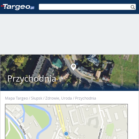
Przychodnia
Mapa Targeo
Słupsk
Zdrowie, Uroda
Przychodnia