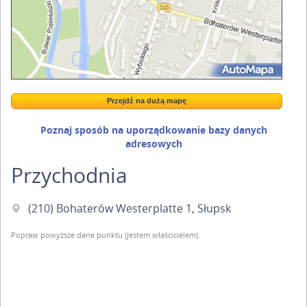
Przejdź na dużą mapę
Wstaw tę mapkę na swoją stronę
Przejdź na dużą mapę
Kreatorze map Targeo
Poznaj sposób na uporządkowanie bazy danych
adresowych
Przychodnia
(210) Bohaterów Westerplatte 1, Słupsk
Popraw powyższe dane punktu (jestem właścicielem).