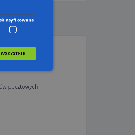
sklasyfikowane
 WSZYSTKIE
 (05-180)
 (05-180)
a (05-180)
wane
dów pocztowych
owanie użytkownika i
j.
 Cookie-Script.com
ch zgody