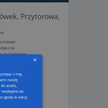
wek, Przytorowa,
ek
echówek
odworski
o mazowieckie
×
stając z niej,
kami naszej
 do analiz,
o niezbędne do
e zgody w sekcji