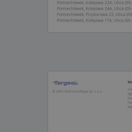
Pomiechówek, Kolejowa 22A, Ulica (05
Pomiechówek, Kolejowa 24A, Ulica (05
Pomiechówek, Przytorowa 23, Ulica (05
U
Pomiechówek, Kolejowa 17a, Ulica (05
kloc
Nazwa
Nazwa
CrossDomainCooki
Pro
Nazwa
Do
_ga_DEEKR6C5LV
MUID
Mic
Cor
_ga
.cla
Mo
Kr
test_cookie
Goo
© 2003-2026 AutoMapa Sp. z o.o.
Zg
.dou
Do
Pa
Wa
IDE
Goo
_pk_id.1.c431
.dou
MUID
Mic