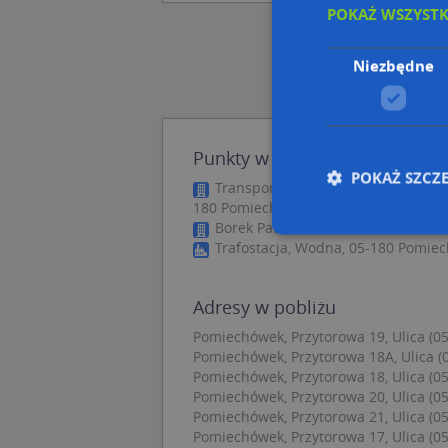
POKAŻ WSZYST
Niezbędne
Punkty w pobliżu
POKAŻ SZCZ
Transport Drogowy Samochodem Ci
180 Pomiechówek
Borek Paweł Borkowski, Słoneczna
Trafostacja, Wodna, 05-180 Pomie
Nie
Adresy w pobliżu
Niezbędne pliki cook
zarządzanie kontem. 
Pomiechówek, Przytorowa 19, Ulica (05
Pomiechówek, Przytorowa 18A, Ulica (
Nazwa
Pomiechówek, Przytorowa 18, Ulica (05
Pomiechówek, Przytorowa 20, Ulica (05
APPSESSID
Pomiechówek, Przytorowa 21, Ulica (05
CookieScriptConse
Pomiechówek, Przytorowa 17, Ulica (05