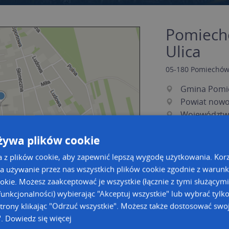
Pomiechó
Ulica
05-180
Pomiechów
Gmina Pomi
Powiat now
Województw
żywa plików cookie
a z plików cookie, aby zapewnić lepszą wygodę użytkowania. Korzy
a używanie przez nas wszystkich plików cookie zgodnie z warun
ookie. Możesz zaakceptować je wszystkie (łącznie z tymi służącymi
unkcjonalności) wybierając "Akceptuj wszystkie" lub wybrać tylk
a dużą mapę
a dużą mapę
trony klikając "Odrzuć wszystkie". Możesz także dostosować swoj
".
Dowiedz się więcej
acja tras dla Twojej branży
Kreatorze map Targeo