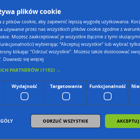
żywa plików cookie
go
a z plików cookie, aby zapewnić lepszą wygodę użytkowania. Korzy
a używanie przez nas wszystkich plików cookie zgodnie z warun
ookie. Możesz zaakceptować je wszystkie (łącznie z tymi służącymi
unkcjonalności) wybierając "Akceptuj wszystkie" lub wybrać tylk
trony klikając "Odrzuć wszystkie". Możesz także dostosować swoj
".
Dowiedz się więcej
ie Danych Osobowych Administratorem (RODO), administratorem danych jest AutoMapa 
KICH PARTNERÓW
(1192) →
Wydajność
Targetowanie
Funkcjonalność
Nie
wyszukiwarce firm i na mapach (art. 6 ust. 1 lit. f RODO)
znesowym operatora (art. 6 ust. 1 lit. f RODO)
ON, z firmowych stron www oraz od podmiotów zewnętrznych.
omapa.pl/odo_przetwarzanie/
EGÓŁY
ODRZUĆ WSZYSTKIE
AKCEPTUJ