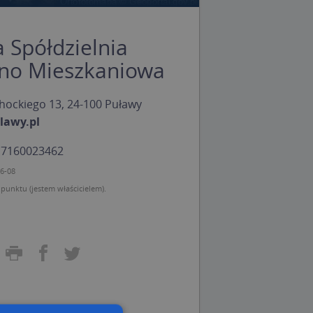
 Spółdzielnia
no Mieszkaniowa
ichockiego 13, 24-100 Puławy
lawy.pl
: 7160023462
06-08
unktu (jestem właścicielem).