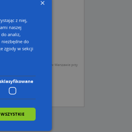
×
stając z niej,
kami naszej
 do analiz,
o niezbędne do
e zgody w sekcji
sp. z o.o. (Operator) z siedzibą w Warszawie przy
sklasyfikowane
 WSZYSTKIE