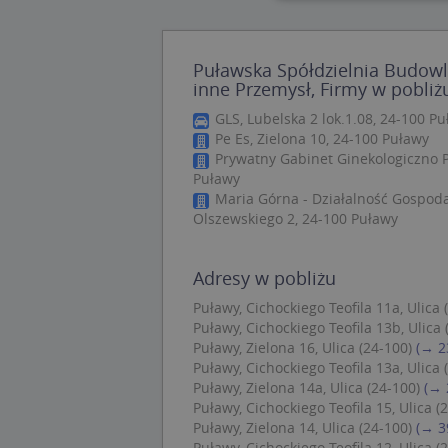
Nie
Puławska Spółdzielnia Budow
Niezbędne pliki cook
inne Przemysł, Firmy w pobliż
zarządzanie kontem. 
GLS, Lubelska 2 lok.1.08, 24-100 P
Nazwa
Pe Es, Zielona 10, 24-100 Puławy
Prywatny Gabinet Ginekologiczno Po
APPSESSID
Puławy
CookieScriptConse
Maria Górna - Działalność Gospodar
Olszewskiego 2, 24-100 Puławy
U
Adresy w pobliżu
kloc
Puławy, Cichockiego Teofila 11a, Ulica 
Puławy, Cichockiego Teofila 13b, Ulica 
Puławy, Zielona 16, Ulica (24-100)
(→ 2
Nazwa
Puławy, Cichockiego Teofila 13a, Ulica 
Nazwa
CrossDomainCooki
Puławy, Zielona 14a, Ulica (24-100)
(→ 
Pro
Nazwa
Do
Puławy, Cichockiego Teofila 15, Ulica (
_ga_DEEKR6C5LV
Puławy, Zielona 14, Ulica (24-100)
(→ 3
MUID
Mic
Puławy, Cichockiego Teofila 12, Ulica (
Cor