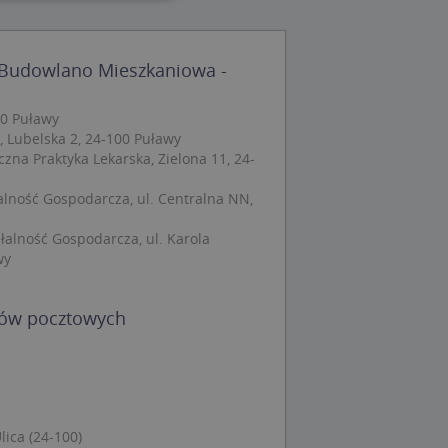
wane
 Budowlano Mieszkaniowa -
owanie użytkownika i
j.
00 Puławy
 Lubelska 2, 24-100 Puławy
czna Praktyka Lekarska, Zielona 11, 24-
 Cookie-Script.com
łalność Gospodarcza, ul. Centralna NN,
ch zgody
eczne, aby baner
ie.
łalność Gospodarcza, ul. Karola
wy
dów pocztowych
wywania
Opis
siąc
ytics do
mę Microsoft jako
lica (24-100)
awić za pomocą