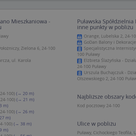
zbędne
Wydajność
Targetowanie
Funkcjonalność
Niesklasyfiko
lano Mieszkaniowa -
Puławska Spółdzielnia
ie umożliwiają korzystanie z podstawowych funkcji strony internetowej, takich jak log
u
inne punkty w pobliżu
Bez niezbędnych plików cookie nie można prawidłowo korzystać ze strony internetowe
uławy
Orange, Lubelska 2, 24-1
Provider
/
Okres
Opis
Domena
przechowywania
GoDan Balony i Dekoracje,
łożniczy, Zielona 6, 24-100
Specjalistyczna Internisty
.targeo.pl
Sesja
100 Puławy
nt
1 rok 1 miesiąc
Ten plik cookie jest używany przez usługę
CookieScript
cza, ul. Karola
Elżbieta Ślażyńska - Dzia
do zapamiętywania preferencji dotyczący
.targeo.pl
24-100 Puławy
użytkownika na pliki cookie. Jest to koni
cookie Cookie-Script.com działał poprawn
Urszula Buchajczuk - Dzia
Olszewskiego 2, 24-100 Puła
.targeo.pl
1 rok
.www.targeo.pl
1 rok
(24-100)
(→ 20 m)
Najbliższe obszary ko
(24-100)
(→ 21 m)
3 m)
Kod pocztowy 24-100
Provider
/
Domena
Okres przecho
(24-100)
(→ 26 m)
Provider
/
Okres
Opis
eScriptConsent_35
.crossdomain.cookie-script.com
1 rok 1 mie
27 m)
vider
Domena
/
przechowywania
Okres
Opis
mena
przechowywania
Ulice w pobliżu
24-100)
(→ 38 m)
.targeo.pl
1 rok 1 miesiąc
Ten plik cookie jest używany przez Google Anal
9 m)
utrzymywania stanu sesji.
1 rok 3 tygodnie
Ten plik cookie jest powszechnie używany przez fir
rosoft
Puławy, Cichockiego Teofila, U
unikalny identyfikator użytkownika. Można to ust
24-100)
(→ 56 m)
poration