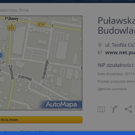
iębiorstwo, Firma
Puławska
Budowla
ul. Teofila C
www.net.pu
NIP działalności
Data aktualizacji: 2017-
Popraw powyższe dane p
Zgłoś do usunięcia
a dużą mapę
a dużą mapę
acja tras dla Twojej branży
Kreatorze map Targeo