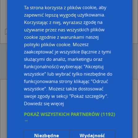
Ta strona korzysta z plików cookie, aby
zapewnić lepszą wygodę użytkowania.
Korzystając z niej, wyrażasz zgodę na
używanie przez nas wszystkich plików
cookie zgodnie z warunkami naszej
polityki plików cookie. Możesz
zaakceptować je wszystkie (łącznie z tymi
służącymi do analiz, marketingu oraz
funkcjonalności) wybierając "Akceptuj
wszystkie" lub wybrać tylko niezbędne do
funkcjonowania strony klikając "Odrzuć
wszystkie". Możesz także dostosować
swoje zgody w sekcji "Pokaż szczegóły".
Najbliższe obszary kodów pocztowych
Dowiedz się więcej
Kod pocztowy 32-410
POKAŻ WSZYSTKICH PARTNERÓW
(1192)
Kod pocztowy 32-415
→
Adresy w pobliżu
Niezbędne
Wydajność