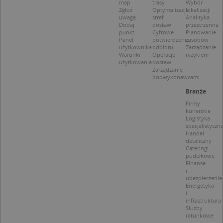
Niezbędne
Wydajność
Targetowanie
map
trasy
Wybór
Zgłoś
Optymalizacja
lokalizacji
Funkcjonalność
Niesklasyfikowane
uwagę
stref
Analityka
Dodaj
dostaw
przestrzenna
punkt
Cyfrowe
Planowanie
Niezbędne pliki cookie umożliwiają korzystanie z
Panel
potwierdzenie
zasobów
podstawowych funkcji strony internetowej, takich
użytkownika
odbioru
Zarządzanie
jak logowanie użytkownika i zarządzanie kontem.
Warunki
Operacje
ryzykiem
Bez niezbędnych plików cookie nie można
użytkowania
dostaw
prawidłowo korzystać ze strony internetowej.
Zarządzanie
podwykonawcami
Provider
/
Okres
Nazwa
Opi
Domena
przechowywania
Branże
APPSESSID
.targeo.pl
Sesja
Firmy
kurierskie
CookieScriptConsent
1 rok 1 miesiąc
Ten
CookieScript
Logistyka
jes
.targeo.pl
specjalistyczn
prz
Handel
Coo
detaliczny
Scr
Cateringi
zap
pudełkowe
pre
Finanse
dot
i
zg
ubezpieczenia
uży
Energetyka
pli
i
to 
aby
infrastruktura
coo
Służby
Scr
ratunkowe
dzi