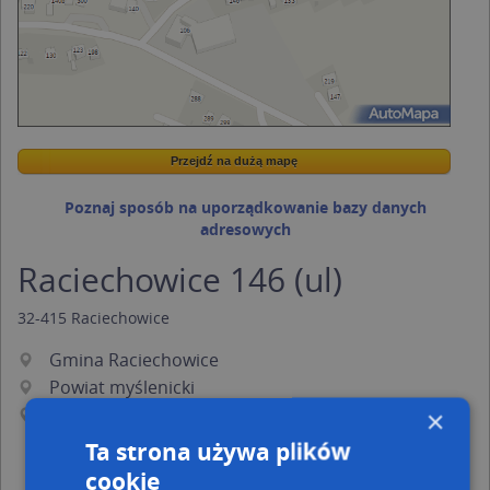
Przejdź na dużą mapę
Wstaw tę mapkę na swoją stronę
Przejdź na dużą mapę
Kreatorze map Targeo
Poznaj sposób na uporządkowanie bazy danych
adresowych
Raciechowice 146 (ul)
32-415
Raciechowice
Gmina Raciechowice
Powiat myślenicki
Województwo małopolskie
×
Ta strona używa plików
cookie