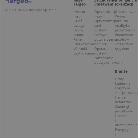
Moje
Zarządzanie
Inteligencja
Targeo
dostawami
lokalizacji
Niezbędne
Wydajność
Targetowanie
© 2003-2026 AutoMapa Sp. z o.o.
Kreator
Optymalizacja
Geokodowani
map
trasy
Wybór
Funkcjonalność
Niesklasyfikowane
Zgłoś
Optymalizacja
lokalizacji
uwagę
stref
Analityka
Niezbędne pliki cookie umożliwiają korzystanie z
Dodaj
dostaw
przestrzenna
podstawowych funkcji strony internetowej, takich
punkt
Cyfrowe
Planowanie
jak logowanie użytkownika i zarządzanie kontem.
Panel
potwierdzenie
zasobów
Bez niezbędnych plików cookie nie można
użytkownika
odbioru
Zarządzanie
prawidłowo korzystać ze strony internetowej.
Warunki
Operacje
ryzykiem
użytkowania
dostaw
Provider
/
Okres
Zarządzanie
Nazwa
Opi
Domena
przechowywania
podwykonawcami
APPSESSID
.targeo.pl
Sesja
Branże
Firmy
CookieScriptConsent
1 rok 1 miesiąc
Ten
CookieScript
kurierskie
jes
.targeo.pl
Logistyka
prz
Coo
specjalistyczn
Scr
Handel
zap
detaliczny
pre
Cateringi
dot
pudełkowe
zg
Finanse
uży
i
pli
ubezpieczenia
to 
Energetyka
aby
i
coo