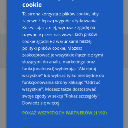
cookie
Ta strona korzysta z plików cookie, aby
zapewnić lepszą wygodę użytkowania.
Korzystając z niej, wyrażasz zgodę na
używanie przez nas wszystkich plików
cookie zgodnie z warunkami naszej
polityki plików cookie. Możesz
zaakceptować je wszystkie (łącznie z tymi
służącymi do analiz, marketingu oraz
funkcjonalności) wybierając "Akceptuj
wszystkie" lub wybrać tylko niezbędne do
funkcjonowania strony klikając "Odrzuć
Najbliższe obszary kodów pocztowych
wszystkie". Możesz także dostosować
swoje zgody w sekcji "Pokaż szczegóły".
Kod pocztowy 32-410
Kod pocztowy 32-415
Dowiedz się więcej
POKAŻ WSZYSTKICH PARTNERÓW
(1192)
Punkty w pobliżu
→
LKS Grodzisko Raciechowice, Raciechowice 222, 32-
415 Raciechowice