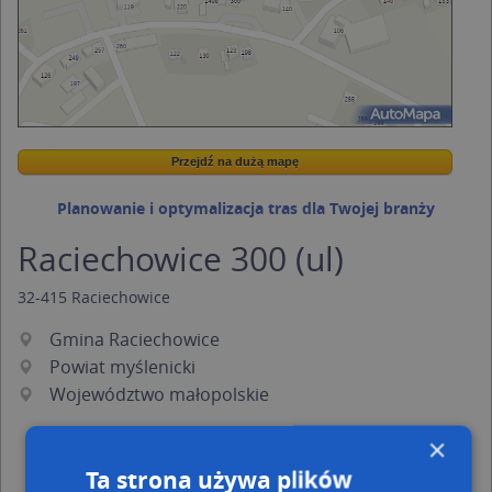
Przejdź na dużą mapę
Wstaw tę mapkę na swoją stronę
Przejdź na dużą mapę
Kreatorze map Targeo
Planowanie i optymalizacja tras dla Twojej branży
Raciechowice 300 (ul)
32-415
Raciechowice
Gmina Raciechowice
Powiat myślenicki
Województwo małopolskie
×
Ta strona używa plików