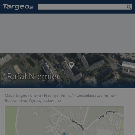
Rafał Niemiec
Mapa Targeo
Chełm
Przemysł, Firmy
Przedsiębiorstwo, Firma
Budownictwo, Wyroby budowlane