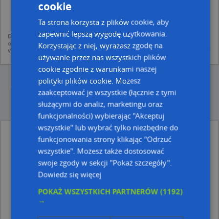
dodania ich do bazy Targeo oraz publikacji w wyszukiwarce firm i na
cookie
mapach (art. 6 ust. 1 lit. f RODO)
udostępniania danych o firmach partnerom biznesowym operatora (art.
Ta strona korzysta z plików cookie, aby
6 ust. 1 lit. f RODO)
zapewnić lepszą wygodę użytkowania.
Dane pochodzą z publicznych baz CEIDG, GUS, REGON, z firmowych stron www
oraz od podmiotów zewnętrznych.
Korzystając z niej, wyrażasz zgodę na
Więcej informacji dot. RODO:
http://regulamin.automapa.pl/odo_przetwarzanie/
używanie przez nas wszystkich plików
cookie zgodnie z warunkami naszej
polityki plików cookie. Możesz
zaakceptować je wszystkie (łącznie z tymi
służącymi do analiz, marketingu oraz
funkcjonalności) wybierając "Akceptuj
wszystkie" lub wybrać tylko niezbędne do
Rafał Niemiec - inne Przemysł, Firmy w
funkcjonowania strony klikając "Odrzuć
pobliżu
wszystkie". Możesz także dostosować
DHL POP ŻABKA, LWOWSKA 50, 22-100 Chełm
swoje zgody w sekcji "Pokaż szczegóły".
Przedsiębiorstwo Produkcyjno Usługowe Volum, ul.
Dowiedz się więcej
Henryka Wieniawskiego 13/30, 22-100 Chełm
TMC Tomasz Machowicz, ul. Karola Szymanowskiego
POKAŻ WSZYSTKICH PARTNERÓW
(1192)
4, 22-100 Chełm
→
Adresy w pobliżu