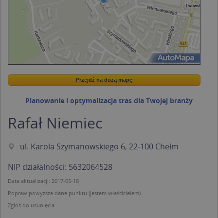
Przejdź na dużą mapę
Wstaw tę mapkę na swoją stronę
Przejdź na dużą mapę
Kreatorze map Targeo
Planowanie i optymalizacja tras dla Twojej branży
Rafał Niemiec
ul. Karola Szymanowskiego 6, 22-100 Chełm
NIP działalności: 5632064528
Data aktualizacji: 2017-05-18
Popraw powyższe dane punktu (jestem właścicielem).
Zgłoś do usunięcia