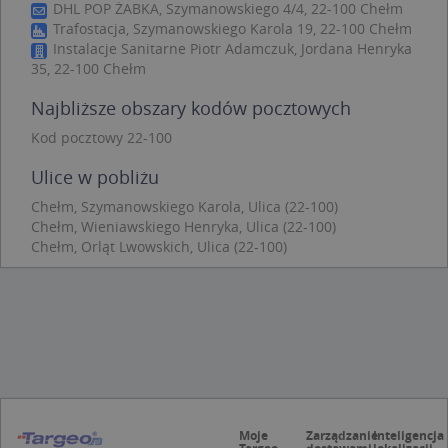
DHL POP ŻABKA, Szymanowskiego 4/4, 22-100 Chełm
Niezbędne
Wydajność
Targetowanie
Trafostacja, Szymanowskiego Karola 19, 22-100 Chełm
Instalacje Sanitarne Piotr Adamczuk, Jordana Henryka
Funkcjonalność
Niesklasyfikowane
35, 22-100 Chełm
Niezbędne pliki cookie umożliwiają korzystanie z
podstawowych funkcji strony internetowej, takich
Najbliższe obszary kodów pocztowych
jak logowanie użytkownika i zarządzanie kontem.
Bez niezbędnych plików cookie nie można
Kod pocztowy 22-100
prawidłowo korzystać ze strony internetowej.
Ulice w pobliżu
Provider
/
Okres
Nazwa
Opi
Domena
przechowywania
Chełm, Szymanowskiego Karola, Ulica (22-100)
Chełm, Wieniawskiego Henryka, Ulica (22-100)
APPSESSID
.targeo.pl
Sesja
Chełm, Orląt Lwowskich, Ulica (22-100)
CookieScriptConsent
1 rok 1 miesiąc
Ten
CookieScript
jes
.targeo.pl
prz
Coo
Scr
zap
pre
dot
zg
uży
pli
to 
aby
Moje
Zarządzanie
Inteligencja
coo