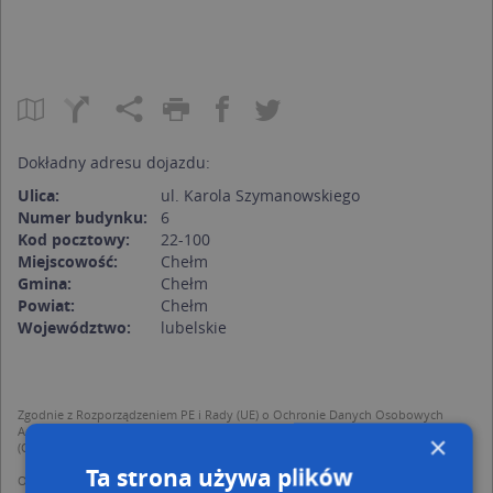
Dokładny adresu dojazdu:
Ulica:
ul. Karola Szymanowskiego
Numer budynku:
6
Kod pocztowy:
22-100
Miejscowość:
Chełm
Gmina:
Chełm
Powiat:
Chełm
Województwo:
lubelskie
Zgodnie z Rozporządzeniem PE i Rady (UE) o Ochronie Danych Osobowych
Administratorem (RODO), administratorem danych jest AutoMapa sp. z o.o.
×
(Operator) z siedzibą w Warszawie przy ulicy Domaniewskiej 37.
Ta strona używa plików
Operator przetwarza dane osobowe w celu: