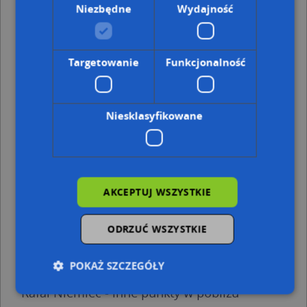
Niezbędne
Wydajność
Chełm, Szymanowskiego Karola 13, Ulica (22-100)
(→ 46
m)
Chełm, Szymanowskiego Karola 11, Ulica (22-100)
(→ 47
m)
Targetowanie
Funkcjonalność
Chełm, Wieniawskiego Henryka 9, Ulica (22-100)
(→ 61 m)
Chełm, Szymanowskiego Karola 8, Ulica (22-100)
(→ 75 m)
Chełm, Wieniawskiego Henryka 11a, Ulica (22-100)
(→ 95
m)
Niesklasyfikowane
Chełm, Szymanowskiego Karola 7, Ulica (22-100)
(→ 124
m)
Chełm, Wieniawskiego Henryka 7, Ulica (22-100)
(→ 134
m)
Chełm, Wieniawskiego Henryka 13, Ulica (22-100)
(→ 140
AKCEPTUJ WSZYSTKIE
m)
Chełm, Wieniawskiego Henryka 15, Ulica (22-100)
(→ 196
m)
ODRZUĆ WSZYSTKIE
Chełm, Karłowicza Mieczysława 4a, Ulica (22-100)
(→ 230
m)
POKAŻ SZCZEGÓŁY
Rafał Niemiec - inne punkty w pobliżu