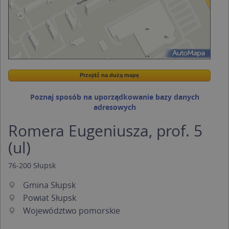
Przejdź na dużą mapę
Wstaw tę mapkę na swoją stronę
Przejdź na dużą mapę
Kreatorze map Targeo
Poznaj sposób na uporządkowanie bazy danych
adresowych
Romera Eugeniusza, prof. 5
(ul)
76-200
Słupsk
Gmina Słupsk
Powiat Słupsk
Województwo pomorskie