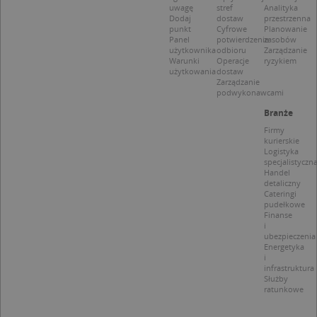
CookieScript
uwagę
stref
Analityka
jes
.targeo.pl
Dodaj
dostaw
przestrzenna
prz
punkt
Cyfrowe
Planowanie
Coo
Panel
potwierdzenie
zasobów
Scr
zap
użytkownika
odbioru
Zarządzanie
pre
Warunki
Operacje
ryzykiem
dot
użytkowania
dostaw
zg
Zarządzanie
uży
podwykonawcami
pli
to 
Branże
aby
coo
Firmy
Scr
kurierskie
dzi
Logistyka
pop
specjalistyczn
Handel
U
.targeo.pl
1 rok
detaliczny
Cateringi
kloc
.www.targeo.pl
1 rok
pudełkowe
Finanse
i
ubezpieczenia
Energetyka
i
infrastruktura
Nazwa
Provider
/
Domena
Służby
Provider
/
Okres
ratunkowe
Nazwa
Opis
CrossDomainCookieScriptConsent_35
.crossdomain.cookie-
Domena
przechowywania
script.com