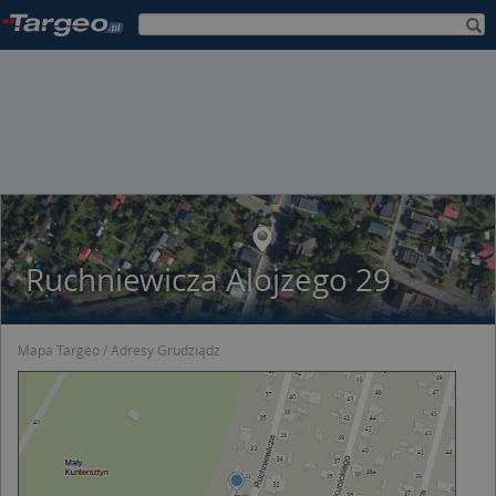
Ruchniewicza Alojzego 29
Mapa Targeo
Adresy Grudziądz