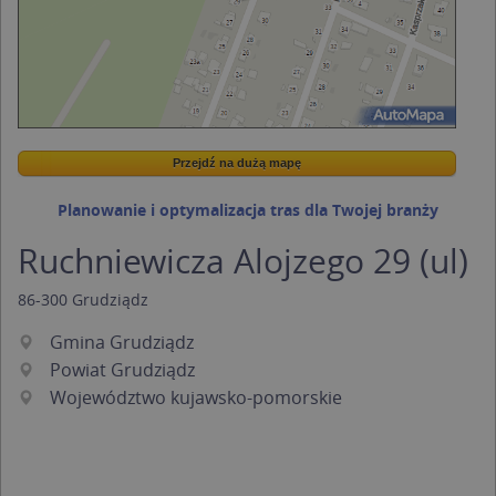
Przejdź na dużą mapę
Wstaw tę mapkę na swoją stronę
Przejdź na dużą mapę
Kreatorze map Targeo
Planowanie i optymalizacja tras dla Twojej branży
Ruchniewicza Alojzego 29 (ul)
86-300
Grudziądz
Gmina Grudziądz
Powiat Grudziądz
Województwo kujawsko-pomorskie