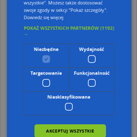
wszystkie". Możesz także dostosować
swoje zgody w sekcji "Pokaż szczegóły".
Punkty w pobliżu
Dowiedz się więcej
Ośrodek Jeździecki 'RYWAL', Waryńskiego 63, 86-300
Grudziądz
POKAŻ WSZYSTKICH PARTNERÓW
(1192)
→
Adresy w pobliżu
Grudziądz, Ruchniewicza Alojzego 30, Ulica (86-300)
(→
Niezbędne
Wydajność
23 m)
Grudziądz, Ruchniewicza Alojzego 31, Ulica (86-300)
(→
24 m)
Grudziądz, Ruchniewicza Alojzego 27, Ulica (86-300)
(→
Targetowanie
Funkcjonalność
26 m)
Grudziądz, Ruchniewicza Alojzego 32, Ulica (86-300)
(→
31 m)
Niesklasyfikowane
Grudziądz, Ruchniewicza Alojzego 28, Ulica (86-300)
(→
36 m)
Grudziądz, Ruchniewicza Alojzego 25, Ulica (86-300)
(→
50 m)
Grudziądz, Ruchniewicza Alojzego 26, Ulica (86-300)
(→
51 m)
AKCEPTUJ WSZYSTKIE
Grudziądz, Króla Bolesława Chrobrego 40, Ulica (86-300)