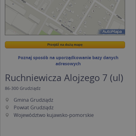
Przejdź na dużą mapę
Wstaw tę mapkę na swoją stronę
Przejdź na dużą mapę
Kreatorze map Targeo
Poznaj sposób na uporządkowanie bazy danych
adresowych
Ruchniewicza Alojzego 7 (ul)
86-300
Grudziądz
Gmina Grudziądz
Powiat Grudziądz
Województwo kujawsko-pomorskie