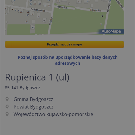
Przejdź na dużą mapę
Wstaw tę mapkę na swoją stronę
Przejdź na dużą mapę
Kreatorze map Targeo
Poznaj sposób na uporządkowanie bazy danych
adresowych
Rupienica 1 (ul)
85-141
Bydgoszcz
Gmina Bydgoszcz
Powiat Bydgoszcz
Województwo kujawsko-pomorskie