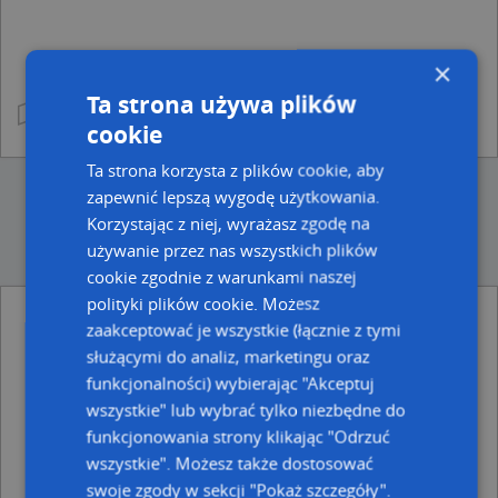
×
Ta strona używa plików
cookie
Ta strona korzysta z plików cookie, aby
zapewnić lepszą wygodę użytkowania.
Korzystając z niej, wyrażasz zgodę na
używanie przez nas wszystkich plików
cookie zgodnie z warunkami naszej
polityki plików cookie. Możesz
zaakceptować je wszystkie (łącznie z tymi
Ulice w pobliżu
służącymi do analiz, marketingu oraz
Bydgoszcz, Rupienica, Ulica (85-141)
funkcjonalności) wybierając "Akceptuj
Bydgoszcz, Kętrzyńska, Ulica (85-141)
wszystkie" lub wybrać tylko niezbędne do
Bydgoszcz, Emilianowska, Ulica (85-141)
funkcjonowania strony klikając "Odrzuć
Najbliższe obszary kodów pocztowych
wszystkie". Możesz także dostosować
swoje zgody w sekcji "Pokaż szczegóły".
Kod pocztowy 85-141