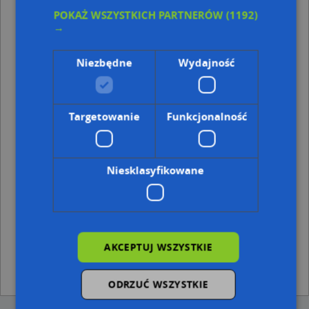
Kod pocztowy 48-300
POKAŻ WSZYSTKICH PARTNERÓW
(1192)
→
Punkty w pobliżu
La Belle Gabinet Kosmetyczny Zuzanna Rogala,
Niezbędne
Wydajność
Królowej Jadwigi 2, 48-300 Nysa
Master Górecka Anna, Rynek 8, 48-300 Nysa
Esotiq, Rynek 40, 48-300 Nysa
Targetowanie
Funkcjonalność
Adresy w pobliżu
Nysa, Rynek 35, Ulica (48-300)
(→ 13 m)
Nysa, Rynek 33, Ulica (48-300)
(→ 19 m)
Niesklasyfikowane
Nysa, Rynek 32, Ulica (48-300)
(→ 33 m)
Nysa, Siemiradzkiego Henryka 1, Ulica (48-300)
(→ 36 m)
Nysa, Bolesława Krzywoustego 2, Ulica (48-300)
(→ 38 m)
Nysa, Siemiradzkiego Henryka 2, Ulica (48-300)
(→ 42 m)
Nysa, Siemiradzkiego Henryka 2B, Ulica (48-300)
(→ 44 m)
Nysa, Królowej Jadwigi 2, Ulica (48-300)
(→ 59 m)
AKCEPTUJ WSZYSTKIE
Nysa, Rynek 36c, Ulica (48-300)
(→ 94 m)
Nysa, Rynek 36b, Ulica (48-300)
(→ 101 m)
ODRZUĆ WSZYSTKIE