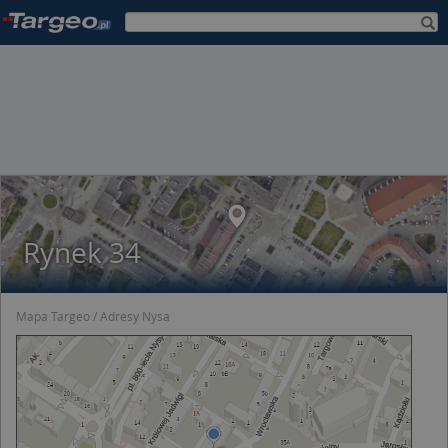
Rynek 34
Mapa Targeo
Adresy Nysa