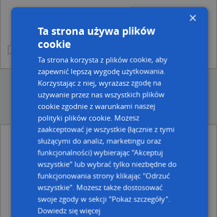
×
Ta strona używa plików
cookie
Ta strona korzysta z plików cookie, aby
zapewnić lepszą wygodę użytkowania.
Korzystając z niej, wyrażasz zgodę na
używanie przez nas wszystkich plików
cookie zgodnie z warunkami naszej
polityki plików cookie. Możesz
zaakceptować je wszystkie (łącznie z tymi
służącymi do analiz, marketingu oraz
Ulice w pobliżu
funkcjonalności) wybierając "Akceptuj
Nysa, Siemiradzkiego Henryka, Ulica (48-300)
wszystkie" lub wybrać tylko niezbędne do
Nysa, Sukiennicza, Ulica (48-300)
funkcjonowania strony klikając "Odrzuć
Nysa, Rynek, Ulica (48-300)
wszystkie". Możesz także dostosować
swoje zgody w sekcji "Pokaż szczegóły".
Najbliższe obszary kodów pocztowych
Dowiedz się więcej
Kod pocztowy 48-303