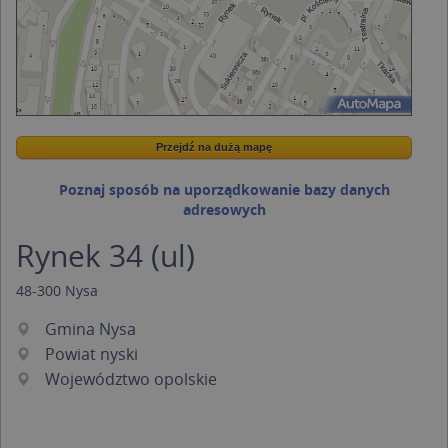
Przejdź na dużą mapę
Wstaw tę mapkę na swoją stronę
Przejdź na dużą mapę
Kreatorze map Targeo
Poznaj sposób na uporządkowanie bazy danych
adresowych
Rynek 34 (ul)
48-300
Nysa
Gmina Nysa
Powiat nyski
Województwo opolskie