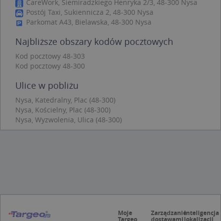
CareWork, Siemiradzkiego Henryka 2/3, 48-300 Nysa
Niezbędne
Wydajność
Targetowanie
Postój Taxi, Sukiennicza 2, 48-300 Nysa
Parkomat A43, Bielawska, 48-300 Nysa
Funkcjonalność
Niesklasyfikowane
Najbliższe obszary kodów pocztowych
Niezbędne pliki cookie umożliwiają korzystanie z
podstawowych funkcji strony internetowej, takich
Kod pocztowy 48-303
jak logowanie użytkownika i zarządzanie kontem.
Kod pocztowy 48-300
Bez niezbędnych plików cookie nie można
prawidłowo korzystać ze strony internetowej.
Ulice w pobliżu
Provider
/
Okres
Nazwa
Opi
Domena
przechowywania
Nysa, Katedralny, Plac (48-300)
Nysa, Kościelny, Plac (48-300)
APPSESSID
.targeo.pl
Sesja
Nysa, Wyzwolenia, Ulica (48-300)
CookieScriptConsent
1 rok 1 miesiąc
Ten
CookieScript
jes
.targeo.pl
prz
Coo
Scr
zap
pre
dot
zg
uży
pli
to 
aby
Moje
Zarządzanie
Inteligencja
coo
Targeo
dostawami
lokalizacji