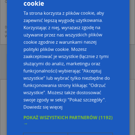
cookie
Operator przetwarza dane osobowe w celu:
dodania ich do bazy Targeo oraz publikacji w wyszukiwarce firm i na
mapach (art. 6 ust. 1 lit. f RODO)
Ta strona korzysta z plików cookie, aby
udostępniania danych o firmach partnerom biznesowym operatora (art.
zapewnić lepszą wygodę użytkowania.
6 ust. 1 lit. f RODO)
Korzystając z niej, wyrażasz zgodę na
Dane pochodzą z publicznych baz CEIDG, GUS, REGON, z firmowych stron www
oraz od podmiotów zewnętrznych.
używanie przez nas wszystkich plików
Więcej informacji dot. RODO:
http://regulamin.automapa.pl/odo_przetwarzanie/
cookie zgodnie z warunkami naszej
polityki plików cookie. Możesz
zaakceptować je wszystkie (łącznie z tymi
służącymi do analiz, marketingu oraz
funkcjonalności) wybierając "Akceptuj
wszystkie" lub wybrać tylko niezbędne do
funkcjonowania strony klikając "Odrzuć
Saint Joseph in Neisse - inne Zdjęcia w
wszystkie". Możesz także dostosować
pobliżu
swoje zgody w sekcji "Pokaż szczegóły".
Neisse - Kathedrale und Belfried, Wrocławska 1, 48-
Dowiedz się więcej
300 Nysa
POKAŻ WSZYSTKICH PARTNERÓW
(1192)
Eingang in Neisse Kathedrale, Kościelny, pl. 5, 48-
→
300 Nysa
Stained glass in Nysa cathedral, Kościelny, pl. 6, 48-