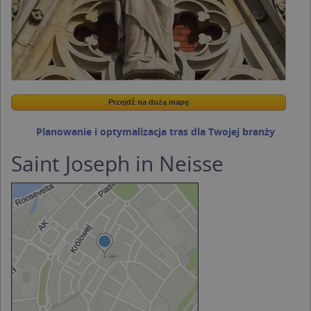
Przejdź na dużą mapę
Przejdź na dużą mapę
Planowanie i optymalizacja tras dla Twojej branży
Saint Joseph in Neisse