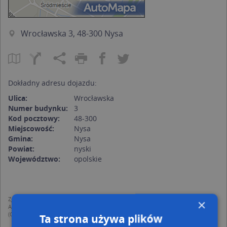
Wrocławska 3, 48-300 Nysa
Dokładny adresu dojazdu:
Ulica:
Wrocławska
Numer budynku:
3
Kod pocztowy:
48-300
Miejscowość:
Nysa
Gmina:
Nysa
Powiat:
nyski
Województwo:
opolskie
Zgodnie z Rozporządzeniem PE i Rady (UE) o Ochronie Danych Osobowych
×
Administratorem (RODO), administratorem danych jest AutoMapa sp. z o.o.
(Operator) z siedzibą w Warszawie przy ulicy Domaniewskiej 37.
Ta strona używa plików