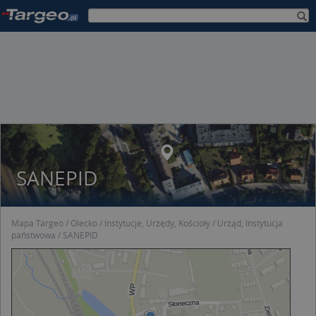
SANEPID
Mapa Targeo
Olecko
Instytucje, Urzędy, Kościoły
Urząd, Instytucja
państwowa
SANEPID