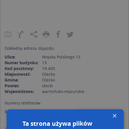
Dokładny adresu dojazdu:
Ulica:
Wojska Polskiego 13
Numer budynku:
13
Kod pocztowy:
19-400
Miejscowość:
Olecko
Gmina:
Olecko
Powiat:
olecki
Województwo:
warmińsko-mazurskie
Numery telefonów:
87 520 30 55
×
Ta strona używa plików
Zgodnie z Rozporządzeniem PE i Rady (UE) o Ochronie Danych Osobowych