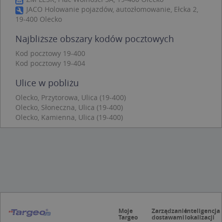
JACO Holowanie pojazdów, autozłomowanie, Ełcka 2,
Niezbędne
Wydajność
Targetowanie
19-400 Olecko
Funkcjonalność
Niesklasyfikowane
Najbliższe obszary kodów pocztowych
Niezbędne pliki cookie umożliwiają korzystanie z
podstawowych funkcji strony internetowej, takich
Kod pocztowy 19-400
jak logowanie użytkownika i zarządzanie kontem.
Kod pocztowy 19-404
Bez niezbędnych plików cookie nie można
prawidłowo korzystać ze strony internetowej.
Ulice w pobliżu
Provider
/
Okres
Nazwa
Opi
Domena
przechowywania
Olecko, Przytorowa, Ulica (19-400)
Olecko, Słoneczna, Ulica (19-400)
APPSESSID
.targeo.pl
Sesja
Olecko, Kamienna, Ulica (19-400)
CookieScriptConsent
1 rok 1 miesiąc
Ten
CookieScript
jes
.targeo.pl
prz
Coo
Scr
zap
pre
dot
zg
uży
pli
to 
aby
Moje
Zarządzanie
Inteligencja
coo
Targeo
dostawami
lokalizacji
Scr