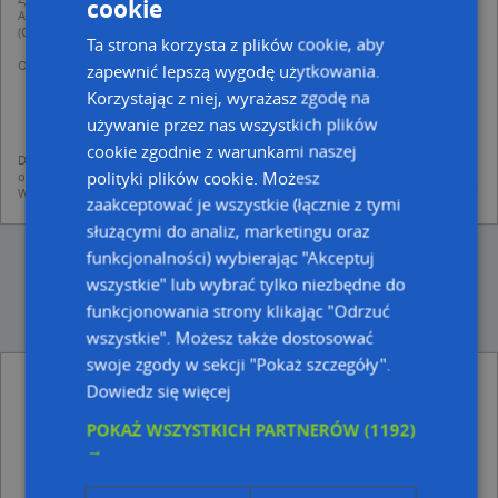
cookie
Administratorem (RODO), administratorem danych jest AutoMapa sp. z o.o.
(Operator) z siedzibą w Warszawie przy ulicy Domaniewskiej 37.
Ta strona korzysta z plików cookie, aby
Operator przetwarza dane osobowe w celu:
zapewnić lepszą wygodę użytkowania.
dodania ich do bazy Targeo oraz publikacji w wyszukiwarce firm i na
Korzystając z niej, wyrażasz zgodę na
mapach (art. 6 ust. 1 lit. f RODO)
udostępniania danych o firmach partnerom biznesowym operatora (art.
używanie przez nas wszystkich plików
6 ust. 1 lit. f RODO)
cookie zgodnie z warunkami naszej
Dane pochodzą z publicznych baz CEIDG, GUS, REGON, z firmowych stron www
polityki plików cookie. Możesz
oraz od podmiotów zewnętrznych.
Więcej informacji dot. RODO:
http://regulamin.automapa.pl/odo_przetwarzanie/
zaakceptować je wszystkie (łącznie z tymi
służącymi do analiz, marketingu oraz
funkcjonalności) wybierając "Akceptuj
wszystkie" lub wybrać tylko niezbędne do
funkcjonowania strony klikając "Odrzuć
wszystkie". Możesz także dostosować
swoje zgody w sekcji "Pokaż szczegóły".
SANEPID - inne Instytucje, Urzędy, Kościoły w
Dowiedz się więcej
pobliżu
POKAŻ WSZYSTKICH PARTNERÓW
(1192)
Powiatowy Inspektorat Nadzoru Budowlanego, Wojska
→
Polskiego 12, 19-400 Olecko
Miejski Ośrodek Pomocy Społecznej, Kolejowa 31, 19-