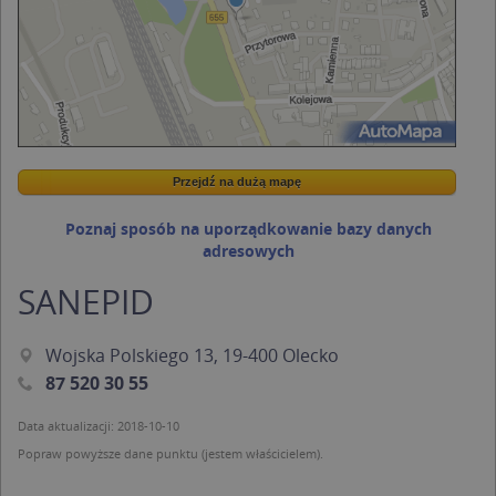
Przejdź na dużą mapę
Wstaw tę mapkę na swoją stronę
Przejdź na dużą mapę
Kreatorze map Targeo
Poznaj sposób na uporządkowanie bazy danych
adresowych
SANEPID
Wojska Polskiego 13, 19-400 Olecko
87 520 30 55
Data aktualizacji: 2018-10-10
Popraw powyższe dane punktu (jestem właścicielem).