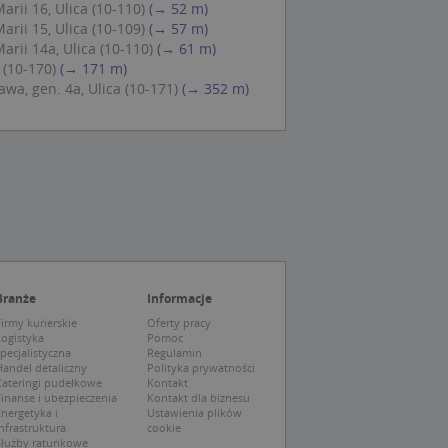
arii 16, Ulica (10-110)
(→ 52 m)
ch zgody
eczne, aby baner
arii 15, Ulica (10-109)
(→ 57 m)
ie.
arii 14a, Ulica (10-110)
(→ 61 m)
 (10-170)
(→ 171 m)
wa, gen. 4a, Ulica (10-171)
(→ 352 m)
wywania
Opis
siąc
ytics do
mę Microsoft jako
awić za pomocą
niversal Analytics -
ie uważa się, że
ywanej usługi
soft, umożliwiając
zróżniania
Branże
Informacje
 losowo
a. Jest on
tórego właścicielem
irmy kurierskie
Oferty pracy
ie i służy do
wiedzającego witrynę
Logistyka
Pomoc
sesji i kampanii na
pecjalistyczna
Regulamin
andel detaliczny
Polityka prywatności
ck i zawiera
Cateringi pudełkowe
Kontakt
ą analityki
wy korzysta z
inanse i ubezpieczenia
Kontakt dla biznesu
o pomocy
 użytkownik
nergetyka i
Ustawienia plików
edzających i
tryny.
ie typu wzorzec, w
nfrastruktura
cookie
ria cyfr i liter, co
Służby ratunkowe
mę Microsoft jako