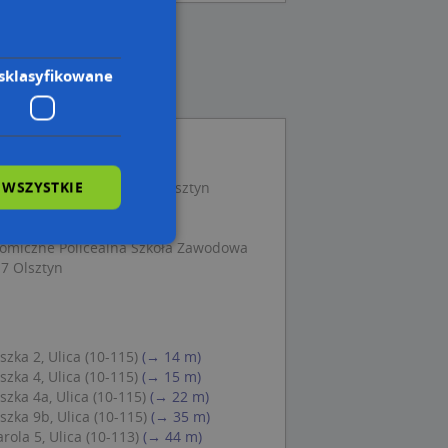
sklasyfikowane
 WSZYSTKIE
-Skłodowskiej 24, 10-112 Olsztyn
a Prawny, ul. Feliksa
sztyn
omiczne Policealna Szkoła Zawodowa
17 Olsztyn
wane
owanie użytkownika i
j.
zka 2, Ulica (10-115)
(→ 14 m)
zka 4, Ulica (10-115)
(→ 15 m)
zka 4a, Ulica (10-115)
(→ 22 m)
zka 9b, Ulica (10-115)
(→ 35 m)
rola 5, Ulica (10-113)
(→ 44 m)
 Cookie-Script.com