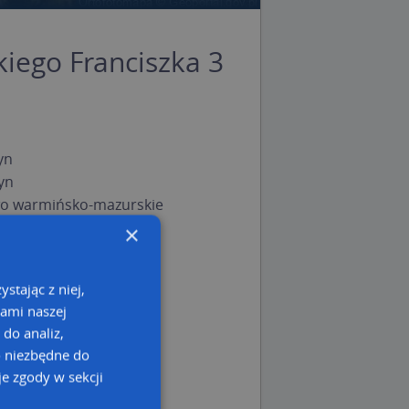
iego Franciszka 3
yn
yn
o warmińsko-mazurskie
×
stając z niej,
kami naszej
 do analiz,
o niezbędne do
e zgody w sekcji