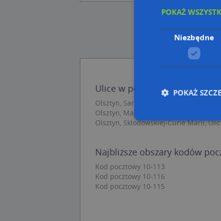
POKAŻ WSZYST
Niezbędne
Ulice w pobliżu
POKAŻ SZCZ
Olsztyn, Sarnowskiego Franciszka, Ulic
Olsztyn, Małłków Roberta i Karola, Uli
Olsztyn, Skłodowskiej-Curie Marii, Ulic
Nie
Najbliższe obszary kodów po
Niezbędne pliki cook
Kod pocztowy 10-113
zarządzanie kontem. 
Kod pocztowy 10-116
Kod pocztowy 10-115
Nazwa
APPSESSID
CookieScriptConse