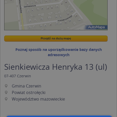
Przejdź na dużą mapę
Wstaw tę mapkę na swoją stronę
Przejdź na dużą mapę
Kreatorze map Targeo
Poznaj sposób na uporządkowanie bazy danych
adresowych
Sienkiewicza Henryka 13 (ul)
07-407
Czerwin
Gmina Czerwin
Powiat ostrołęcki
Województwo mazowieckie