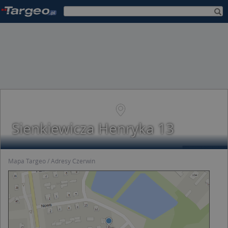
Sienkiewicza Henryka 13
Mapa Targeo
Adresy Czerwin