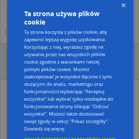
×
Ta strona używa plików
cookie
Ta strona korzysta z plików cookie, aby
zapewnić lepszą wygodę użytkowania.
Korzystając z niej, wyrażasz zgodę na
używanie przez nas wszystkich plików
cookie zgodnie z warunkami naszej
polityki plików cookie. Możesz
zaakceptować je wszystkie (łącznie z tymi
służącymi do analiz, marketingu oraz
funkcjonalności) wybierając "Akceptuj
Ulice w pobliżu
wszystkie" lub wybrać tylko niezbędne do
Czerwin, Sienkiewicza Henryka, Ulica (07-407)
funkcjonowania strony klikając "Odrzuć
Czerwin, Kossakowskiego, rtm., Ulica (07-407)
wszystkie". Możesz także dostosować
Czerwin, Nowa, Ulica (07-407)
swoje zgody w sekcji "Pokaż szczegóły".
Dowiedz się więcej
Najbliższe obszary kodów pocztowych
Kod pocztowy 07-407