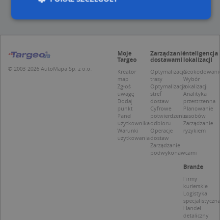
Niezbędne
Wydajność
Targetowanie
Moje
Zarządzanie
Inteligencja
Funkcjonalność
Niesklasyfikowane
Targeo
dostawami
lokalizacji
© 2003-2026 AutoMapa Sp. z o.o.
Niezbędne pliki cookie umożliwiają korzystanie z
Kreator
Optymalizacja
Geokodowani
map
trasy
Wybór
podstawowych funkcji strony internetowej, takich
Zgłoś
Optymalizacja
lokalizacji
jak logowanie użytkownika i zarządzanie kontem.
uwagę
stref
Analityka
Bez niezbędnych plików cookie nie można
Dodaj
dostaw
przestrzenna
prawidłowo korzystać ze strony internetowej.
punkt
Cyfrowe
Planowanie
Panel
potwierdzenie
zasobów
Provider
/
Okres
Nazwa
Opi
użytkownika
odbioru
Zarządzanie
Domena
przechowywania
Warunki
Operacje
ryzykiem
użytkowania
dostaw
APPSESSID
.targeo.pl
Sesja
Zarządzanie
podwykonawcami
CookieScriptConsent
1 rok 1 miesiąc
Ten
CookieScript
jes
.targeo.pl
Branże
prz
Coo
Firmy
Scr
kurierskie
zap
Logistyka
pre
specjalistyczn
dot
Handel
zg
detaliczny
uży