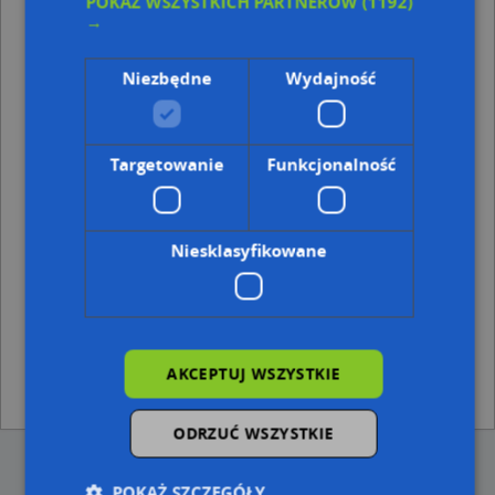
POKAŻ WSZYSTKICH PARTNERÓW
(1192)
→
Punkty w pobliżu
Przedszkole Samorządowe W Czerwinie, Parkowa 3,
Niezbędne
Wydajność
07-407 Czerwin
Allegro One Box, Mazowiecka 24, 07-407 Czerwin
Adresy w pobliżu
Targetowanie
Funkcjonalność
Czerwin, Sienkiewicza Henryka 11, Ulica (07-407)
(→ 22 m)
Czerwin, Sienkiewicza Henryka 14, Ulica (07-407)
(→ 27 m)
Czerwin, Sienkiewicza Henryka 12, Ulica (07-407)
(→ 36 m)
Niesklasyfikowane
Czerwin, Sienkiewicza Henryka 18, Ulica (07-407)
(→ 43 m)
Czerwin, Sienkiewicza Henryka 9, Ulica (07-407)
(→ 43 m)
Czerwin, Sienkiewicza Henryka 10, Ulica (07-407)
(→ 50 m)
Czerwin, Nowa 12, Ulica (07-407)
(→ 55 m)
Czerwin, Parkowa 8, Ulica (07-407)
(→ 153 m)
Czerwin, Wolności 10B, Ulica (07-407)
(→ 199 m)
AKCEPTUJ WSZYSTKIE
Czerwin, Parkowa 10, Ulica (07-407)
(→ 217 m)
ODRZUĆ WSZYSTKIE
POKAŻ SZCZEGÓŁY