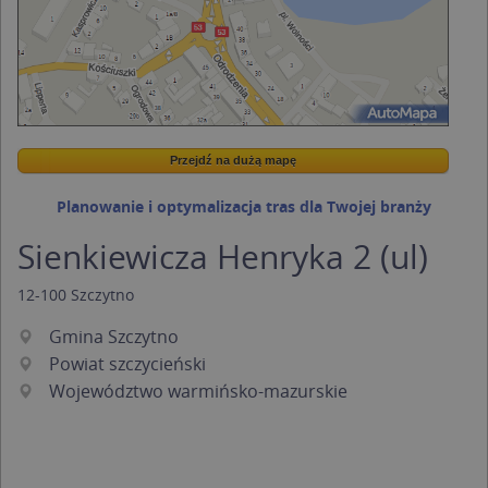
Przejdź na dużą mapę
Wstaw tę mapkę na swoją stronę
Przejdź na dużą mapę
Kreatorze map Targeo
Planowanie i optymalizacja tras dla Twojej branży
Sienkiewicza Henryka 2 (ul)
12-100
Szczytno
Gmina Szczytno
Powiat szczycieński
Województwo warmińsko-mazurskie