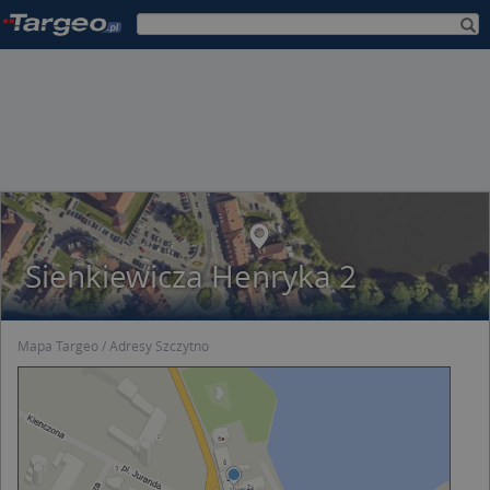
Sienkiewicza Henryka 2
Mapa Targeo
Adresy Szczytno