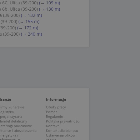
 Cookie-Script.com
 6C, Ulica (39-200)
(→ 109 m)
ch zgody
 6b, Ulica (39-200)
(→ 130 m)
eczne, aby baner
ie.
a (39-200)
(→ 132 m)
 (39-200)
(→ 155 m)
(39-200)
(→ 172 m)
a (39-200)
(→ 240 m)
wywania
Opis
siąc
ytics do
mę Microsoft jako
awić za pomocą
niversal Analytics -
ie uważa się, że
ywanej usługi
soft, umożliwiając
zróżniania
 losowo
Branże
Informacje
a. Jest on
tórego właścicielem
ie i służy do
wiedzającego witrynę
irmy kurierskie
Oferty pracy
sesji i kampanii na
Logistyka
Pomoc
pecjalistyczna
Regulamin
ck i zawiera
andel detaliczny
Polityka prywatności
ą analityki
wy korzysta z
Cateringi pudełkowe
Kontakt
o pomocy
 użytkownik
inanse i ubezpieczenia
Kontakt dla biznesu
edzających i
tryny.
nergetyka i
Ustawienia plików
ie typu wzorzec, w
nfrastruktura
cookie