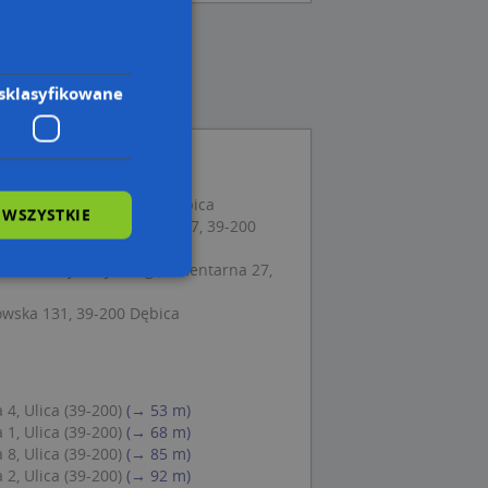
sklasyfikowane
 Cmentarna 40, 39-200 Dębica
 WSZYSTKIE
aulina Mazur, Cmentarna 57, 39-200
atolickiej Św. Jadwigi, Cmentarna 27,
owska 131, 39-200 Dębica
wane
owanie użytkownika i
j.
4, Ulica (39-200)
(→ 53 m)
1, Ulica (39-200)
(→ 68 m)
8, Ulica (39-200)
(→ 85 m)
2, Ulica (39-200)
(→ 92 m)