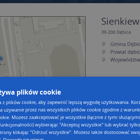
Sienkiew
39-200
Dębica
Gmina Dębi
Powiat dębic
Województw
żywa plików cookie
a z plików cookie, aby zapewnić lepszą wygodę użytkowania. Korzy
a używanie przez nas wszystkich plików cookie zgodnie z warun
ookie. Możesz zaakceptować je wszystkie (łącznie z tymi służącymi
unkcjonalności) wybierając "Akceptuj wszystkie" lub wybrać tylk
a dużą mapę
a dużą mapę
trony klikając "Odrzuć wszystkie". Możesz także dostosować swoj
acja tras dla Twojej branży
".
Dowiedz się więcej
Kreatorze map Targeo