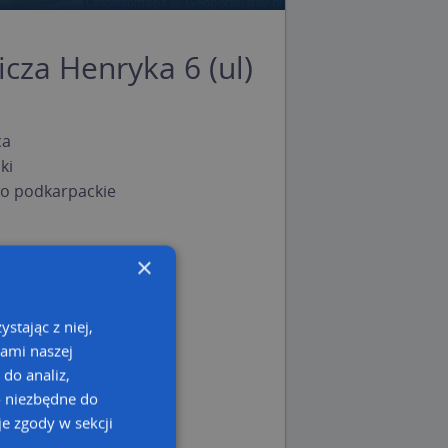
icza Henryka 6 (ul)
ca
ki
o podkarpackie
×
stając z niej,
kami naszej
 do analiz,
o niezbędne do
e zgody w sekcji