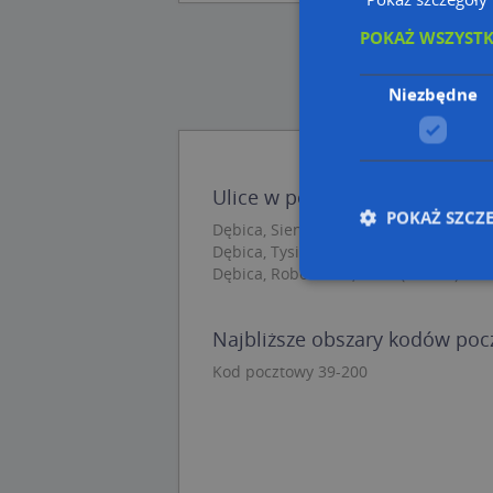
POKAŻ WSZYST
Niezbędne
Ulice w pobliżu
POKAŻ SZCZ
Dębica, Sienkiewicza Henryka, Ulica (3
Dębica, Tysiąclecia, Ulica (39-200)
Dębica, Robotnicza, Ulica (39-200)
Nie
Najbliższe obszary kodów po
Niezbędne pliki cook
Kod pocztowy 39-200
zarządzanie kontem. 
Nazwa
APPSESSID