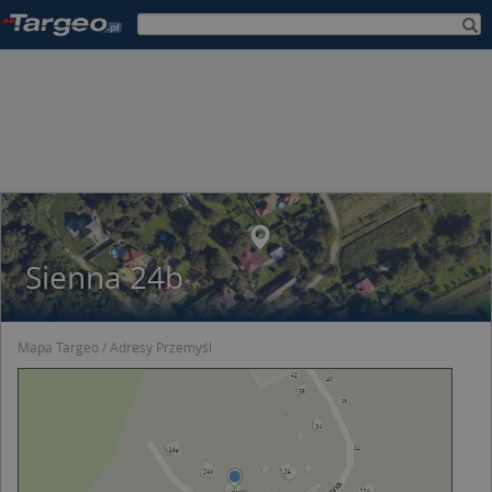
Sienna 24b
Mapa Targeo
Adresy Przemyśl