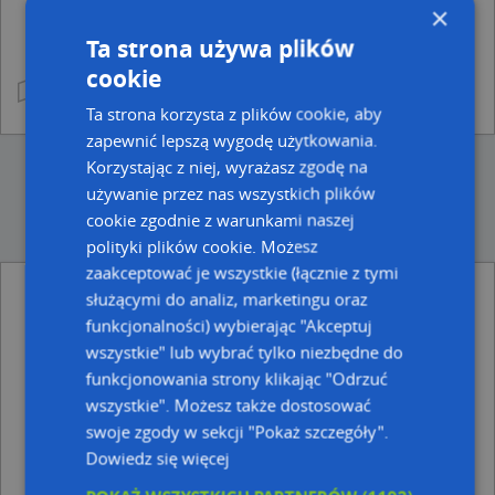
×
Ta strona używa plików
cookie
Ta strona korzysta z plików cookie, aby
zapewnić lepszą wygodę użytkowania.
Korzystając z niej, wyrażasz zgodę na
używanie przez nas wszystkich plików
cookie zgodnie z warunkami naszej
polityki plików cookie. Możesz
zaakceptować je wszystkie (łącznie z tymi
służącymi do analiz, marketingu oraz
Ulice w pobliżu
funkcjonalności) wybierając "Akceptuj
Przemyśl, Sienna, Ulica (37-700)
wszystkie" lub wybrać tylko niezbędne do
Przemyśl, Przerwa, Ulica (37-700)
funkcjonowania strony klikając "Odrzuć
Przemyśl, Przekopana, Ulica (37-700)
wszystkie". Możesz także dostosować
swoje zgody w sekcji "Pokaż szczegóły".
Najbliższe obszary kodów pocztowych
Dowiedz się więcej
Kod pocztowy 37-700