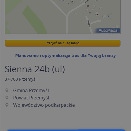
Przejdź na dużą mapę
Wstaw tę mapkę na swoją stronę
Przejdź na dużą mapę
Kreatorze map Targeo
Planowanie i optymalizacja tras dla Twojej branży
Sienna 24b (ul)
37-700
Przemyśl
Gmina Przemyśl
Powiat Przemyśl
Województwo podkarpackie