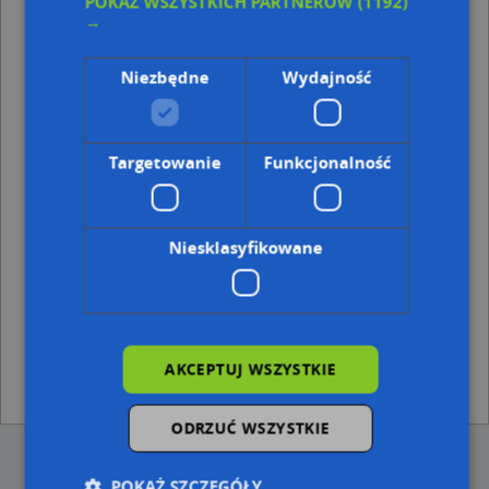
POKAŻ WSZYSTKICH PARTNERÓW
(1192)
Punkty w pobliżu
→
Przedsiębiorstwo Handlowe Dinimar, Lwowska 17, 37-
700 Przemyśl
Niezbędne
Wydajność
Ośrodek Szkolenia Kierowców Kat B, ul. Lwowska
32E/44, 37-700 Przemyśl
Adresy w pobliżu
Targetowanie
Funkcjonalność
Przemyśl, Sienna 24c, Ulica (37-700)
(→ 7 m)
Przemyśl, Sienna 24d, Ulica (37-700)
(→ 38 m)
Przemyśl, Sienna 28, Ulica (37-700)
(→ 43 m)
Niesklasyfikowane
Przemyśl, Sienna 26, Ulica (37-700)
(→ 48 m)
Przemyśl, Sienna 24, Ulica (37-700)
(→ 70 m)
Przemyśl, Sienna 24a, Ulica (37-700)
(→ 73 m)
Przemyśl, Sienna 42, Ulica (37-700)
(→ 154 m)
Przemyśl, Przerwa 31a, Ulica (37-700)
(→ 226 m)
Przemyśl, Sienna 8, Ulica (37-700)
(→ 289 m)
AKCEPTUJ WSZYSTKIE
Przemyśl, Lwowska 17a, Ulica (37-700)
(→ 299 m)
ODRZUĆ WSZYSTKIE
POKAŻ SZCZEGÓŁY