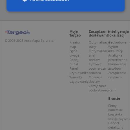
Niezbędne
Wydajność
Targetowanie
Moje
Zarządzanie
Inteligencja
Funkcjonalność
Niesklasyfikowane
Targeo
dostawami
lokalizacji
© 2003-2026 AutoMapa Sp. z o.o.
Niezbędne pliki cookie umożliwiają korzystanie z
Kreator
Optymalizacja
Geokodowani
map
trasy
Wybór
podstawowych funkcji strony internetowej, takich
Zgłoś
Optymalizacja
lokalizacji
jak logowanie użytkownika i zarządzanie kontem.
uwagę
stref
Analityka
Bez niezbędnych plików cookie nie można
Dodaj
dostaw
przestrzenna
prawidłowo korzystać ze strony internetowej.
punkt
Cyfrowe
Planowanie
Panel
potwierdzenie
zasobów
Provider
/
Okres
Nazwa
Opi
użytkownika
odbioru
Zarządzanie
Domena
przechowywania
Warunki
Operacje
ryzykiem
użytkowania
dostaw
APPSESSID
.targeo.pl
Sesja
Zarządzanie
podwykonawcami
CookieScriptConsent
1 rok 1 miesiąc
Ten
CookieScript
jes
.targeo.pl
Branże
prz
Coo
Firmy
Scr
kurierskie
zap
Logistyka
pre
specjalistyczn
dot
Handel
zg
detaliczny
uży