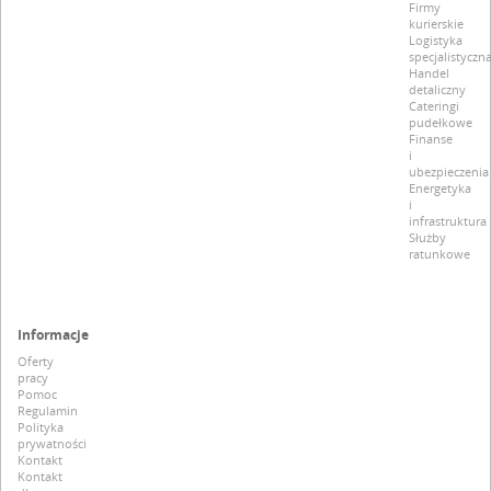
Firmy
kurierskie
Logistyka
specjalistyczn
Handel
detaliczny
Cateringi
pudełkowe
Finanse
i
ubezpieczenia
Energetyka
i
infrastruktura
Służby
ratunkowe
Informacje
Oferty
pracy
Pomoc
Regulamin
Polityka
prywatności
Kontakt
Kontakt