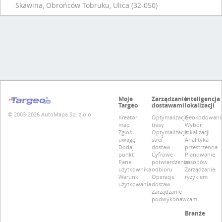
Skawina, Obrońców Tobruku, Ulica (32-050)
Moje
Zarządzanie
Inteligencja
Targeo
dostawami
lokalizacji
© 2003-2026 AutoMapa Sp. z o.o.
Kreator
Optymalizacja
Geokodowani
map
trasy
Wybór
Zgłoś
Optymalizacja
lokalizacji
uwagę
stref
Analityka
Dodaj
dostaw
przestrzenna
punkt
Cyfrowe
Planowanie
Panel
potwierdzenie
zasobów
użytkownika
odbioru
Zarządzanie
Warunki
Operacje
ryzykiem
użytkowania
dostaw
Zarządzanie
podwykonawcami
Branże