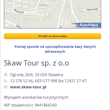
Przejdź na dużą mapę
Wstaw tę mapkę na swoją stronę
Przejdź na dużą mapę
Kreatorze map Targeo
Poznaj sposób na uporządkowanie bazy danych
adresowych
Skaw Tour sp. z o.o
Ogrody 26/6, 32-050 Skawina
12 276 52 66
, 603-577-998 fax 12427 27 47
www.skaw-tour.pl
Wynajem autokarów turystycznych
NIP działalności: 9441866590