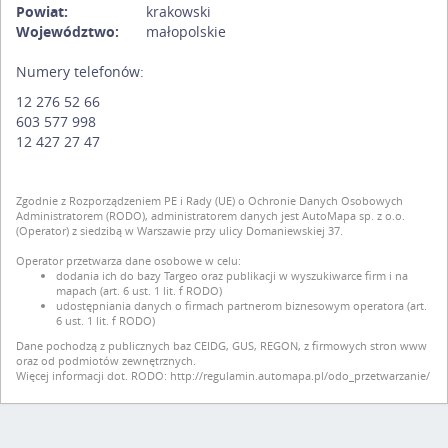
Powiat:
krakowski
Województwo:
małopolskie
Numery telefonów:
12 276 52 66
603 577 998
12 427 27 47
Zgodnie z Rozporządzeniem PE i Rady (UE) o Ochronie Danych Osobowych
Administratorem (RODO), administratorem danych jest AutoMapa sp. z o.o.
(Operator) z siedzibą w Warszawie przy ulicy Domaniewskiej 37.
Operator przetwarza dane osobowe w celu:
dodania ich do bazy Targeo oraz publikacji w wyszukiwarce firm i na
mapach (art. 6 ust. 1 lit. f RODO)
udostępniania danych o firmach partnerom biznesowym operatora (art.
6 ust. 1 lit. f RODO)
Dane pochodzą z publicznych baz CEIDG, GUS, REGON, z firmowych stron www
oraz od podmiotów zewnętrznych.
Więcej informacji dot. RODO:
http://regulamin.automapa.pl/odo_przetwarzanie/