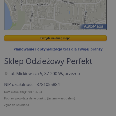
Przejdź na dużą mapę
Wstaw tę mapkę na swoją stronę
Przejdź na dużą mapę
Kreatorze map Targeo
Planowanie i optymalizacja tras dla Twojej branży
Sklep Odzieżowy Perfekt
ul. Mickiewicza 5, 87-200 Wąbrzeźno
NIP działalności: 8781055884
Data aktualizacji: 2017-06-04
Popraw powyższe dane punktu (jestem właścicielem).
Zgłoś do usunięcia