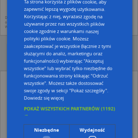
mapach (art. 6 ust. 1 lit. f RODO)
Ta strona korzysta z plików cookie, aby
udostępniania danych o firmach partnerom biznesowym operatora (art.
zapewnić lepszą wygodę użytkowania.
6 ust. 1 lit. f RODO)
Korzystając z niej, wyrażasz zgodę na
Dane pochodzą z publicznych baz CEIDG, GUS, REGON, z firmowych stron www
oraz od podmiotów zewnętrznych.
używanie przez nas wszystkich plików
Więcej informacji dot. RODO:
http://regulamin.automapa.pl/odo_przetwarzanie/
cookie zgodnie z warunkami naszej
polityki plików cookie. Możesz
zaakceptować je wszystkie (łącznie z tymi
służącymi do analiz, marketingu oraz
funkcjonalności) wybierając "Akceptuj
wszystkie" lub wybrać tylko niezbędne do
funkcjonowania strony klikając "Odrzuć
Sklep Odzieżowy Perfekt - inne Handel, Usługi
wszystkie". Możesz także dostosować
w pobliżu
swoje zgody w sekcji "Pokaż szczegóły".
Hurtownia Rowerów Stela-Mar, Kopernika 7, 87-200
Dowiedz się więcej
Wąbrzeźno
Play, Ul. 1 Maja 31, 87-200 Wąbrzeźno
POKAŻ WSZYSTKICH PARTNERÓW
(1192)
Zakład Fryzjerski, ul. Ojca Bernarda 7, 87-200
→
Wąbrzeźno
Kancelaria Adwokacka - Adwokat Przemysław
Niezbędne
Wydajność
Oskroba, Wolności 10, 87-200 Wąbrzeźno