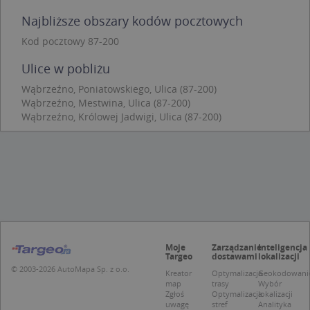
Funkcjonalność
Niesklasyfikowane
Najbliższe obszary kodów pocztowych
Niezbędne pliki cookie umożliwiają korzystanie z
Kod pocztowy 87-200
podstawowych funkcji strony internetowej, takich
jak logowanie użytkownika i zarządzanie kontem.
Ulice w pobliżu
Bez niezbędnych plików cookie nie można
prawidłowo korzystać ze strony internetowej.
Wąbrzeźno, Poniatowskiego, Ulica (87-200)
Provider
/
Okres
Wąbrzeźno, Mestwina, Ulica (87-200)
Nazwa
Opi
Domena
przechowywania
Wąbrzeźno, Królowej Jadwigi, Ulica (87-200)
APPSESSID
.targeo.pl
Sesja
CookieScriptConsent
1 rok 1 miesiąc
Ten
CookieScript
jes
.targeo.pl
prz
Coo
Scr
zap
pre
dot
zg
uży
pli
Moje
Zarządzanie
Inteligencja
Targeo
dostawami
lokalizacji
to 
aby
© 2003-2026 AutoMapa Sp. z o.o.
Kreator
Optymalizacja
Geokodowani
coo
map
trasy
Wybór
Scr
Zgłoś
Optymalizacja
lokalizacji
dzi
uwagę
stref
Analityka
pop