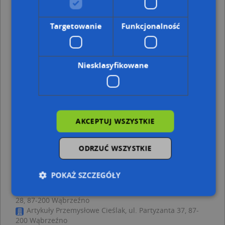
Sklep Kiwi Art Różne Chajkowska Teresa Jadwiga
Paszotta Alicja, Grudziądzka 26, 87-200 Wąbrzeźno
Targetowanie
Funkcjonalność
Adresy w pobliżu
Wąbrzeźno, Mickiewicza Adama 3, Ulica (87-200)
(→ 7 m)
Wąbrzeźno, Partyzanta 1, Ulica (87-200)
(→ 15 m)
Niesklasyfikowane
Wąbrzeźno, Mickiewicza Adama 1, Ulica (87-200)
(→ 16 m)
Wąbrzeźno, Mickiewicza Adama 7, Ulica (87-200)
(→ 20 m)
Wąbrzeźno, Partyzanta 2, Ulica (87-200)
(→ 20 m)
Wąbrzeźno, Kopernika Mikołaja 2, Ulica (87-200)
(→ 21 m)
Wąbrzeźno, Mickiewicza Adama 4, Ulica (87-200)
(→ 28 m)
Wąbrzeźno, Mestwina 9, Ulica (87-200)
(→ 29 m)
AKCEPTUJ WSZYSTKIE
Wąbrzeźno, Poniatowskiego 20, Ulica (87-200)
(→ 44 m)
Wąbrzeźno, Królowej Jadwigi 1, Ulica (87-200)
(→ 47 m)
ODRZUĆ WSZYSTKIE
Sklep Odzieżowy Perfekt - inne punkty w
pobliżu
POKAŻ SZCZEGÓŁY
Zakład Szklarski Przybyłowski Roman Zbigniew, 1 Maja
28, 87-200 Wąbrzeźno
Artykuły Przemysłowe Cieślak, ul. Partyzanta 37, 87-
Niezbędne
Wydajność
Targetowanie
200 Wąbrzeźno