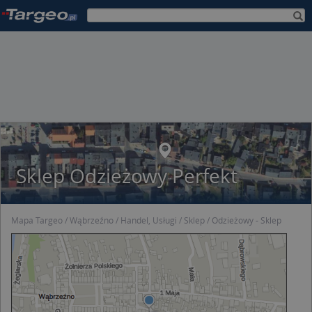
Sklep Odzieżowy Perfekt
Mapa Targeo
Wąbrzeźno
Handel, Usługi
Sklep
Odzieżowy - Sklep