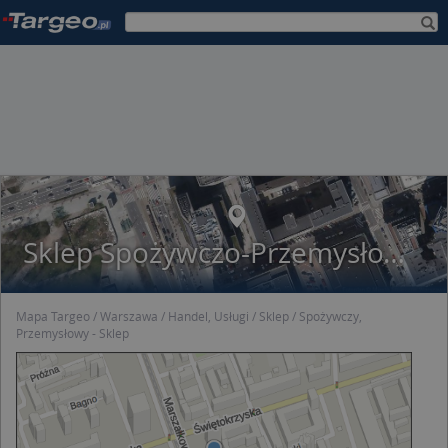
Sklep Spożywczo-Przemysłowy 'Sezam' Nr 353
Mapa Targeo
Warszawa
Handel, Usługi
Sklep
Spożywczy,
Przemysłowy - Sklep