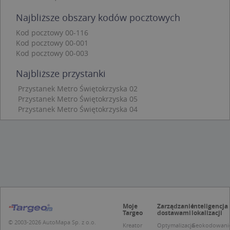
CookieScriptConsent
1 rok 1 miesiąc
Ten
CookieScript
Najbliższe obszary kodów pocztowych
jes
.targeo.pl
prz
Coo
Kod pocztowy 00-116
Scr
Kod pocztowy 00-001
zap
pre
Kod pocztowy 00-003
dot
zg
Najbliższe przystanki
uży
pli
to 
Przystanek Metro Świętokrzyska 02
aby
Przystanek Metro Świętokrzyska 05
coo
Przystanek Metro Świętokrzyska 04
Scr
dzi
pop
U
.targeo.pl
1 rok
kloc
.www.targeo.pl
1 rok
Nazwa
Provider
/
Domena
Moje
Zarządzanie
Inteligencja
Targeo
dostawami
lokalizacji
Provider
/
Okres
Nazwa
Opis
© 2003-2026 AutoMapa Sp. z o.o.
CrossDomainCookieScriptConsent_35
.crossdomain.cookie-
Domena
przechowywania
Kreator
Optymalizacja
Geokodowani