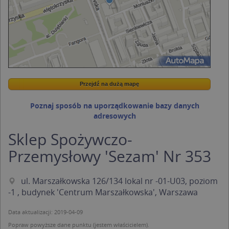
Przejdź na dużą mapę
Wstaw tę mapkę na swoją stronę
Przejdź na dużą mapę
Kreatorze map Targeo
Poznaj sposób na uporządkowanie bazy danych
adresowych
Sklep Spożywczo-
Przemysłowy 'Sezam' Nr 353
ul. Marszałkowska 126/134 lokal nr -01-U03, poziom
-1 , budynek 'Centrum Marszałkowska', Warszawa
Data aktualizacji: 2019-04-09
Popraw powyższe dane punktu (jestem właścicielem).