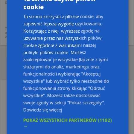
Operator przetwarza dane osobowe w celu:
cookie
dodania ich do bazy Targeo oraz publikacji w wyszukiwarce firm i na
mapach (art. 6 ust. 1 lit. f RODO)
Ta strona korzysta z plików cookie, aby
udostępniania danych o firmach partnerom biznesowym operatora (art.
6 ust. 1 lit. f RODO)
zapewnić lepszą wygodę użytkowania.
Dane pochodzą z publicznych baz CEIDG, GUS, REGON, z firmowych stron www
Korzystając z niej, wyrażasz zgodę na
oraz od podmiotów zewnętrznych.
Więcej informacji dot. RODO:
http://regulamin.automapa.pl/odo_przetwarzanie/
używanie przez nas wszystkich plików
cookie zgodnie z warunkami naszej
polityki plików cookie. Możesz
zaakceptować je wszystkie (łącznie z tymi
służącymi do analiz, marketingu oraz
funkcjonalności) wybierając "Akceptuj
wszystkie" lub wybrać tylko niezbędne do
funkcjonowania strony klikając "Odrzuć
Sklep Spożywczy Zwierzchaczewska Agnieszka
Jolanta - inne Handel, Usługi w pobliżu
wszystkie". Możesz także dostosować
swoje zgody w sekcji "Pokaż szczegóły".
Żabka, UL. WROCŁAWSKA 5I/5I ., 69-100 Słubice
Media Expert, Kościuszki 8, 69-100 Słubice
Dowiedz się więcej
Nieruchomości Leokadia Stanisława, Wodna 3g, 69-
POKAŻ WSZYSTKICH PARTNERÓW
(1192)
100 Słubice
→
Zakład Fryzjerski, ul. Sienkiewicza 50A, 69-100 Słubice
Salon Fryzjerski, ul. Konopnickiej 1B, 69-100 Słubice