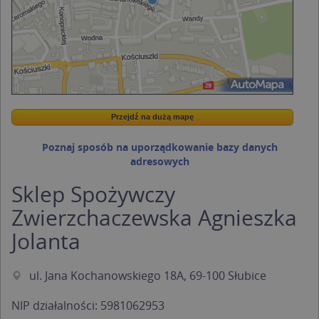
Przejdź na dużą mapę
Wstaw tę mapkę na swoją stronę
Przejdź na dużą mapę
Kreatorze map Targeo
Poznaj sposób na uporządkowanie bazy danych
adresowych
Sklep Spożywczy
Zwierzchaczewska Agnieszka
Jolanta
ul. Jana Kochanowskiego 18A, 69-100 Słubice
NIP działalności: 5981062953