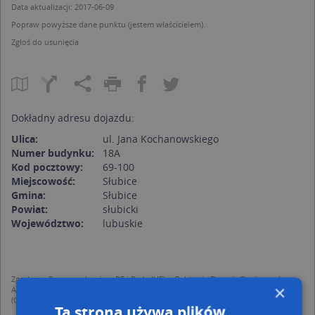
Data aktualizacji: 2017-06-09
Popraw powyższe dane punktu (jestem właścicielem).
Zgłoś do usunięcia
Dokładny adresu dojazdu:
Ulica:
ul. Jana Kochanowskiego
Numer budynku:
18A
Kod pocztowy:
69-100
Miejscowość:
Słubice
Gmina:
Słubice
Powiat:
słubicki
Województwo:
lubuskie
Zgodnie z Rozporządzeniem PE i Rady (UE) o Ochronie Danych Osobowych
×
Administratorem (RODO), administratorem danych jest AutoMapa sp. z o.o.
(Operator) z siedzibą w Warszawie przy ulicy Domaniewskiej 37.
Ta strona używa plików