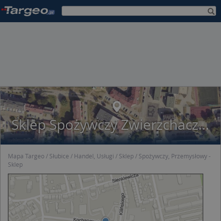
Sklep Spożywczy Zwierzchaczewska Agnieszka Jolanta
Mapa Targeo
Słubice
Handel, Usługi
Sklep
Spożywczy, Przemysłowy -
Sklep