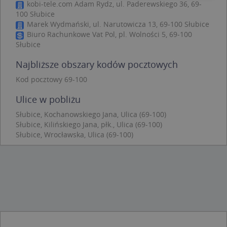
kobi-tele.com Adam Rydz, ul. Paderewskiego 36, 69-
100 Słubice
Niezbędne
Wydajność
Targetowanie
Marek Wydmański, ul. Narutowicza 13, 69-100 Słubice
Funkcjonalność
Niesklasyfikowane
Biuro Rachunkowe Vat Pol, pl. Wolności 5, 69-100
Słubice
Niezbędne pliki cookie umożliwiają korzystanie z
podstawowych funkcji strony internetowej, takich
Najbliższe obszary kodów pocztowych
jak logowanie użytkownika i zarządzanie kontem.
Bez niezbędnych plików cookie nie można
Kod pocztowy 69-100
prawidłowo korzystać ze strony internetowej.
Provider
/
Okres
Ulice w pobliżu
Nazwa
Opi
Domena
przechowywania
Słubice, Kochanowskiego Jana, Ulica (69-100)
APPSESSID
.targeo.pl
Sesja
Słubice, Kilińskiego Jana, płk., Ulica (69-100)
Słubice, Wrocławska, Ulica (69-100)
CookieScriptConsent
1 rok 1 miesiąc
Ten
CookieScript
jes
.targeo.pl
prz
Coo
Scr
zap
pre
dot
zg
uży
pli
to 
aby
coo